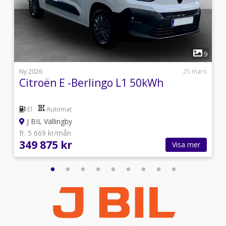
1
2
9
l
Ny 2026
25 mars
Citroën E -Berlingo L1 50kWh
El
Automat
J BIL Vällingby
fr. 5 669 kr/mån
349 875 kr
Visa mer