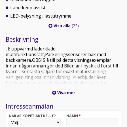
Lane keep assist
LED-belysning i lastutrymme
Visa alla
(22)
Beskrivning
, Eluppvärmd läderklädd
multifunktionsratt,Parkeringssensorer bak med
backkamera,OBS! Slå till på detta visningsexemplar
innan någon annan gör det! Bilen är i nyskick! Först till
kvarn... Kontakta säljare för exakt mätarställning.
Vänligen ring oss innan visning. Vi erbjuder även
hemleverans över hela Sverige och alternativ för
finansiering. Finns för snabb leverans!
Visa mer
Intresseanmälan
NÄR ÄR KÖPET AKTUELLT?
NAMN
*