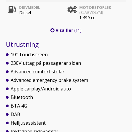
DRIVMEDEL
MOTORSTORLEK
Diesel
(SLAGVOLYM)
1 499 cc
Visa fler
(11)
Utrustning
10" Touchscreen
230V uttag på passagerar sidan
Advanced comfort stolar
Advanced emergency brake system
Apple carplay/Android auto
Bluetooth
BTA 4G
DAB
Helljusassistent
Inklädnad sidoväggar