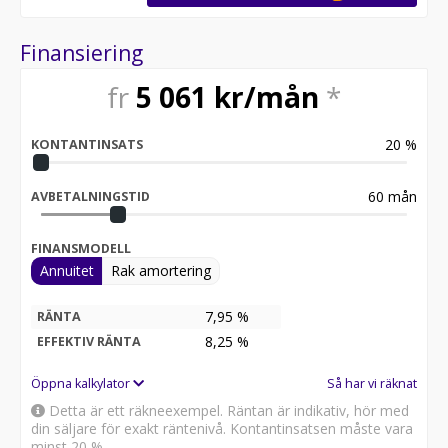
Finansiering
fr
5 061
kr/mån
*
20
%
KONTANTINSATS
60
mån
AVBETALNINGSTID
FINANSMODELL
Annuitet
Rak amortering
7,95 %
RÄNTA
8,25
%
EFFEKTIV RÄNTA
Öppna kalkylator
Så har vi räknat
Detta är ett räkneexempel. Räntan är indikativ, hör med
din säljare för exakt räntenivå. Kontantinsatsen måste vara
minst 20 %.