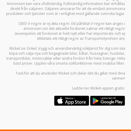
Annonsen kan vara ofullständig. Fullständig information kan erhållas
direkt från säljaren. Säljaren ansvarar för att de endast annonsera
produkter och tjänster som är i enlighet med gällande svenska lagar.
OBS! V-reg.nr är ej äkta reg.nr. Ett påhittat V-reg.nr kan anges i
annonsen om det aktuella fordonet saknar ett riktigt reg.nr
(exempelvis att fordonet är helt nytt eller har importerats och ej
tilldelats ett riktigt reg.nr av Transportstyrelsen än).
Klicket.se
: Enkel, trygg och användarvänlig söktjänst för dig som ska
köpa och sälja
nya och begagnade bilar
,
båtar
,
husvagnar
,
husbilar
,
transportbilar
,
motorcyklar
eller andra fordon från hela Sverige. Hitta
bäst priser. Upplev våra smarta sökfunktioner med snabba filter.
Tack för att du använder
Klicket
och delar det du gillar med dina
vänner!
Ladda ner
Klicket-appen
gratis: