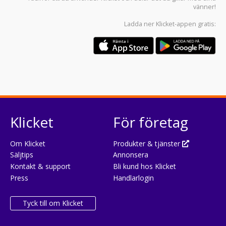
vänner!
Ladda ner
Klicket-appen
gratis:
Klicket
För företag
Om Klicket
Produkter & tjänster
Säljtips
Annonsera
Kontakt & support
Bli kund hos Klicket
Press
Handlarlogin
Tyck till om Klicket