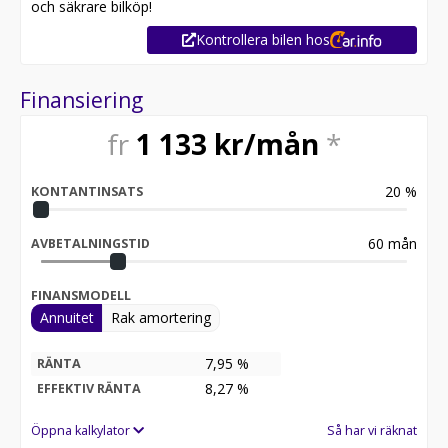
och säkrare bilköp!
Kontrollera bilen hos
Finansiering
fr
1 133
kr/mån
*
20
%
KONTANTINSATS
60
mån
AVBETALNINGSTID
FINANSMODELL
Annuitet
Rak amortering
7,95 %
RÄNTA
8,27
%
EFFEKTIV RÄNTA
Öppna kalkylator
Så har vi räknat