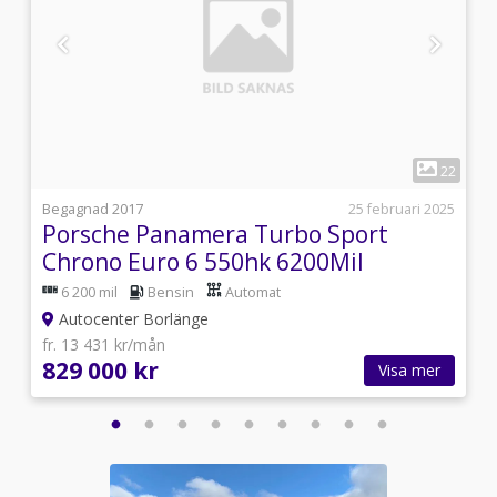
1
3
22
i
Begagnad 2017
25 februari 2025
Porsche Panamera Turbo Sport
Chrono Euro 6 550hk 6200Mil
6 200 mil
Bensin
Automat
Autocenter Borlänge
fr. 13 431 kr/mån
829 000 kr
Visa mer