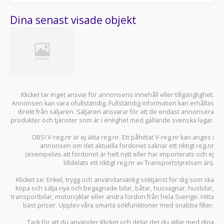
Dina senast visade objekt
Klicket tar inget ansvar för annonsens innehåll eller tillgänglighet.
Annonsen kan vara ofullständig. Fullständig information kan erhållas
direkt från säljaren. Säljaren ansvarar för att de endast annonsera
produkter och tjänster som är i enlighet med gällande svenska lagar.
OBS! V-reg.nr är ej äkta reg.nr. Ett påhittat V-reg.nr kan anges i
annonsen om det aktuella fordonet saknar ett riktigt reg.nr
(exempelvis att fordonet är helt nytt eller har importerats och ej
tilldelats ett riktigt reg.nr av Transportstyrelsen än).
Klicket.se
: Enkel, trygg och användarvänlig söktjänst för dig som ska
köpa och sälja
nya och begagnade bilar
,
båtar
,
husvagnar
,
husbilar
,
transportbilar
,
motorcyklar
eller andra fordon från hela Sverige. Hitta
bäst priser. Upplev våra smarta sökfunktioner med snabba filter.
Tack för att du använder
Klicket
och delar det du gillar med dina