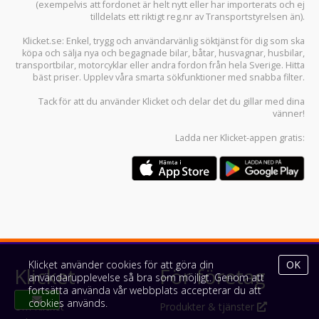
(exempelvis att fordonet är helt nytt eller har importerats och ej
tilldelats ett riktigt reg.nr av Transportstyrelsen än).
Klicket.se
: Enkel, trygg och användarvänlig söktjänst för dig som ska
köpa och sälja
nya och begagnade bilar
,
båtar
,
husvagnar
,
husbilar
,
transportbilar
,
motorcyklar
eller andra fordon från hela Sverige. Hitta
bäst priser. Upplev våra smarta sökfunktioner med snabba filter.
Tack för att du använder
Klicket
och delar det du gillar med dina
vänner!
Ladda ner
Klicket-appen
gratis:
Klicket använder cookies för att göra din
OK
Klicket
För företag
användarupplevelse så bra som möjligt. Genom att
fortsätta använda vår webbplats accepterar du att
cookies används.
Om Klicket
Produkter & tjänster