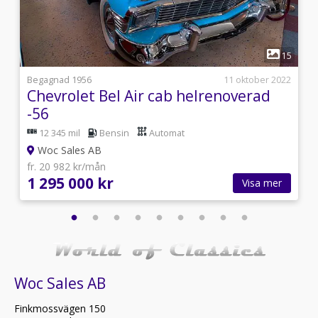
1
2
15
i
Begagnad 1956
11 oktober 2022
Chevrolet Bel Air cab helrenoverad
-56
12 345 mil
Bensin
Automat
Woc Sales AB
fr. 20 982 kr/mån
1 295 000 kr
Visa mer
Woc Sales AB
Finkmossvägen 150