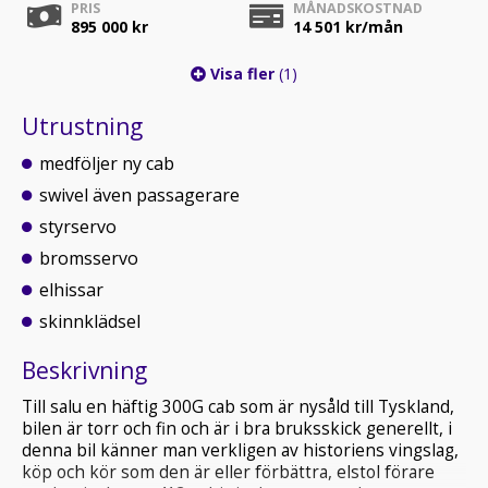
PRIS
MÅNADSKOSTNAD
895 000 kr
14 501
kr/mån
Visa fler
(1)
Utrustning
medföljer ny cab
swivel även passagerare
styrservo
bromsservo
elhissar
skinnklädsel
Beskrivning
Till salu en häftig 300G cab som är nysåld till Tyskland,
bilen är torr och fin och är i bra bruksskick generellt, i
denna bil känner man verkligen av historiens vingslag,
köp och kör som den är eller förbättra, elstol förare