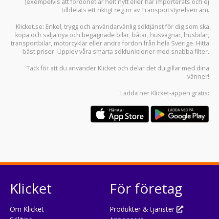
(exempelvis att fordonet är helt nytt eller har importerats och ej
tilldelats ett riktigt reg.nr av Transportstyrelsen än).
Klicket.se
: Enkel, trygg och användarvänlig söktjänst för dig som ska
köpa och sälja
nya och begagnade bilar
,
båtar
,
husvagnar
,
husbilar
,
transportbilar
,
motorcyklar
eller andra fordon från hela Sverige. Hitta
bäst priser. Upplev våra smarta sökfunktioner med snabba filter.
Tack för att du använder
Klicket
och delar det du gillar med dina
vänner!
Ladda ner
Klicket-appen
gratis:
Klicket
För företag
Om Klicket
Produkter & tjänster