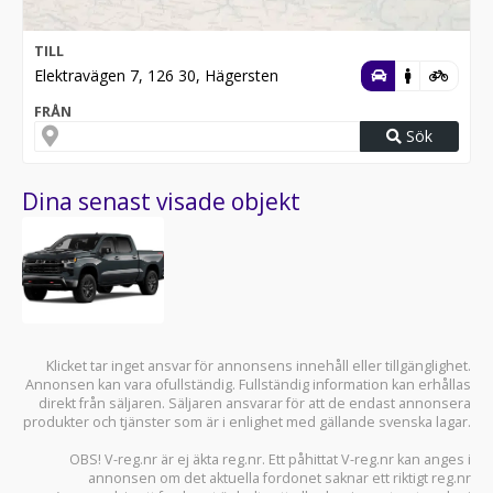
TILL
Elektravägen 7, 126 30, Hägersten
FRÅN
Sök
Dina senast visade objekt
Klicket tar inget ansvar för annonsens innehåll eller tillgänglighet.
Annonsen kan vara ofullständig. Fullständig information kan erhållas
direkt från säljaren. Säljaren ansvarar för att de endast annonsera
produkter och tjänster som är i enlighet med gällande svenska lagar.
OBS! V-reg.nr är ej äkta reg.nr. Ett påhittat V-reg.nr kan anges i
annonsen om det aktuella fordonet saknar ett riktigt reg.nr