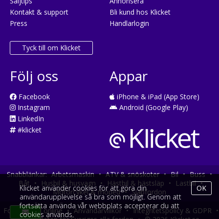
Säljtips
Annonsera
Kontakt & support
Bli kund hos Klicket
Press
Handlarlogin
Tyck till om Klicket
Följ oss
Appar
Facebook
iPhone & iPad (App Store)
Instagram
Android (Google Play)
LinkedIn
#klicket
Snabblänkar:
Arbetsmaskin
•
ATV & snöskoter
•
Bil
•
Buss
•
Båt
•
Husbil & husvagn
•
Hästbil & hästsläp
•
Lastbil
•
Klicket använder cookies för att göra din
OK
Motorcykel & moped
•
Släpfordon
användarupplevelse så bra som möjligt. Genom att
fortsätta använda vår webbplats accepterar du att
Fordonsköp online
•
Användarvillkor
•
Integritetspolicy & GDPR
•
cookies används.