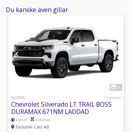
i Sverige ingår –
Du kanske även gillar
Exclusive Cars driver två Chevrolet auktoriserade
fullserviceverkstäder Västberga och Sollentuna –
Vi byter gärna in din bil!
1
6
26
i
Ny 2026
19 januari
Chevrolet Silverado LT TRAIL BOSS
DURAMAX 671NM LADDAD
Diesel
Automat
Exclusive Cars AB