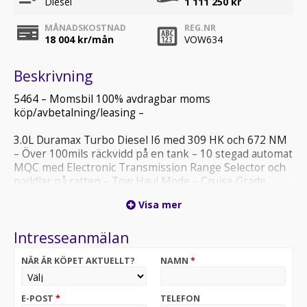
Diesel
1 111 250 kr
MÅNADSKOSTNAD
REG.NR
18 004
kr/mån
VOW634
Beskrivning
5464 – Momsbil 100% avdragbar moms
köp/avbetalning/leasing –
3.0L Duramax Turbo Diesel I6 med 309 HK och 672 NM
– Över 100mils räckvidd på en tank – 10 stegad automat
MQC med Electronic Transmission Range Selector och
paddlar på ratten – Tow Haul Mode – Cruise Grade
Braking – Powertrain Grade Braking – 3.23
Visa mer
bakaxelutväxling – Autotrac 2 Speed transfer case –
Auto Locking Rear Differential –
Intresseanmälan
Flaklängd 178 cm –
NÄR ÄR KÖPET AKTUELLT?
NAMN
*
LT Trail Boss Premium Package (Convenience Package
II – Safety Package – Leather Package – Protection
E-POST
*
TELEFON
Package – Power Up Down Tailgate) – Dark Appearance