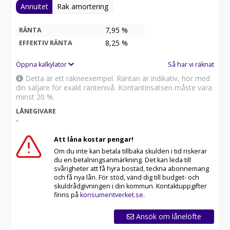
Charging – 120V uttag i kupé och flak – Power Sliding
Annuitet
Rak amortering
Rear Window –
7,95 %
RÄNTA
LED Headlamps – IntelliBeam Auto High Beam – LED
8,25
%
EFFEKTIV RÄNTA
Fog Lamps – LED Cargo Area Lighting – LED Taillamps –
Öppna kalkylator
Så har vi räknat
Power Up Down Tailgate – Chevytec Spray On Bedliner
– 12 cargo tie downs – CornerStep bakstötfångare –
Detta är ett räkneexempel. Räntan är indikativ, hör med
din säljare för exakt räntenivå. Kontantinsatsen måste vara
HD Surround Vision – Trailer Camera Provisions –
minst 20 %.
Trailer Side Blind Zone Alert – Hitch Guidance – Hitch
LÅNEGIVARE
View –
-
Chevy Safety Assist – Automatic Emergency Braking –
Att låna kostar pengar!
Forward Collision Alert – Front Pedestrian Braking –
Om du inte kan betala tillbaka skulden i tid riskerar
Lane Keep Assist med Lane Departure Warning –
du en betalningsanmärkning. Det kan leda till
Following Distance Indicator – Adaptive Cruise Control –
svårigheter att få hyra bostad, teckna abonnemang
och få nya lån. För stöd, vänd dig till budget- och
Rear Cross Traffic Braking – Parkeringssensorer fram
skuldrådgivningen i din kommun. Kontaktuppgifter
och bak –
finns på
konsumentverket.se
.
Dragkrok 3500kg ingår – Nybilsgaranti 3år/ 20000mil
Ansök om lånelöfte
inklusive fri vägassistans ingår – Rostskyddsbehandling