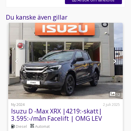
Du kanske även gillar
1
2
12
i
Ny 2024
2 juli 2025
Isuzu D -Max XRX |4219:-skatt|
3.595:-/mån Facelift | OMG LEV
Diesel
Automat