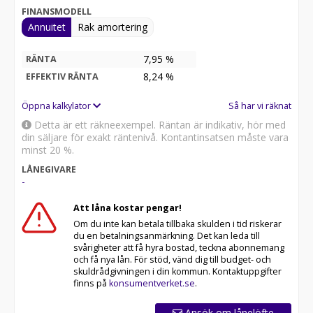
FINANSMODELL
Annuitet
Rak amortering
7,95 %
RÄNTA
8,24
%
EFFEKTIV RÄNTA
Öppna kalkylator
Så har vi räknat
Detta är ett räkneexempel. Räntan är indikativ, hör med
din säljare för exakt räntenivå. Kontantinsatsen måste vara
minst 20 %.
LÅNEGIVARE
-
Att låna kostar pengar!
Om du inte kan betala tillbaka skulden i tid riskerar
du en betalningsanmärkning. Det kan leda till
svårigheter att få hyra bostad, teckna abonnemang
och få nya lån. För stöd, vänd dig till budget- och
skuldrådgivningen i din kommun. Kontaktuppgifter
finns på
konsumentverket.se
.
Ansök om lånelöfte