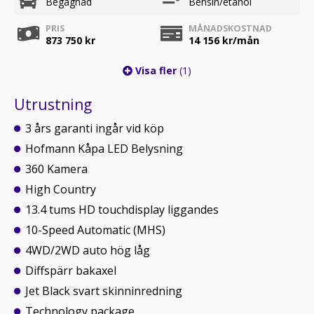
Begagnad
Bensin/etanol
PRIS
MÅNADSKOSTNAD
873 750 kr
14 156
kr/mån
Visa fler
(1)
Utrustning
3 års garanti ingår vid köp
Hofmann Kåpa LED Belysning
360 Kamera
High Country
13.4 tums HD touchdisplay liggandes
10-Speed Automatic (MHS)
4WD/2WD auto hög låg
Diffspärr bakaxel
Jet Black svart skinninredning
Technology package