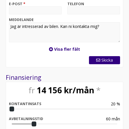
E-POST
*
TELEFON
MEDDELANDE
Visa fler fält
Skicka
Finansiering
fr
14 156
kr/mån
*
20
%
KONTANTINSATS
60
mån
AVBETALNINGSTID