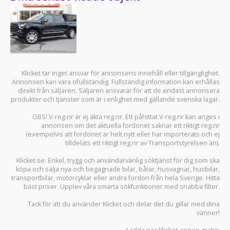
Klicket tar inget ansvar för annonsens innehåll eller tillgänglighet.
Annonsen kan vara ofullständig. Fullständig information kan erhållas
direkt från säljaren. Säljaren ansvarar för att de endast annonsera
produkter och tjänster som är i enlighet med gällande svenska lagar.
OBS! V-reg.nr är ej äkta reg.nr. Ett påhittat V-reg.nr kan anges i
annonsen om det aktuella fordonet saknar ett riktigt reg.nr
(exempelvis att fordonet är helt nytt eller har importerats och ej
tilldelats ett riktigt reg.nr av Transportstyrelsen än).
Klicket.se
: Enkel, trygg och användarvänlig söktjänst för dig som ska
köpa och sälja
nya och begagnade bilar
,
båtar
,
husvagnar
,
husbilar
,
transportbilar
,
motorcyklar
eller andra fordon från hela Sverige. Hitta
bäst priser. Upplev våra smarta sökfunktioner med snabba filter.
Tack för att du använder
Klicket
och delar det du gillar med dina
vänner!