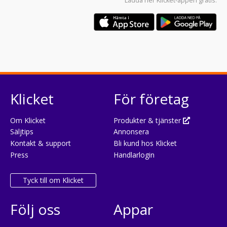
Ladda ner
Klicket-appen
gratis:
Klicket
För företag
Om Klicket
Produkter & tjänster
Säljtips
Annonsera
Kontakt & support
Bli kund hos Klicket
Press
Handlarlogin
Tyck till om Klicket
Följ oss
Appar