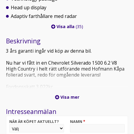
Head up display
Adaptiv farthållare med radar
Visa alla
(35)
Beskrivning
3 års garanti ingår vid köp av denna bil.
Nu har vi fått in en Chevrolet Silverado 1500 6.2 V8
High Country i helt rätt utförande med Hofmann Kåpa
folierad svart, redo för omgående leverans!
Fordonsskatt 3 022kr
4.995:-/mån är ett finansieringsförslag för företag.
Visa mer
Kontakta oss för offert.
Intresseanmälan
NÄR ÄR KÖPET AKTUELLT?
NAMN
*