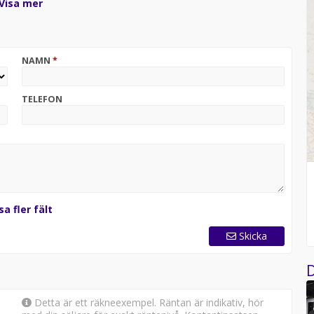
Visa mer
byte billigare samt dyrare bil och erbjuder förmånliga
tion om denna bil samt för visning, vi arbetar endast
NAMN
*
TELEFON
sa fler fält
Skicka
D
Detta är ett räkneexempel. Räntan är indikativ, hör