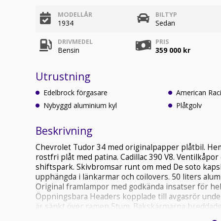
MODELLÅR
BILTYP
1934
Sedan
DRIVMEDEL
PRIS
Bensin
359 000 kr
Utrustning
Edelbrock förgasare
American Raci
Nybyggd aluminium kyl
Plåtgolv
Beskrivning
Chevrolet Tudor 34 med originalpapper plåtbil. Hem
rostfri plåt med patina. Cadillac 390 V8. Ventilkåp
shiftspark. Skivbromsar runt om med De soto kapsla
upphängda i länkarmar och coilovers. 50 liters alu
Original framlampor med godkända insatser för hel oc
Öppningsbara Headers kopplade till avgasrör unde
är sänkt över ramen 5tum. Bakskärmarna breddade
dörrgångjärn mm allt Custom made och anpassat till