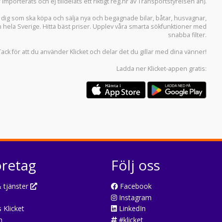
r importerats och ej tilldelats ett riktigt reg.nr av Transportstyrelsen än).
r dig som ska köpa och sälja
nya och begagnade bilar
,
båtar
,
husvagnar
,
n hela Sverige. Hitta bäst priser. Upplev våra smarta sökfunktioner med
snabba filter.
Tack för att du använder
Klicket
och delar det du gillar med dina vänner!
Ladda ner
Klicket-appen
gratis:
öretag
Följ oss
 tjänster
Facebook
Instagram
 Klicket
LinkedIn
n
#klicket