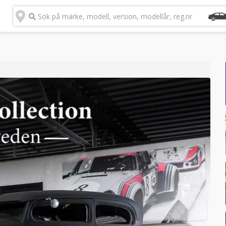
Sök på märke, modell, version, modellår, reg.nr