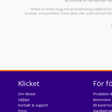
att fordonet är helt nytt eller ha
Klicket.se
: Enkel, trygg och användarvänlig söktjänst fö
husbilar
,
transportbilar
,
motorcyklar
eller andra fordon frå
Klicket
För f
Om Klicket
Produkter &
Säljtips
Annonsera
Kontakt & support
Bli kund hos
Press
Handlarlogi