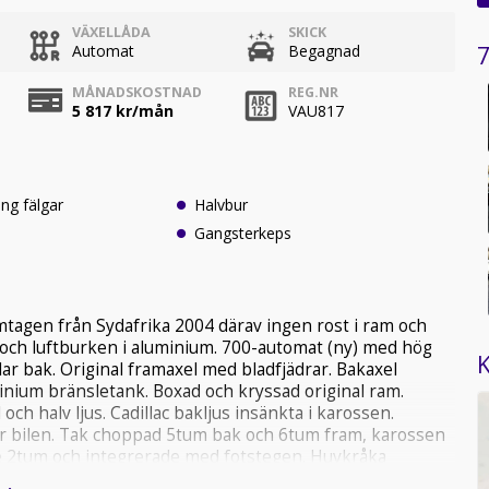
VÄXELLÅDA
SKICK
7
Automat
Begagnad
MÅNADSKOSTNAD
REG.NR
5 817
kr/mån
VAU817
ng fälgar
Halvbur
Gangsterkeps
tagen från Sydafrika 2004 därav ingen rost i ram och
or och luftburken i aluminium. 700-automat (ny) med hög
K
r bak. Original framaxel med bladfjädrar. Bakaxel
minium bränsletank. Boxad och kryssad original ram.
h halv ljus. Cadillac bakljus insänkta i karossen.
r bilen. Tak choppad 5tum bak och 6tum fram, karossen
 2tum och integrerade med fotstegen. Huvkråka
 bilen. Mycket välbyggd och välisolerad bil med god