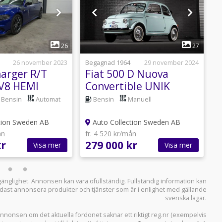
1
1
26
27
26 november 2023
Begagnad 1964
29 november 2024
B
arger R/T
Fiat 500 D Nuova
V8 HEMI
Convertible UNIK
6
Bensin
Automat
Bensin
Manuell
tion Sweden AB
Auto Collection Sweden AB
ån
fr. 4 520 kr/mån
f
kr
279 000 kr
4
Visa mer
Visa mer
llgänglighet. Annonsen kan vara ofullständig. Fullständig information kan
 endast annonsera produkter och tjänster som är i enlighet med gällande
svenska lagar.
i annonsen om det aktuella fordonet saknar ett riktigt reg.nr (exempelvis