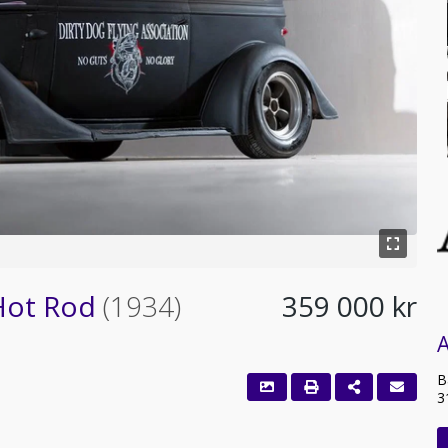
 Hot Rod
(1934)
359 000 kr
A
B
3