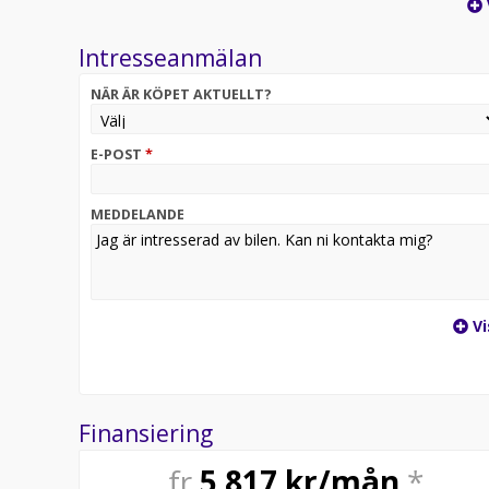
komfort och mycket attityd. Vi tar gärna din bil i in
finansieringslösningar. Ring för fullständig informa
Intresseanmälan
med tidsbokning.
NÄR ÄR KÖPET AKTUELLT?
E-POST
*
MEDDELANDE
Vi
Finansiering
fr
5 817
kr/mån
*