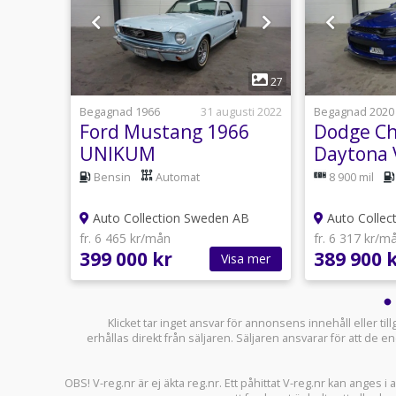
1
22
27
19 maj
Begagnad 1966
31 augusti 2022
Begagnad 2020
Sport
Ford Mustang 1966
Dodge Ch
UNIKUM
Daytona 
utomat
Bensin
Automat
8 900 mil
 AB
Auto Collection Sweden AB
Auto Collec
fr. 6 465 kr/mån
fr. 6 317 kr/m
399 000 kr
389 900 
sa mer
Visa mer
Klicket tar inget ansvar för annonsens innehåll eller ti
erhållas direkt från säljaren. Säljaren ansvarar för att de
OBS! V-reg.nr är ej äkta reg.nr. Ett påhittat V-reg.nr kan anges 