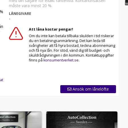
med din säljare för exakt räntenivå. Kontantinsatsen
måste vara minst 20 %.
%
LÅNEGIVARE
-
n
Att låna kostar pengar!
Om du inte kan betala tillbaka skulden i tid riskerar
du en betalningsanmärkning. Det kan leda till
svårigheter att få hyra bostad, teckna abonnemang
och få nya lån. För stöd, vänd dig till budget- och
skuldrådgivningen i din kommun. Kontaktuppgifter
finns på
konsumentverket.se
.
at
Ansök om lånelöfte