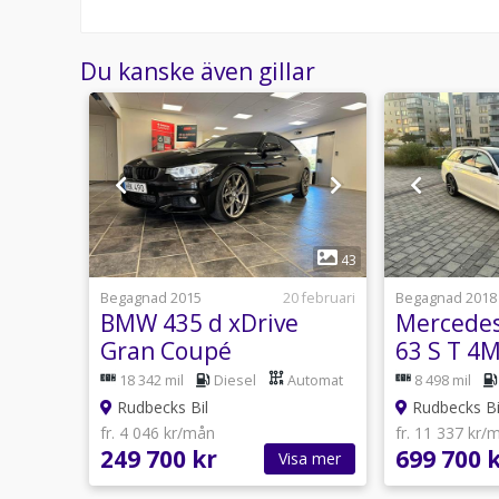
Du kanske även gillar
1
24
43
1 juli
Begagnad 2015
20 februari
Begagnad 2018
220 d
BMW 435 d xDrive
Mercede
Pano
Gran Coupé
63 S T 4M
Steptronic| M Sport |
| Se Spec
Automat
18 342 mil
Diesel
Automat
8 498 mil
Rudbecks Bil
Rudbecks Bi
fr. 4 046 kr/mån
fr. 11 337 kr/
249 700 kr
699 700 
sa mer
Visa mer