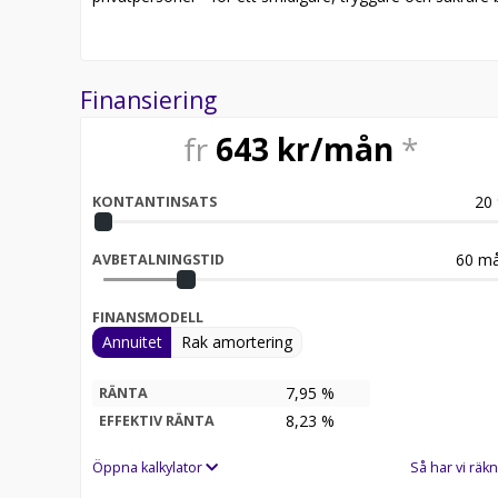
*OBS!*
Vi erbjuder hemkörning!
Finansiering
Rudbecks Bil säljer, byter, köper och förmedlar beg
fr
643
kr/mån
*
Vi erbjuder även rekond, motoroptimering och uthyr
För mer information kontakta:
20
KONTANTINSATS
daniel @ rudbecksbil.se
60
må
AVBETALNINGSTID
Varmt välkommen till Rudbecks Bil i Skillingaryd!
FINANSMODELL
PS!
Annuitet
Rak amortering
Följ oss gärna på TikTok / Instagram!
7,95 %
RÄNTA
8,23
%
EFFEKTIV RÄNTA
Öppna kalkylator
Så har vi räkn