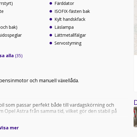
rrstyrt)
Färddator
te
ISOFIX-fästen bak
Kylt handskfack
 och bak)
Läslampa
sidospeglar
Lättmetallfälgar
Servostyrning
sa alla
(35)
bensinmotor och manuell växellåda.
D
l som passar perfekt både till vardagskörning och
Opel Astra från samma tid, vilket gör den stabil på
Visa mer
 betyg i krocktester när den lanserades. Interiören är
assagerare, och bagageutrymmet räcker gott för