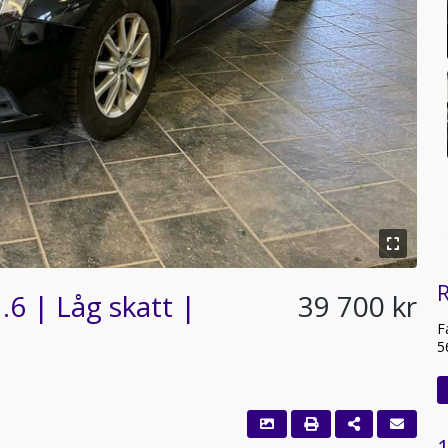
R
6 | Låg skatt |
39 700 kr
F
5