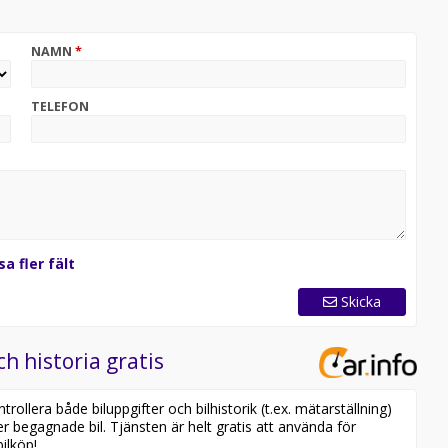
NAMN
*
ack vare sin kombination av körglädje, praktiska
er en pigg och smidig körning samtidigt som bilen
TELEFON
sa fler fält
Skicka
ch historia gratis
GGHANSA!
ollera både biluppgifter och bilhistorik (t.ex. mätarställning)
er begagnade bil. Tjänsten är helt gratis att använda för
ilköp!