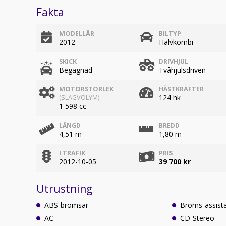
Fakta
MODELLÅR
BILTYP
2012
Halvkombi
SKICK
DRIVHJUL
Begagnad
Tvåhjulsdriven
MOTORSTORLEK
HÄSTKRAFTER
124 hk
(SLAGVOLYM)
1 598 cc
LÄNGD
BREDD
4,51 m
1,80 m
I TRAFIK
PRIS
2012-10-05
39 700 kr
Utrustning
ABS-bromsar
Broms-assist
AC
CD-Stereo