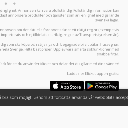
llgänglighet. Annonsen kan vara ofullständig. Fullständig information kan
 endast annonsera produkter och tjänster som är i enlighet med gällande
svenska lagar.
i annonsen om det aktuella fordonet saknar ett riktigt reg.nr (exempelvis
r importerats och ej tilldelats ett riktigt reg.nr av Transportstyrelsen än).
r dig som ska köpa och sälja
nya och begagnade bilar
,
båtar
,
husvagnar
,
n hela Sverige. Hitta bäst priser. Upplev våra smarta sökfunktioner med
snabba filter.
Tack för att du använder
Klicket
och delar det du gillar med dina vänner!
Ladda ner
Klicket-appen
gratis:
så bra som möjligt. Genom att fortsätta använda vår webbplats accept