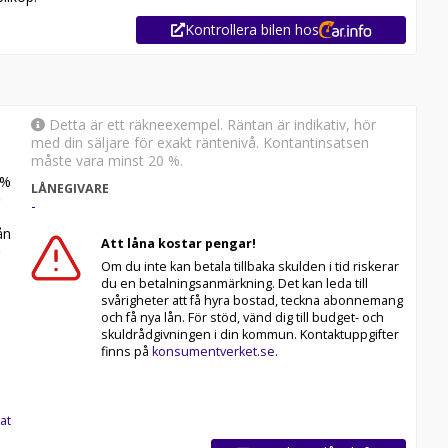
Kontrollera bilen hos
agnade bilar.
Detta är ett räkneexempel. Räntan är indikativ, hör
ning av släp och skåpbilar.
med din säljare för exakt räntenivå. Kontantinsatsen
måste vara minst 20 %.
%
LÅNEGIVARE
-
n
Att låna kostar pengar!
Om du inte kan betala tillbaka skulden i tid riskerar
du en betalningsanmärkning. Det kan leda till
svårigheter att få hyra bostad, teckna abonnemang
och få nya lån. För stöd, vänd dig till budget- och
skuldrådgivningen i din kommun. Kontaktuppgifter
finns på
konsumentverket.se
.
at