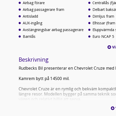
Airbag förare
Centrallås (fjä
Airbag passagerare fram
Delbart baksä
Antisladd
Dimljus fram
AUX-ingång
Elhissar (fram
Avstängningsbar airbag passagerare
Eluppvärmda 
Barnlås
Euro NCAP 5
Vi
Beskrivning
Rudbecks Bil presenterar en Chevrolet Cruze med 
Kamrem bytt på 14500 mil.
Chevrolet Cruze är en rymlig och bekväm kompaktbi
längre resor. Modellen bygger på samma teknik som 
vägen och relativt billig att serva.
Bilen är känd för sin goda säkerhet och fick högsta
genomtänkt med bra komfort för både förare och p