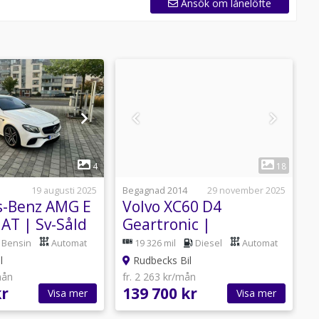
Ansök om lånelöfte
1
1
4
18
19 augusti 2025
Begagnad 2014
29 november 2025
B
s-Benz AMG E
Volvo XC60 D4
AT | Sv-Såld
Geartronic |
S
!
Momentum | Drag | 2
|
Bensin
Automat
19 326 mil
Diesel
Automat
Bruk
l
Rudbecks Bil
mån
fr. 2 263 kr/mån
f
kr
139 700 kr
9
Visa mer
Visa mer