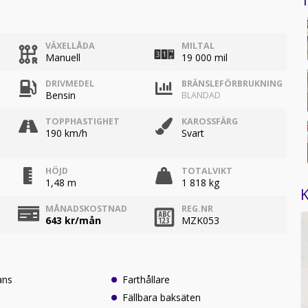
1
VÄXELLÅDA
MILTAL
Manuell
19 000 mil
DRIVMEDEL
BRÄNSLEFÖRBRUKNING
Bensin
BLANDAD
TOPPHASTIGHET
KAROSSFÄRG
190 km/h
Svart
HÖJD
TOTALVIKT
1,48 m
1 818 kg
K
MÅNADSKOSTNAD
REG.NR
643
kr/mån
MZK053
ans
Farthållare
Fällbara baksäten