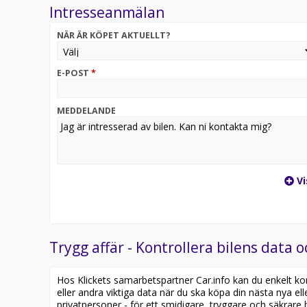
Intresseanmälan
familjens behov.
NÄR ÄR KÖPET AKTUELLT?
Cruze är dessutom en populär modell världen över t
egenskaper och bra bränsleekonomi. Turbomotorn g
känns stabil och trygg på vägen.
E-POST
*
OBS!
MEDDELANDE
VI VISAR ENDAST BILAR GENOM TIDSBOKNING!
MAILA ELLER SMS OM VI INTE SVARAR!
VI BYTER IN ALLA TYPER AV BILAR OCH FORDON!
Vi
---- FINANSIERINGSEXEMPEL----
FLEXIBEL FINANSIERING låna upp till hela beloppet!
RÄNTEFRI FINANSIERING KAN ERBJUDAS!
Trygg affär - Kontrollera bilens data o
ALLTID GRATIS PRÖVA-PÅ FÖRSÄKRING FRÅN TRY
Hos Klickets samarbetspartner Car.info kan du enkelt kontr
495 kr i registreringsavgift tillkommer.
eller andra viktiga data när du ska köpa din nästa nya ell
privatpersoner - för ett smidigare, tryggare och säkrare b