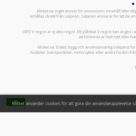
Klicket tar inget ansvar för annonsens innehåll eller ti
erhållas direkt från säljaren. Säljaren ansvarar för att de
OBS! V-reg.nr är ej äkta reg.nr. Ett påhittat V-reg.nr kan anges 
att fordonet är helt nytt eller ha
Klicket.se
: Enkel, trygg och användarvänlig söktjänst fö
husbilar
,
transportbilar
,
motorcyklar
eller andra fordon frå
Klicket använder cookies för att göra din användarupplevelse 