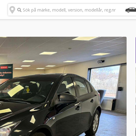
Sök på märke, modell, version, modellår, reg.nr