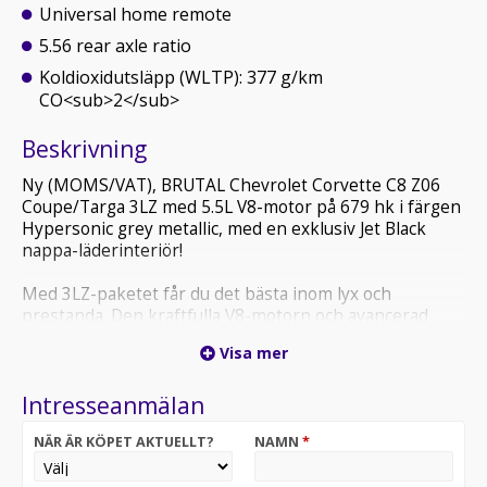
Universal home remote
5.56 rear axle ratio
Koldioxidutsläpp (WLTP): 377 g/km
CO<sub>2</sub>
Beskrivning
Ny (MOMS/VAT), BRUTAL Chevrolet Corvette C8 Z06
Coupe/Targa 3LZ med 5.5L V8-motor på 679 hk i färgen
Hypersonic grey metallic, med en exklusiv Jet Black
nappa-läderinteriör!
Med 3LZ-paketet får du det bästa inom lyx och
prestanda. Den kraftfulla V8-motorn och avancerad
teknik tar C8 Corvette till nya höjder. Denna Z06-
Visa mer
modell, utrustad med en högpresterande 5.5L V8-motor
med flat-plane vevaxel och ett varvtal på 8600 RPM 8-
Intresseanmälan
växlad dubbelkopplingsväxellåda på hela 679 hk, samt
en acceleration på hela 2.6 sekunder, tack vare Z07
NÄR ÄR KÖPET AKTUELLT?
NAMN
*
paketet!