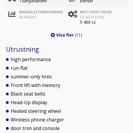
Tvåhjulsdriven
Bensin
BRÄNSLEFÖRBRUKNING
MOTORSTORLEK
BLANDAD
(SLAGVOLYM)
5 460 cc
Visa fler
(11)
Utrustning
high performance
run-flat
summer-only tires
Front lift with memory
Black seat belts
Head-Up display
Heated steering wheel
Wireless phone charger
door trim and console