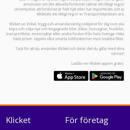
annonsen om det aktuella fordonet saknar ett riktigt reg.nr
(exempelvis att fordonet är helt nytt eller har importerats och ej
tilldelats ett riktigt reg.nr av Transportstyrelsen än).
Klicket.se
: Enkel, trygg och användarvänlig söktjänst för dig som ska
köpa och sälja
nya och begagnade bilar
,
båtar
,
husvagnar
,
husbilar
,
transportbilar
,
motorcyklar
eller andra fordon från hela Sverige. Hitta
bäst priser. Upplev våra smarta sökfunktioner med snabba filter.
Tack för att du använder
Klicket
och delar det du gillar med dina
vänner!
Ladda ner
Klicket-appen
gratis:
Klicket
För företag