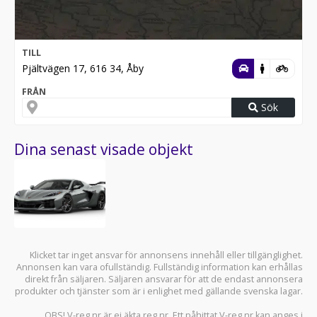
TILL
Pjältvägen 17, 616 34, Åby
FRÅN
Sök
Dina senast visade objekt
Klicket tar inget ansvar för annonsens innehåll eller tillgänglighet.
Annonsen kan vara ofullständig. Fullständig information kan erhållas
direkt från säljaren. Säljaren ansvarar för att de endast annonsera
produkter och tjänster som är i enlighet med gällande svenska lagar.
OBS! V-reg.nr är ej äkta reg.nr. Ett påhittat V-reg.nr kan anges i