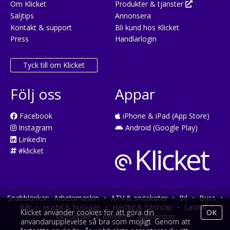
Om Klicket
Produkter & tjänster
Säljtips
Annonsera
Kontakt & support
Bli kund hos Klicket
Press
Handlarlogin
Tyck till om Klicket
Följ oss
Appar
Facebook
iPhone & iPad (App Store)
Instagram
Android (Google Play)
LinkedIn
#klicket
Snabblänkar:
Arbetsmaskin
•
ATV & snöskoter
•
Bil
•
Buss
•
Båt
•
Husbil & husvagn
•
Hästbil & hästsläp
•
Lastbil
•
Klicket använder cookies för att göra din
OK
Motorcykel & moped
•
Släpfordon
användarupplevelse så bra som möjligt. Genom att