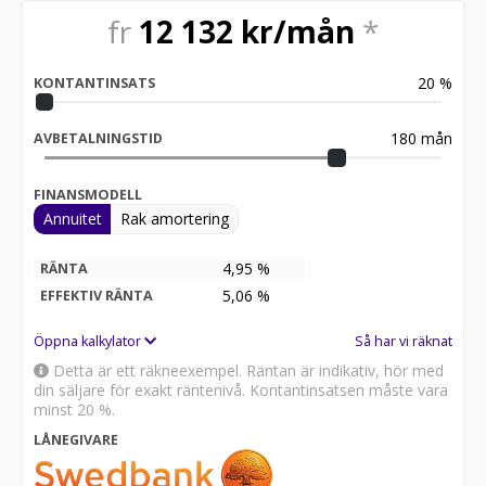
NORRKÖPING. KOMPLETT
fr
12 132
kr/mån
*
REKOND/VERKSTAD/TUNING/TONING/FOLIERING !
VÄLKOMMEN ATT BOKA IN ER FINA BIL !
20
%
KONTANTINSATS
180
mån
AVBETALNINGSTID
FINANSMODELL
Annuitet
Rak amortering
4,95 %
RÄNTA
5,06
%
EFFEKTIV RÄNTA
Öppna kalkylator
Så har vi räknat
Detta är ett räkneexempel. Räntan är indikativ, hör med
din säljare för exakt räntenivå. Kontantinsatsen måste vara
minst 20 %.
LÅNEGIVARE