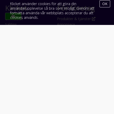
Klicket använder cookies för att göra din
OK
Klicket
För företag
användarupplevelse så bra som möjligt. Genom att
fortsätta använda vår webbplats accepterar du att
cookies används.
Om Klicket
Produkter & tjänster
Säljtips
Annonsera
Kontakt & support
Bli kund hos Klicket
Press
Handlarlogin
Tyck till om Klicket
Följ oss
Appar
Facebook
iPhone & iPad (App Store)
Instagram
Android (Google Play)
LinkedIn
#klicket