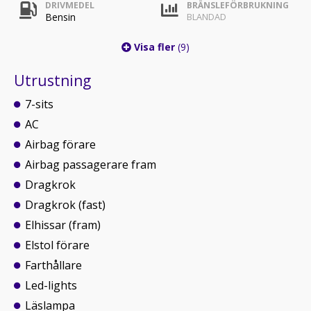
DRIVMEDEL
BRÄNSLEFÖRBRUKNING
Bensin
BLANDAD
Visa fler
(9)
Utrustning
7-sits
AC
Airbag förare
Airbag passagerare fram
Dragkrok
Dragkrok (fast)
Elhissar (fram)
Elstol förare
Farthållare
Led-lights
Läslampa