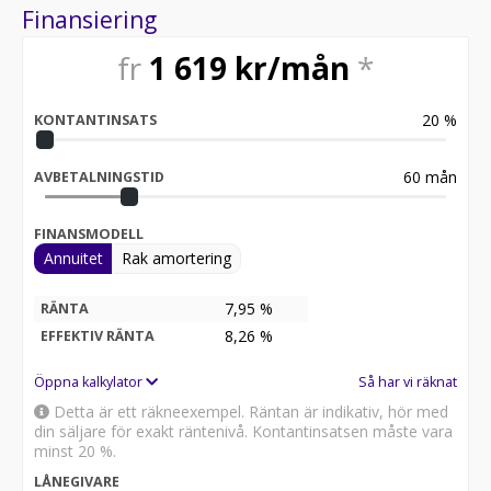
Förmånlig finansiering och trygghet på vägen
Finansiering
Vi erbjuder finansieringsalternativ med förmånliga
räntor – och i vissa fall helt räntefritt! Med våra
fr
1 619
kr/mån
*
garantier på upp till 36 månader och 30 dagars
helförsäkring via Länsförsäkringar (eller 14 dagar via
Trygghansa) kan du känna dig trygg från första stund.
20
%
KONTANTINSATS
Torshagsbil tar hand om dig, både på vägen och långt
efter att du har lämnat oss.
60
mån
AVBETALNINGSTID
FINANSMODELL
Annuitet
Rak amortering
7,95 %
RÄNTA
8,26
%
EFFEKTIV RÄNTA
Öppna kalkylator
Så har vi räknat
Detta är ett räkneexempel. Räntan är indikativ, hör med
din säljare för exakt räntenivå. Kontantinsatsen måste vara
minst 20 %.
LÅNEGIVARE