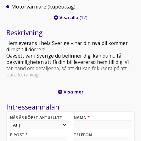
Motorvärmare (kupéuttag)
Visa alla
(17)
Beskrivning
Hemleverans i hela Sverige – när din nya bil kommer
direkt till dörren!
Oavsett var i Sverige du befinner dig, kan du nu få
bekvämligheten att få din bil levererad hem till dig. Vi
tar hand om detaljerna, så att du kan fokusera på att
bara köra iväg!
en rymlig och kraftfull minibuss med bekväm
Visa mer
automatlåda, stark V6-motor och plats för hela familjen.
Intresseanmälan
Kort om bilen:
* Ny Besiktigad godkänd fram till 2026-07-31
NÄR ÄR KÖPET AKTUELLT?
NAMN
*
* Ny Servad
• Sommar däck på LM-fälgar
• Vinter däck dubb
E-POST
*
TELEFON