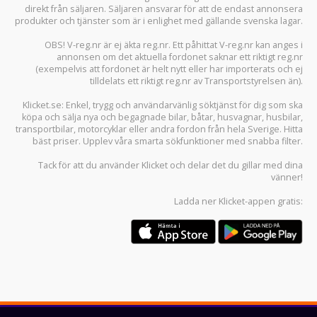
direkt från säljaren. Säljaren ansvarar för att de endast annonsera
produkter och tjänster som är i enlighet med gällande svenska lagar.
OBS! V-reg.nr är ej äkta reg.nr. Ett påhittat V-reg.nr kan anges i
annonsen om det aktuella fordonet saknar ett riktigt reg.nr
(exempelvis att fordonet är helt nytt eller har importerats och ej
tilldelats ett riktigt reg.nr av Transportstyrelsen än).
Klicket.se
: Enkel, trygg och användarvänlig söktjänst för dig som ska
köpa och sälja
nya och begagnade bilar
,
båtar
,
husvagnar
,
husbilar
,
transportbilar
,
motorcyklar
eller andra fordon från hela Sverige. Hitta
bäst priser. Upplev våra smarta sökfunktioner med snabba filter.
Tack för att du använder
Klicket
och delar det du gillar med dina
vänner!
Ladda ner
Klicket-appen
gratis: