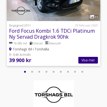
1
5
11
5
Begagnad 2011
25 februari 2025
Ford Focus Kombi 1.6 TDCi Platinum
Ny Servad Dragkrok 90hk
16 085 mil
Diesel
Manuell
Torshags Bil i Torshälla
fr. 646 kr/mån
39 900 kr
Visa mer