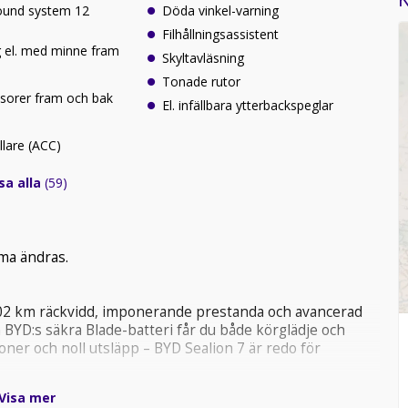
und system 12
Döda vinkel-varning
Filhållningsassistent
g el. med minne fram
Skyltavläsning
Tonade rutor
sorer fram och bak
El. infällbara ytterbackspeglar
llare (ACC)
sa alla
(59)
mma ändras.
502 km räckvidd, imponerande prestanda och avancerad
 BYD:s säkra Blade-batteri får du både körglädje och
oner och noll utsläpp – BYD Sealion 7 är redo för
Visa mer