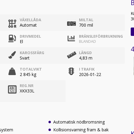
B
K
3
VÄXELLÅDA
MILTAL
Automat
700 mil
DRIVMEDEL
BRÄNSLEFÖRBRUKNING
El
BLANDAD
4
KAROSSFÄRG
LÄNGD
Svart
4,83 m
TOTALVIKT
I TRAFIK
2 845 kg
2026-01-22
REG.NR
XKX33L
Automatisk nödbromsning
ssystem
Kollisionsvarning fram & bak
K