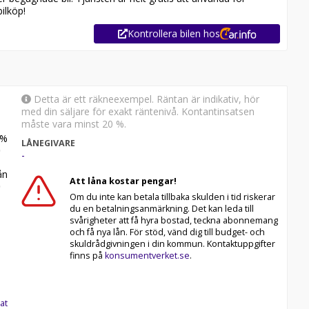
ilköp!
Kontrollera bilen hos
Detta är ett räkneexempel. Räntan är indikativ, hör
med din säljare för exakt räntenivå. Kontantinsatsen
måste vara minst 20 %.
%
LÅNEGIVARE
-
n
Att låna kostar pengar!
Om du inte kan betala tillbaka skulden i tid riskerar
du en betalningsanmärkning. Det kan leda till
svårigheter att få hyra bostad, teckna abonnemang
och få nya lån. För stöd, vänd dig till budget- och
skuldrådgivningen i din kommun. Kontaktuppgifter
finns på
konsumentverket.se
.
at