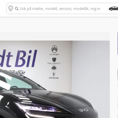
Sök på märke, modell, version, modellår, reg.nr