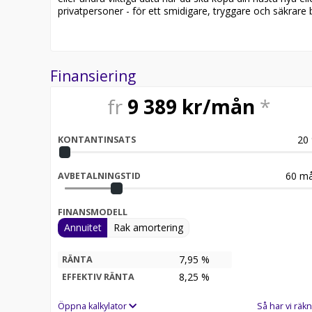
privatpersoner - för ett smidigare, tryggare och säkrare b
Finansiering
fr
9 389
kr/mån
*
20
KONTANTINSATS
60
må
AVBETALNINGSTID
FINANSMODELL
Annuitet
Rak amortering
7,95 %
RÄNTA
8,25
%
EFFEKTIV RÄNTA
Öppna kalkylator
Så har vi räkn