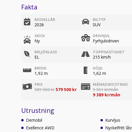
Fakta
MODELLÅR
BILTYP
2026
SUV
SKICK
DRIVHJUL
Ny
Fyrhjulsdriven
MILJÖKLASS
TOPPHASTIGHET
EL
215 km/h
BREDD
HÖJD
1,92 m
1,62 m
PRIS
MÅNADSKOSTNAD
589 500 kr
579 500 kr
9 551 kr/mån
9 389 kr/mån
Utrustning
Demobil
Kurvljus
Exellence AWD
Nyckelfritt lå