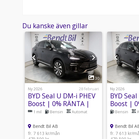
Du kanske även gillar
1
5
30
12 maj
Ny 2026
28 februari
Ny 2026
PHEV
BYD Seal U DM-i PHEV
BYD Seal
A |
Boost | 0% RÄNTA |
Boost | 
-
Panorama | HU-D |
Panoram
mat
1 mil
Bensin
Automat
Bensin
360°-vy
360°-vy
Bendt Bil AB
Bendt Bil A
fr. 7 613 kr/mån
fr. 7 613 kr/m
479 500 kr
479 500 kr