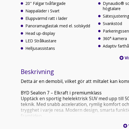
20" Fälgar tvåfärgade
Dynaudio® so
högtalare
Nappaläder i Svart
Sätesjusterin
Eluppvärmd ratt i läder
Svankstöd
Panoramaglastak med el. solskydd
Parkeringssen
Head up-display
360°-kamera
LED Strålkastare
Adaptiv farthå
Helljusassistans
Vi
Beskrivning
Detta är en demobil, vilket gör att miltalet kan ko
BYD Sealion 7 – Elkraft i premiumklass
Upptäck en sportig helelektrisk SUV med upp till 
teknik. Med snabb acceleration, rymlig komfort och
trygghet i varje resa. Modern design, smarta funkti
framtiden.
Teknisk data: