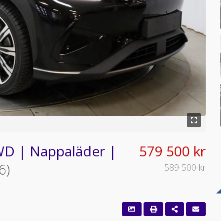
WD | Nappaläder |
579 500 kr
6)
589 500 kr