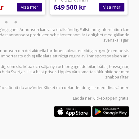
kr
649 500 kr
5
Visa mer
Visa mer
llgänglighet. Annonsen kan vara ofullständig. Fullständig information kan
 endast annonsera produkter och tjänster som är i enlighet med gällande
svenska lagar.
i annonsen om det aktuella fordonet saknar ett riktigt reg.nr (exempelvis
r importerats och ej tilldelats ett riktigt reg.nr av Transportstyrelsen än).
r dig som ska köpa och sälja
nya och begagnade bilar
,
båtar
,
husvagnar
,
n hela Sverige. Hitta bäst priser. Upplev våra smarta sökfunktioner med
snabba filter.
Tack för att du använder
Klicket
och delar det du gillar med dina vänner!
Ladda ner
Klicket-appen
gratis: