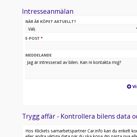
Intresseanmälan
GARANTIER:
- Drivbatteri: 8 år eller upp till 250 000km där batt
NÄR ÄR KÖPET AKTUELLT?
SOC.
Välkommen till Bendt Bil i Halmstad!
E-POST
*
Vi byter gärna in din nuvarande bil.
Vid intresse kontakta Tobias Kron på tel 035 - 10 40
MEDDELANDE
Vi
Trygg affär - Kontrollera bilens data o
Hos Klickets samarbetspartner Car.info kan du enkelt kontr
eller andra viktiga data när du ska köpa din nästa nya ell