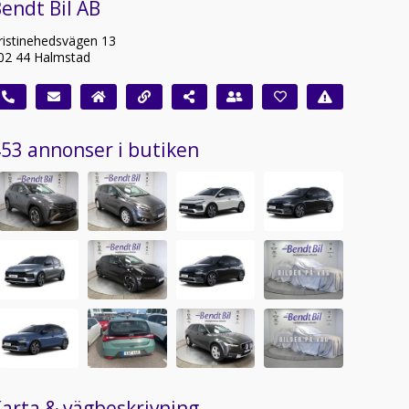
endt Bil AB
ristinehedsvägen 13
02 44 Halmstad
53 annonser i butiken
arta & vägbeskrivning