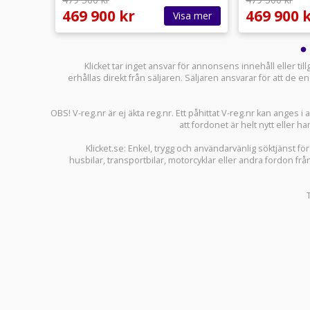
469 900 kr
469 900 
sa mer
Visa mer
Klicket tar inget ansvar för annonsens innehåll eller ti
erhållas direkt från säljaren. Säljaren ansvarar för att de
OBS! V-reg.nr är ej äkta reg.nr. Ett påhittat V-reg.nr kan anges 
att fordonet är helt nytt eller ha
Klicket.se
: Enkel, trygg och användarvänlig söktjänst fö
husbilar
,
transportbilar
,
motorcyklar
eller andra fordon frå