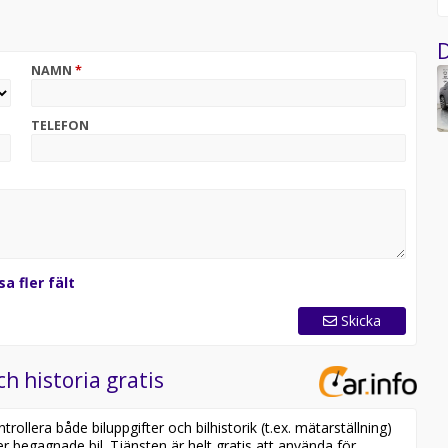
D
eriet garanteras bibehålla ett hälsotillstånd på minst 70%
NAMN
*
TELEFON
 78 alt. Mail: tobias.kron@bendtbil.se
sa fler fält
Skicka
ch historia gratis
ollera både biluppgifter och bilhistorik (t.ex. mätarställning)
er begagnade bil. Tjänsten är helt gratis att använda för