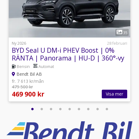
1
5
35
j
Ny 2026
28 februari
BYD Seal U DM-i PHEV Boost | 0%
RÄNTA | Panorama | HU-D | 360°-vy
Bensin
Automat
Bendt Bil AB
fr. 7 613 kr/mån
479 500 kr
469 900 kr
Visa mer