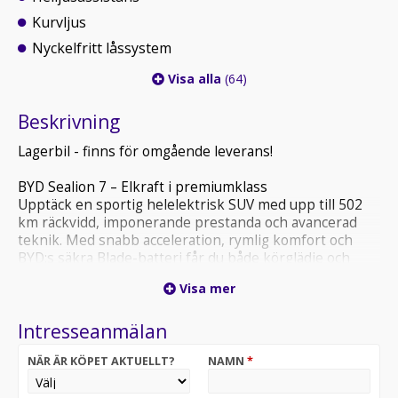
Kurvljus
Nyckelfritt låssystem
Visa alla
(64)
Beskrivning
Lagerbil - finns för omgående leverans!
BYD Sealion 7 – Elkraft i premiumklass
Upptäck en sportig helelektrisk SUV med upp till 502
km räckvidd, imponerande prestanda och avancerad
teknik. Med snabb acceleration, rymlig komfort och
BYD:s säkra Blade-batteri får du både körglädje och
trygghet i varje resa. Modern design, smarta
Visa mer
funktioner och noll utsläpp – BYD Sealion 7 är redo för
framtiden.
Intresseanmälan
RÄNTEKAMPANJ!
NÄR ÄR KÖPET AKTUELLT?
NAMN
*
Just nu kan du finansiera denna bil med 0,95% RÄNTA!