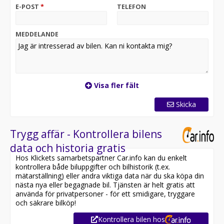
LANSERINGSKAMPANJ KÖP!
E-POST
*
TELEFON
Vid kontantköp får du 20 000 kr i RABATT på priset.
OBS! (ej kombinerbart med räntekampanj ovan.)
MEDDELANDE
Teknisk data:
GARANTIER:
- Drivbatteri: 8 år eller upp till 250 000km där batteriet
garanteras bibehålla ett hälsotillstånd på minst 70%
Visa fler fält
SOC.
Skicka
Välkommen till Bendt Bil i Halmstad!
Vi byter gärna in din nuvarande bil.
Trygg affär - Kontrollera bilens
Vid intresse kontakta Denny Söderqvist 035 - 295 04 51
data och historia gratis
– Mail: denny.soderqvist@bendtbil.se
Hos Klickets samarbetspartner Car.info kan du enkelt
kontrollera både biluppgifter och bilhistorik (t.ex.
mätarställning) eller andra viktiga data när du ska köpa din
nästa nya eller begagnade bil. Tjänsten är helt gratis att
använda för privatpersoner - för ett smidigare, tryggare
och säkrare bilköp!
Kontrollera bilen hos