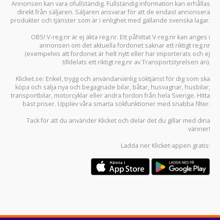
Annonsen kan vara ofullständig. Fullständig information kan erhållas
direkt från säljaren. Säljaren ansvarar för att de endast annonsera
produkter och tjänster som är i enlighet med gällande svenska lagar.
OBS! V-reg.nr är ej äkta reg.nr. Ett påhittat V-reg.nr kan anges i
annonsen om det aktuella fordonet saknar ett riktigt reg.nr
(exempelvis att fordonet är helt nytt eller har importerats och ej
tilldelats ett riktigt reg.nr av Transportstyrelsen än).
Klicket.se
: Enkel, trygg och användarvänlig söktjänst för dig som ska
köpa och sälja
nya och begagnade bilar
,
båtar
,
husvagnar
,
husbilar
,
transportbilar
,
motorcyklar
eller andra fordon från hela Sverige. Hitta
bäst priser. Upplev våra smarta sökfunktioner med snabba filter.
Tack för att du använder
Klicket
och delar det du gillar med dina
vänner!
Ladda ner
Klicket-appen
gratis: