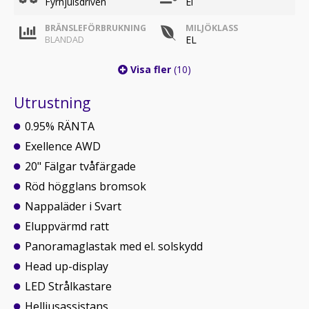
Fyrhjulsdriven
El
BRÄNSLEFÖRBRUKNING
MILJÖKLASS
EL
BLANDAD
Visa fler
(10)
Utrustning
0.95% RÄNTA
Exellence AWD
20" Fälgar tvåfärgade
Röd högglans bromsok
Nappaläder i Svart
Eluppvärmd ratt
Panoramaglastak med el. solskydd
Head up-display
LED Strålkastare
Helljusassistans