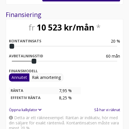
Finansiering
fr
10 523
kr/mån
*
20
%
KONTANTINSATS
60
mån
AVBETALNINGSTID
FINANSMODELL
Annuitet
Rak amortering
7,95 %
RÄNTA
8,25
%
EFFEKTIV RÄNTA
Öppna kalkylator
Så har vi räknat
Detta är ett räkneexempel. Räntan är indikativ, hör med
din säljare för exakt räntenivå. Kontantinsatsen måste vara
minst 20 %.