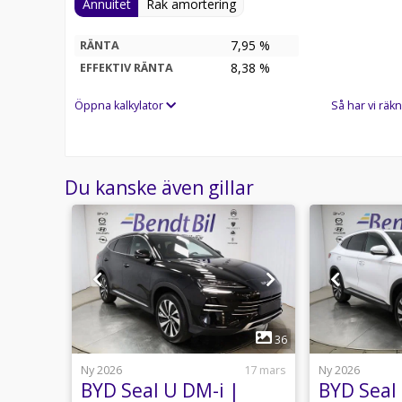
Annuitet
Rak amortering
Har du frågor, vill veta mer om bilen eller boka e
direkt på:
7,95 %
RÄNTA
Tel. 035 - 295 04 51
8,38
%
EFFEKTIV RÄNTA
Komplett lista på bilens utrustning finner du längr
Öppna kalkylator
Så har vi räkn
Välkommen till Bendt Bil i Halmstad. Vi byter gärna 
Du kanske även gillar
1
5
36
27 maj
Ny 2026
17 mars
Ny 2026
|
BYD Seal U DM-i |
BYD Seal