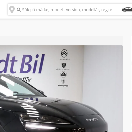
Sök på märke, modell, version, modellår, reg.nr