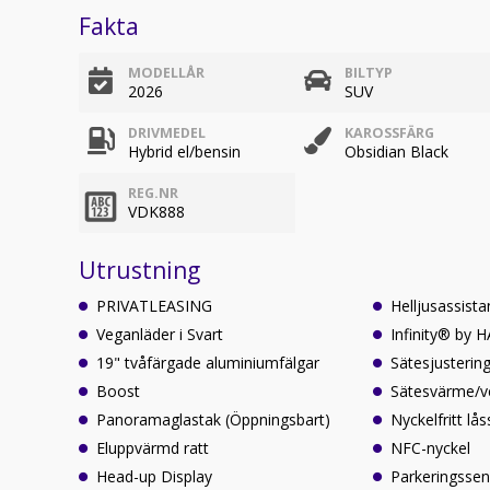
Fakta
MODELLÅR
BILTYP
2026
SUV
DRIVMEDEL
KAROSSFÄRG
Hybrid el/bensin
Obsidian Black
REG.NR
VDK888
Utrustning
PRIVATLEASING
Helljusassista
Veganläder i Svart
Infinity® by
19" tvåfärgade aluminiumfälgar
Sätesjusterin
Boost
Sätesvärme/ve
Panoramaglastak (Öppningsbart)
Nyckelfritt lå
Eluppvärmd ratt
NFC-nyckel
Head-up Display
Parkeringssen