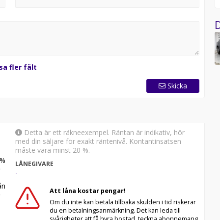
D
erat på denna bil)
sa fler fält
Skicka
eriet garanteras bibehålla ett hälsotillstånd på minst 70%
 och jag har arbetat som bilförsäljare på Bendt Bil i över
Detta är ett räkneexempel. Räntan är indikativ, hör
tt hjälpa många kunder att välja rätt bil utifrån deras
med din säljare för exakt räntenivå. Kontantinsatsen
måste vara minst 20 %.
%
 det handlar om människor, förtroende och långsiktiga
LÅNEGIVARE
-
ch en god förståelse för vad kunder värdesätter när de
n
Att låna kostar pengar!
ljer i generationer och få följa och tillgodose deras
Om du inte kan betala tillbaka skulden i tid riskerar
du en betalningsanmärkning. Det kan leda till
svårigheter att få hyra bostad, teckna abonnemang