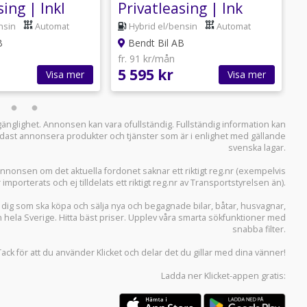
sing | Inkl
Privatleasing | Ink
L
g | 0:-
försäkring | 0:-
f
nsin
Automat
Hybrid el/bensin
Automat
kontant
B
Bendt Bil AB
fr. 91 kr/mån
f
5 595 kr
6
Visa mer
Visa mer
llgänglighet. Annonsen kan vara ofullständig. Fullständig information kan
 endast annonsera produkter och tjänster som är i enlighet med gällande
svenska lagar.
i annonsen om det aktuella fordonet saknar ett riktigt reg.nr (exempelvis
r importerats och ej tilldelats ett riktigt reg.nr av Transportstyrelsen än).
r dig som ska köpa och sälja
nya och begagnade bilar
,
båtar
,
husvagnar
,
n hela Sverige. Hitta bäst priser. Upplev våra smarta sökfunktioner med
snabba filter.
Tack för att du använder
Klicket
och delar det du gillar med dina vänner!
Ladda ner
Klicket-appen
gratis: