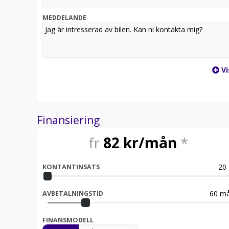
Extra tillval att addera på månadskostnaden:
MEDDELANDE
Färgtillägg utöver Time Grey = +251kr (Redan applic
Vinterhjul dubbfria = +697kr
Vinterhjul med dubb = +715kr
Avtagbar dragkrok = +254kr
Vi
Teknisk data:
GARANTIER:
- Drivbatteri: 8 år eller upp till 250 000km där batt
SOC.
Finansiering
Jag som är ansvarig för bilen heter Denny Söderqvist
fr
82
kr/mån
*
20 år nu och under den tiden har jag haft förmånen a
behov.
20
För mig handlar bilförsäljning inte bara om bilar –
KONTANTINSATS
relationer.
Genom åren har jag byggt upp en bred erfarenhet o
60
må
AVBETALNINGSTID
ska köpa bil.
Det roligaste tycker jag är att få sälja bilar till fami
bilbehov genom livet.
FINANSMODELL