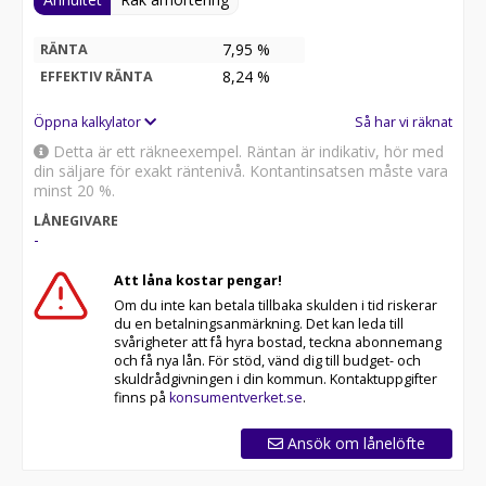
7,95 %
RÄNTA
8,24
%
EFFEKTIV RÄNTA
Öppna kalkylator
Så har vi räknat
Detta är ett räkneexempel. Räntan är indikativ, hör med
din säljare för exakt räntenivå. Kontantinsatsen måste vara
minst 20 %.
LÅNEGIVARE
-
Att låna kostar pengar!
Om du inte kan betala tillbaka skulden i tid riskerar
du en betalningsanmärkning. Det kan leda till
svårigheter att få hyra bostad, teckna abonnemang
och få nya lån. För stöd, vänd dig till budget- och
skuldrådgivningen i din kommun. Kontaktuppgifter
finns på
konsumentverket.se
.
Ansök om lånelöfte