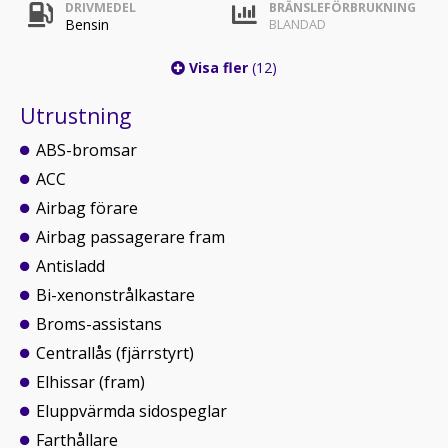
DRIVMEDEL
BRÄNSLEFÖRBRUKNING
Bensin
BLANDAD
Visa fler
(12)
Utrustning
ABS-bromsar
ACC
Airbag förare
Airbag passagerare fram
Antisladd
Bi-xenonstrålkastare
Broms-assistans
Centrallås (fjärrstyrt)
Elhissar (fram)
Eluppvärmda sidospeglar
Farthållare