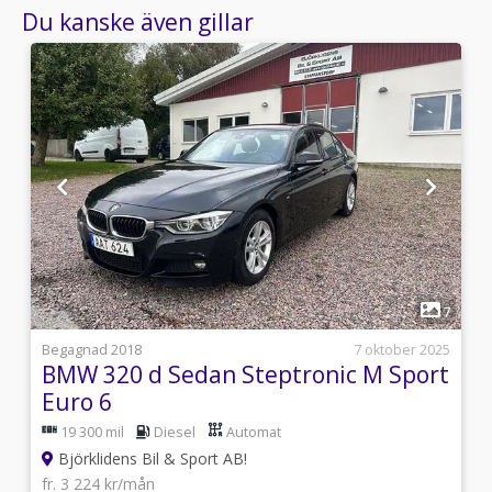
Du kanske även gillar
1
6
7
i
Begagnad 2018
7 oktober 2025
BMW 320 d Sedan Steptronic M Sport
Euro 6
19 300 mil
Diesel
Automat
Björklidens Bil & Sport AB!
fr. 3 224 kr/mån