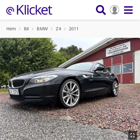
Hem
Bil
BMW
Z4
2011