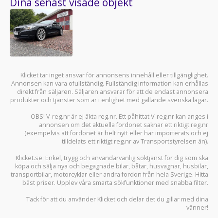
Dina senast visade objekt
Klicket tar inget ansvar för annonsens innehåll eller tillgänglighet.
Annonsen kan vara ofullständig. Fullständig information kan erhållas
direkt från säljaren. Säljaren ansvarar för att de endast annonsera
produkter och tjänster som är i enlighet med gällande svenska lagar.
OBS! V-reg.nr är ej äkta reg.nr. Ett påhittat V-reg.nr kan anges i
annonsen om det aktuella fordonet saknar ett riktigt reg.nr
(exempelvis att fordonet är helt nytt eller har importerats och ej
tilldelats ett riktigt reg.nr av Transportstyrelsen än).
Klicket.se
: Enkel, trygg och användarvänlig söktjänst för dig som ska
köpa och sälja
nya och begagnade bilar
,
båtar
,
husvagnar
,
husbilar
,
transportbilar
,
motorcyklar
eller andra fordon från hela Sverige. Hitta
bäst priser. Upplev våra smarta sökfunktioner med snabba filter.
Tack för att du använder
Klicket
och delar det du gillar med dina
vänner!