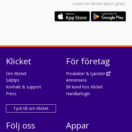
Ladda ner
Klicket-appen
gratis:
Klicket
För företag
Om Klicket
Produkter & tjänster
Säljtips
Annonsera
Kontakt & support
Bli kund hos Klicket
Press
Handlarlogin
Tyck till om Klicket
Följ oss
Appar