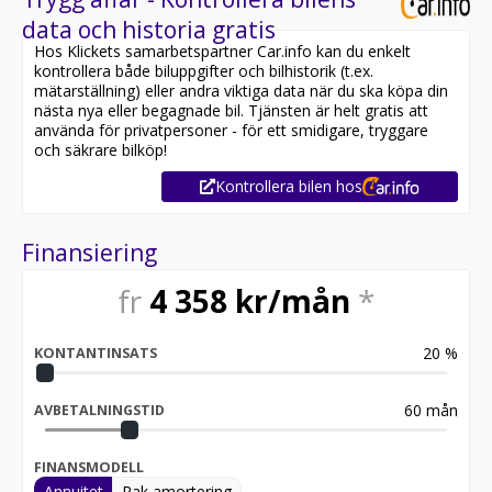
data och historia gratis
Hos Klickets samarbetspartner Car.info kan du enkelt
kontrollera både biluppgifter och bilhistorik (t.ex.
mätarställning) eller andra viktiga data när du ska köpa din
nästa nya eller begagnade bil. Tjänsten är helt gratis att
använda för privatpersoner - för ett smidigare, tryggare
och säkrare bilköp!
Kontrollera bilen hos
Finansiering
fr
4 358
kr/mån
*
20
%
KONTANTINSATS
60
mån
AVBETALNINGSTID
FINANSMODELL
Annuitet
Rak amortering