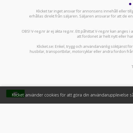
Klicket tar inget ansvar för annonsens innehåll eller ti
erhållas direkt från säljaren. Säljaren ansvarar för att de
OBS! V-reg.nr är ej äkta reg.nr. Ett påhittat V-reg.nr kan anges 
att fordonet är helt nytt eller ha
Klicket.se
: Enkel, trygg och användarvänlig söktjänst fö
husbilar
,
transportbilar
,
motorcyklar
eller andra fordon frå
Klicket använder cookies för att göra din användarupplevelse 