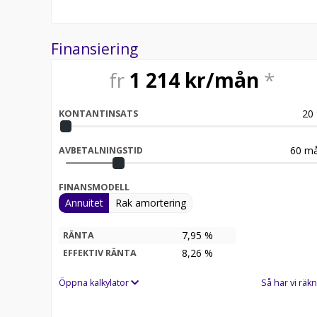
Finansiering
fr
1 214
kr/mån
*
20
KONTANTINSATS
60
må
AVBETALNINGSTID
FINANSMODELL
Annuitet
Rak amortering
7,95 %
RÄNTA
8,26
%
EFFEKTIV RÄNTA
Öppna kalkylator
Så har vi räkn