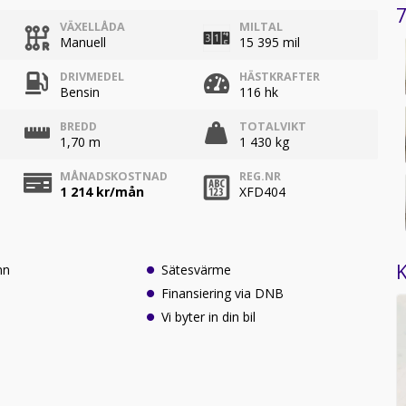
7
VÄXELLÅDA
MILTAL
Manuell
15 395 mil
DRIVMEDEL
HÄSTKRAFTER
Bensin
116 hk
BREDD
TOTALVIKT
1,70 m
1 430 kg
MÅNADSKOSTNAD
REG.NR
1 214
kr/mån
XFD404
K
nn
Sätesvärme
Finansiering via DNB
Vi byter in din bil