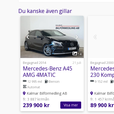
Du kanske även gillar
1
10
14
29 juli
Begagnad 2014
21 juli
Begagnad 2000
Mercedes-Benz A45
Mercedes
e
AMG 4MATIC
230 Komp
Panorama Navi 360hk
Låga mil
Automat
12 995 mil
Bensin
9 152 mil
Automat
Kalmar Bilförmedling AB
Kalmar Bilf
fr. 3 887 kr/mån
fr. 1 457 kr/m
239 900 kr
89 900 kr
sa mer
Visa mer