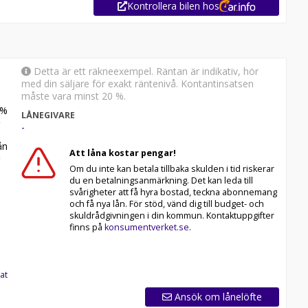
Kontrollera bilen hos
Detta är ett räkneexempel. Räntan är indikativ, hör
med din säljare för exakt räntenivå. Kontantinsatsen
måste vara minst 20 %.
%
LÅNEGIVARE
-
n
Att låna kostar pengar!
Om du inte kan betala tillbaka skulden i tid riskerar
du en betalningsanmärkning. Det kan leda till
svårigheter att få hyra bostad, teckna abonnemang
och få nya lån. För stöd, vänd dig till budget- och
skuldrådgivningen i din kommun. Kontaktuppgifter
finns på
konsumentverket.se
.
at
Ansök om lånelöfte