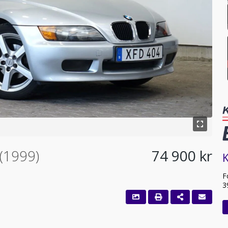
(1999)
74 900 kr
K
F
3