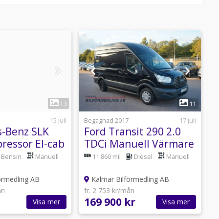
1
1
13
11
15 juli
Begagnad 2017
17 juli
B
-Benz SLK
Ford Transit 290 2.0
ressor El-cab
TDCi Manuell Värmare
2
 193hk
130hk
Bensin
Manuell
11 860 mil
Diesel
Manuell
N
örmedling AB
Kalmar Bilförmedling AB
ån
fr. 2 753 kr/mån
f
169 900 kr
1
Visa mer
Visa mer