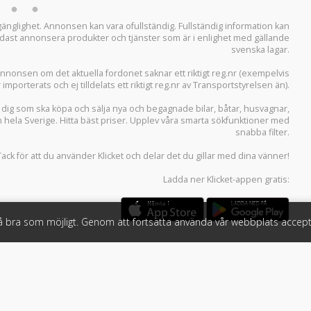
llgänglighet. Annonsen kan vara ofullständig. Fullständig information kan
 endast annonsera produkter och tjänster som är i enlighet med gällande
svenska lagar.
i annonsen om det aktuella fordonet saknar ett riktigt reg.nr (exempelvis
r importerats och ej tilldelats ett riktigt reg.nr av Transportstyrelsen än).
r dig som ska köpa och sälja
nya och begagnade bilar
,
båtar
,
husvagnar
,
n hela Sverige. Hitta bäst priser. Upplev våra smarta sökfunktioner med
snabba filter.
Tack för att du använder
Klicket
och delar det du gillar med dina vänner!
Ladda ner
Klicket-appen
gratis:
så bra som möjligt. Genom att fortsätta använda vår webbplats accept