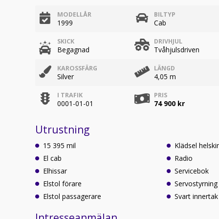
MODELLÅR
BILTYP
1999
Cab
SKICK
DRIVHJUL
Begagnad
Tvåhjulsdriven
KAROSSFÄRG
LÄNGD
Silver
4,05 m
I TRAFIK
PRIS
0001-01-01
74 900 kr
Utrustning
15 395 mil
Klädsel helski
El cab
Radio
Elhissar
Servicebok
Elstol förare
Servostyrning
Elstol passagerare
Svart innertak
Intresseanmälan