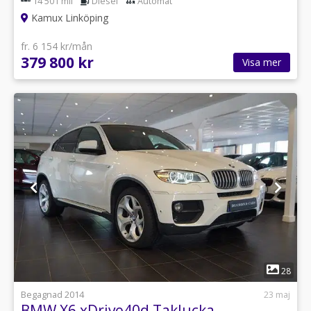
14 501 mil
Diesel
Automat
Kamux Linköping
fr. 6 154 kr/mån
379 800 kr
Visa mer
1
28
Begagnad 2014
23 maj
BMW X6 xDrive40d Taklucka