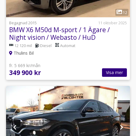
1
12
Begagnad 2015
11 oktober 2025
BMW X6 M50d M-sport / 1 Ägare /
Night vision / Webasto / HuD
12 120 mil
Diesel
Automat
Thulins Bil
fr. 5 669 kr/mån
349 900 kr
Visa mer