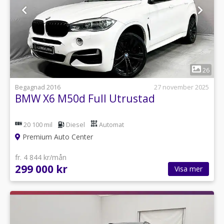
1
26
Begagnad 2016
27 november 2025
BMW X6 M50d Full Utrustad
20 100 mil
Diesel
Automat
Premium Auto Center
fr. 4 844 kr/mån
299 000 kr
Visa mer