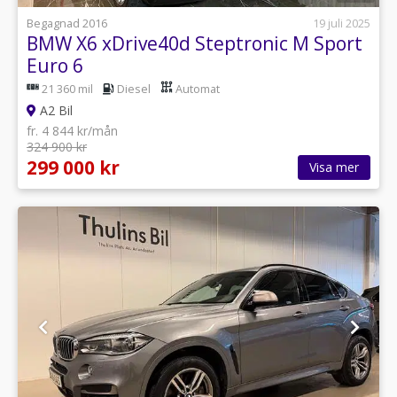
Begagnad 2016
19 juli 2025
BMW X6 xDrive40d Steptronic M Sport
Euro 6
21 360 mil
Diesel
Automat
A2 Bil
fr. 4 844 kr/mån
324 900 kr
299 000 kr
Visa mer