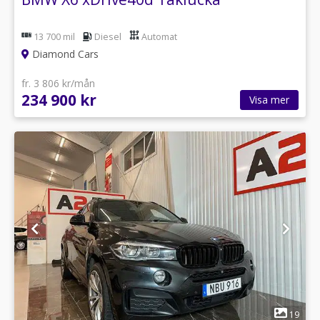
13 700 mil
Diesel
Automat
Diamond Cars
fr. 3 806 kr/mån
234 900 kr
Visa mer
1
19