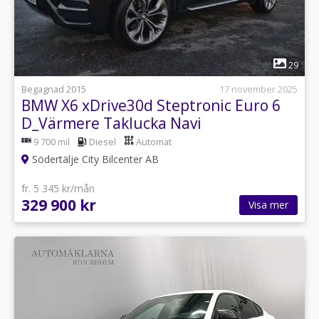
1
29
Begagnad 2015
17 november 2025
BMW X6 xDrive30d Steptronic Euro 6
D_Värmere Taklucka Navi
9 700 mil
Diesel
Automat
Södertälje City Bilcenter AB
fr. 5 345 kr/mån
329 900 kr
Visa mer