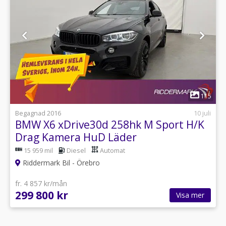
1
115
Begagnad 2016
10 juli
BMW X6 xDrive30d 258hk M Sport H/K
Drag Kamera HuD Läder
15 959 mil
Diesel
Automat
Riddermark Bil - Örebro
fr. 4 857 kr/mån
299 800 kr
Visa mer