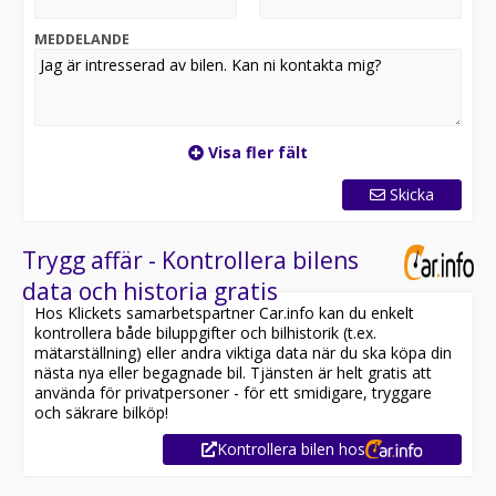
dragkrok samt eldriven bagagelucka med fotöppning.
MEDDELANDE
Vidare finns funktioner som keyless go, rattvärme,
integrerade solgardiner bak, Navigation Professional,
parkassist, parkeringshjälp fram och bak, lane change
warning, skyltigenkänning, helljusassistent och mycket
mer. Max dragvikt är 3 500 kg, vilket gör bilen extremt
Visa fler fält
användbar även för tunga släp.
Skicka
En mycket välutrustad M50d i fint skick – redo för sin
nästa ägare.
Trygg affär - Kontrollera bilens
Vi erbjuder gärna inbyte och finansiering. Välkommen
data och historia gratis
till Thulins Bil i Arlandastad för visning och
Hos Klickets samarbetspartner Car.info kan du enkelt
provkörning.
kontrollera både biluppgifter och bilhistorik (t.ex.
mätarställning) eller andra viktiga data när du ska köpa din
nästa nya eller begagnade bil. Tjänsten är helt gratis att
använda för privatpersoner - för ett smidigare, tryggare
och säkrare bilköp!
Kontrollera bilen hos