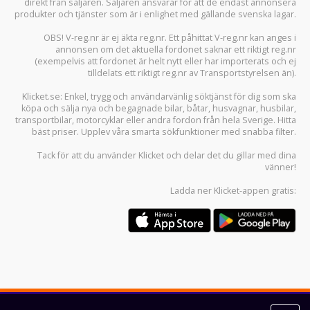
direkt från säljaren. Säljaren ansvarar för att de endast annonsera
produkter och tjänster som är i enlighet med gällande svenska lagar.
OBS! V-reg.nr är ej äkta reg.nr. Ett påhittat V-reg.nr kan anges i
annonsen om det aktuella fordonet saknar ett riktigt reg.nr
(exempelvis att fordonet är helt nytt eller har importerats och ej
tilldelats ett riktigt reg.nr av Transportstyrelsen än).
Klicket.se
: Enkel, trygg och användarvänlig söktjänst för dig som ska
köpa och sälja
nya och begagnade bilar
,
båtar
,
husvagnar
,
husbilar
,
transportbilar
,
motorcyklar
eller andra fordon från hela Sverige. Hitta
bäst priser. Upplev våra smarta sökfunktioner med snabba filter.
Tack för att du använder
Klicket
och delar det du gillar med dina
vänner!
Ladda ner
Klicket-appen
gratis: