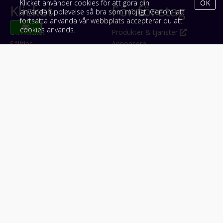
Klicket använder cookies för att göra din
OK
Klicket
För företag
användarupplevelse så bra som möjligt. Genom att
fortsätta använda vår webbplats accepterar du att
cookies används.
Om Klicket
Produkter & tjänster
Säljtips
Annonsera
Kontakt & support
Bli kund hos Klicket
Press
Handlarlogin
Tyck till om Klicket
Följ oss
Appar
Facebook
iPhone & iPad (App Store)
Instagram
Android (Google Play)
LinkedIn
#klicket
Snabblänkar:
Arbetsmaskin
•
ATV & snöskoter
•
Bil
•
Buss
•