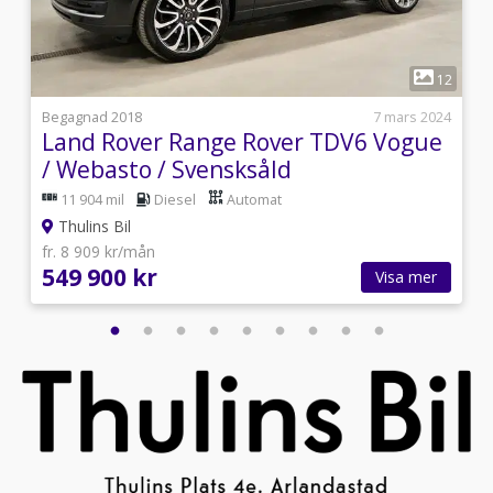
1
9
12
1
Begagnad 2018
7 mars 2024
Land Rover Range Rover TDV6 Vogue
/ Webasto / Svensksåld
11 904 mil
Diesel
Automat
Thulins Bil
fr. 8 909 kr/mån
549 900 kr
Visa mer