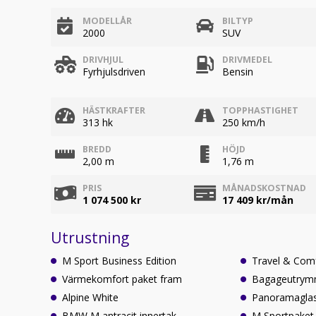
MODELLÅR
BILTYP
2000
SUV
DRIVHJUL
DRIVMEDEL
Fyrhjulsdriven
Bensin
HÄSTKRAFTER
TOPPHASTIGHET
313 hk
250 km/h
BREDD
HÖJD
2,00 m
1,76 m
PRIS
MÅNADSKOSTNAD
1 074 500 kr
17 409
kr/mån
Utrustning
M Sport Business Edition
Travel & Com
Värmekomfort paket fram
Bagageutrym
Alpine White
Panoramagla
BMW M antracit innertak
M Sportpaket