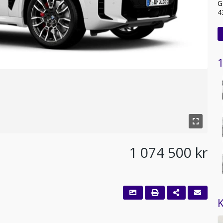
G
4
1
1 074 500 kr
K