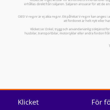
erhållas direkt från säljaren. Säljaren ansvarar för att de
OBS! V-reg.nr är ej äkta reg.nr. Ett påhittat V-reg.nr kan anges 
att fordonet är helt nytt eller ha
Klicket.se
: Enkel, trygg och användarvänlig söktjänst fö
husbilar
,
transportbilar
,
motorcyklar
eller andra fordon frå
Klicket
För f