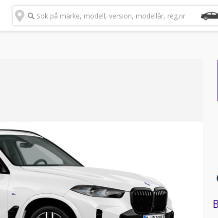
Sök på märke, modell, version, modellår, reg.nr
B