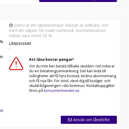
Detta är ett räkneexempel. Räntan är indikativ, hör
med din säljare för exakt räntenivå. Kontantinsatsen
måste vara minst 20 %.
%
LÅNEGIVARE
-
n
Att låna kostar pengar!
Om du inte kan betala tillbaka skulden i tid riskerar
du en betalningsanmärkning. Det kan leda till
svårigheter att få hyra bostad, teckna abonnemang
och få nya lån. För stöd, vänd dig till budget- och
skuldrådgivningen i din kommun. Kontaktuppgifter
finns på
konsumentverket.se
.
at
Ansök om lånelöfte