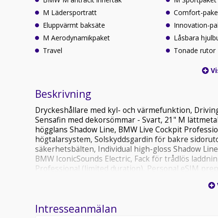
M Lädersportratt
Comfort-pake
Eluppvärmt baksäte
Innovation-pa
M Aerodynamikpaket
Låsbara hjulbu
Travel
Tonade rutor
Vi
Beskrivning
Dryckeshållare med kyl- och värmefunktion, Driving
Sensafin med dekorsömmar - Svart, 21" M lättmeta
högglans Shadow Line, BMW Live Cockpit Profession
högtalarsystem, Solskyddsgardin för bakre sidoruto
säkerhetsbälten, Individual high-gloss Shadow Lin
BMW IconicSounds Electric, Fack för trådlös laddni
Professional (limited duration), Personal eSIM prep
laddning, Fine-wood interiörlist 'Fineline Stripe' b
elektrisk med minne, Fällbara ytterbackspeglar aut
luftfjädring
Intresseanmälan