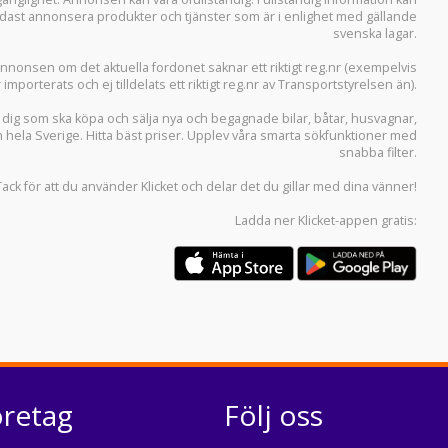
 endast annonsera produkter och tjänster som är i enlighet med gällande
svenska lagar.
i annonsen om det aktuella fordonet saknar ett riktigt reg.nr (exempelvis
r importerats och ej tilldelats ett riktigt reg.nr av Transportstyrelsen än).
r dig som ska köpa och sälja
nya och begagnade bilar
,
båtar
,
husvagnar
,
n hela Sverige. Hitta bäst priser. Upplev våra smarta sökfunktioner med
snabba filter.
Tack för att du använder
Klicket
och delar det du gillar med dina vänner!
Ladda ner
Klicket-appen
gratis:
öretag
Följ oss