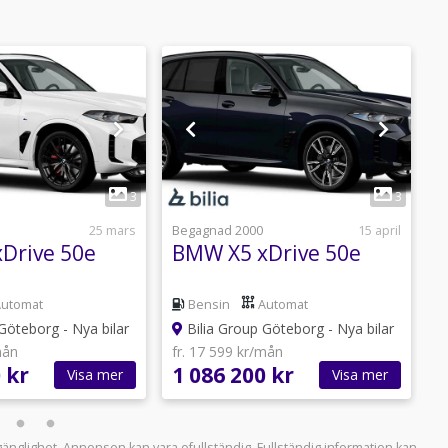
1
1
3
3
25 mars
Begagnad 2000
15 april
B
Drive 50e
BMW X5 xDrive 50e
Automat
Bensin
Automat
Göteborg - Nya bilar
Bilia Group Göteborg - Nya bilar
mån
fr. 17 599 kr/mån
f
 kr
1 086 200 kr
1
Visa mer
Visa mer
llgänglighet. Annonsen kan vara ofullständig. Fullständig information kan