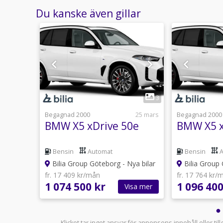
Du kanske även gillar
1
3
3
usti 17:50
Begagnad 2000
25 mars
Begagnad 2000
0e
BMW X5 xDrive 50e
BMW X5 x
Bensin
Automat
Bensin
ya bilar
Bilia Group Göteborg - Nya bilar
Bilia Group 
fr. 17 409 kr/mån
fr. 17 764 kr/
1 074 500 kr
1 096 400
sa mer
Visa mer
Klicket tar inget ansvar för annonsens innehåll eller ti