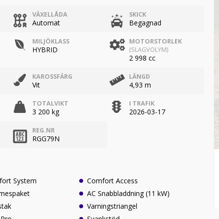
VÄXELLÅDA
SKICK
Automat
Begagnad
MILJÖKLASS
MOTORSTORLEK
HYBRID
(SLAGVOLYM)
2 998 cc
KAROSSFÄRG
LÄNGD
Vit
4,93 m
TOTALVIKT
I TRAFIK
3 200 kg
2026-03-17
REG.NR
RGG79N
fort System
Comfort Access
mespaket
AC Snabbladdning (11 kW)
stak
Varningstriangel
 Pro
Svankstöd