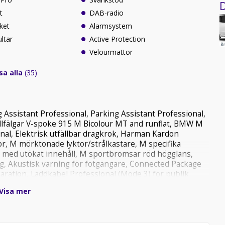
D
t
DAB-radio
ket
Alarmsystem
ltar
Active Protection
Velourmattor
sa alla
(35)
 Assistant Professional, Parking Assistant Professional,
llfälgar V-spoke 915 M Bicolour MT and runflat, BMW M
al, Elektrisk utfällbar dragkrok, Harman Kardon
r, M mörktonade lyktor/strålkastare, M specifika
e med utökat innehåll, M sportbromsar röd högglans,
ng, Akustisk varning för fotgängare, Connected Package
aration, Laddkabel Professional (Mode 3) för publik
rown high-gloss, Adaptiva LED strålkastare, Sätesjustering
Visa mer
 avbländadespegel för förarsidan, Adaptiv 2-axlig