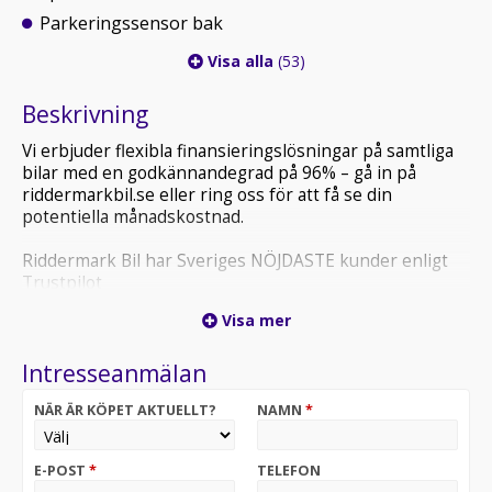
Parkeringssensor bak
Visa alla
(53)
Beskrivning
Vi erbjuder flexibla finansieringslösningar på samtliga
bilar med en godkännandegrad på 96% – gå in på
riddermarkbil.se eller ring oss för att få se din
potentiella månadskostnad.
Riddermark Bil har Sveriges NÖJDASTE kunder enligt
Trustpilot
*LAF21D* *Vi tar emot alla inbyten och erbjuder
Visa mer
hemleverans i hela Sverige!*
Intresseanmälan
BMW X5 xDrive45e erbjuder generösa utrymmen, hög
komfort och en imponerande körupplevelse. Med
NÄR ÄR KÖPET AKTUELLT?
NAMN
*
fyrhjulsdrift, premiumkänsla och flexibel interiör är den
perfekt för både familjeliv, pendling och långa resor.
E-POST
*
TELEFON
*OBS: Vänligen ring oss innan ditt besök för att