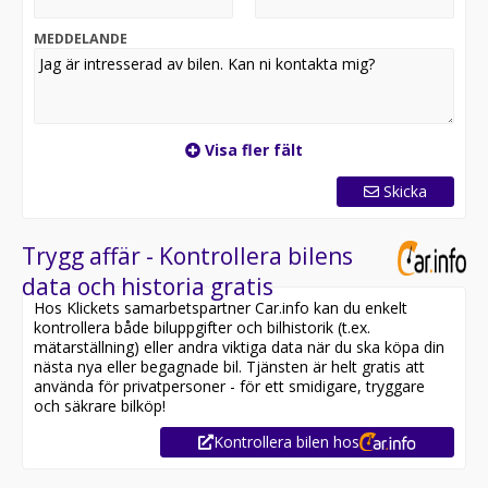
säkerställa att bilen finns i butiken, då den kan vara
placerad på en annan anläggning eller reserverad*
MEDDELANDE
Utrustning inkluderar:
- M Sport
- Shadow Line
- Panoramatak
Visa fler fält
- Dragkrok
- HiFi högtalarsystem
Skicka
- Cockpit
- Navigation
- Apple Carplay
Trygg affär - Kontrollera bilens
- Luftfjädring
data och historia gratis
Hos Klickets samarbetspartner Car.info kan du enkelt
Jämför denna bil med någon av våra andra BMW X5 i
kontrollera både biluppgifter och bilhistorik (t.ex.
lager. Se våra bilar på
mätarställning) eller andra viktiga data när du ska köpa din
https://www.riddermarkbil.se/kopa-bil/?series=x5
nästa nya eller begagnade bil. Tjänsten är helt gratis att
använda för privatpersoner - för ett smidigare, tryggare
Övrig information om bilen:
och säkrare bilköp!
Vid blandad körning är förbrukning endast 0.17 l/mil
Kontrollera bilen hos
Elräckvidd enligt WLTP på 83 km
Besiktigad till och med 2027-06-30