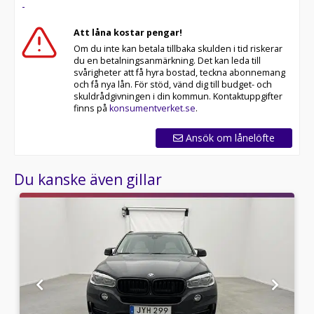
-
hjuluppsättningar till bra priser. Gör ditt bilköp tryggt
och enkelt hos oss.
Att låna kostar pengar!
Om du inte kan betala tillbaka skulden i tid riskerar
Med korta lagertider försvinner våra bilar snabbt! Ring
du en betalningsanmärkning. Det kan leda till
oss idag för att reservera din bil: 035-240 06 00. Vi
svårigheter att få hyra bostad, teckna abonnemang
erbjuder även skräddarsydd finansiering och 14 dagars
och få nya lån. För stöd, vänd dig till budget- och
fri försäkring från Folksam.
skuldrådgivningen i din kommun. Kontaktuppgifter
finns på
konsumentverket.se
.
Se hur vi genomför våra tester här:
Ansök om lånelöfte
Telefontider:
Du kanske även gillar
Besökstider i butik:
Välkomna!
Utrustning/Tillbehör:
M Sport,xDrive,Shadow
Line,Backkamera,Bluetooth,Panoramatak,Helskinn,Navigat
farthållare,Sportstolar,Parkeringssensor
bak,Soltak/Glastak,Cockpit,Apple CarPlay,Rails,Tonade
rutor,Elektrisk bagagelucka,Elhissar,Elstol förare,Elstol