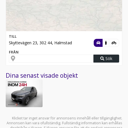
TILL
Skyttevägen 23, 302 44, Halmstad
FRÅN
Sök
Dina senast visade objekt
Klicket tar inget ansvar för annonsens innehåll eller tillgänglighet.
Annonsen kan vara ofullständig. Fullständig information kan erhållas
direkt från säljaren. Säljaren ansvarar för att de endast annonsera