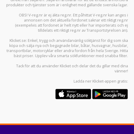
produkter och tjänster som är i enlighet med gällande svenska lagar.
OBS! V-reg.nr är ej äkta reg.nr. Ett påhittat V-reg.nr kan anges i
annonsen om det aktuella fordonet saknar ett riktigt reg.nr
(exempelvis att fordonet är helt nytt eller har importerats och ej
tilldelats ett riktigt reg.nr av Transportstyrelsen än).
Klicket.se
: Enkel, trygg och användarvänlig söktjänst för dig som ska
köpa och sälja
nya och begagnade bilar
,
båtar
,
husvagnar
,
husbilar
,
transportbilar
,
motorcyklar
eller andra fordon från hela Sverige. Hitta
bäst priser. Upplev våra smarta sökfunktioner med snabba filter.
Tack för att du använder
Klicket
och delar det du gillar med dina
vänner!
Ladda ner
Klicket-appen
gratis: