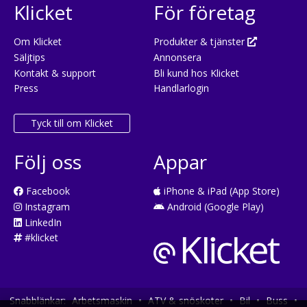
Klicket
För företag
Om Klicket
Produkter & tjänster
Säljtips
Annonsera
Kontakt & support
Bli kund hos Klicket
Press
Handlarlogin
Tyck till om Klicket
Följ oss
Appar
Facebook
iPhone & iPad (App Store)
Instagram
Android (Google Play)
LinkedIn
#klicket
Snabblänkar:
Arbetsmaskin
•
ATV & snöskoter
•
Bil
•
Buss
•