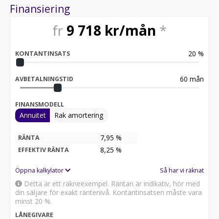
Möjlighet till 12-60 månaders garanti
Finansiering
Servicehistorik:
fr
9 718
kr/mån
*
2024-04-22 - 3367 mil
2026-02-09 - 6764 mil
20
%
KONTANTINSATS
Besök
för att:
• Se närbilder och film på bilen
60
mån
AVBETALNINGSTID
• Reservera bilen direkt online
• Få mer info om utrustning och tillval
FINANSMODELL
Annuitet
Rak amortering
Därför ska du välja Riddermark Bil:
* Störst i Sverige på begagnade bilar
* Erbjuder hemleverans i hela Sverige
7,95 %
RÄNTA
* 14 dagars helförsäkring via Folksam
8,25
%
EFFEKTIV RÄNTA
* Över 10 tusen omdömen på Trustpilot
* Våra bilar är testade på över 100 punkter
Öppna kalkylator
Så har vi räknat
* Kvalitetssäkrade bilar
Detta är ett räkneexempel. Räntan är indikativ, hör med
din säljare för exakt räntenivå. Kontantinsatsen måste vara
RIDDERMARK BIL TRYGGHETSPAKET:
minst 20 %.
Skydda din bil med vårt trygghetspaket. Välj mellan 12-
LÅNEGIVARE
60 månaders garanti och komplettera med extra