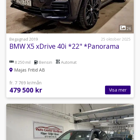
1
26
Begagnad 2019
25 oktober 2025
BMW X5 xDrive 40i *22" *Panorama
8 250 mil
Bensin
Automat
Majas Fritid AB
fr. 7 769 kr/mån
479 500 kr
Visa mer