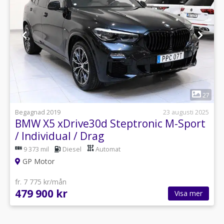
1
27
Begagnad 2019
23 augusti 2025
BMW X5 xDrive30d Steptronic M-Sport
/ Individual / Drag
9 373 mil
Diesel
Automat
GP Motor
fr. 7 775 kr/mån
479 900 kr
Visa mer