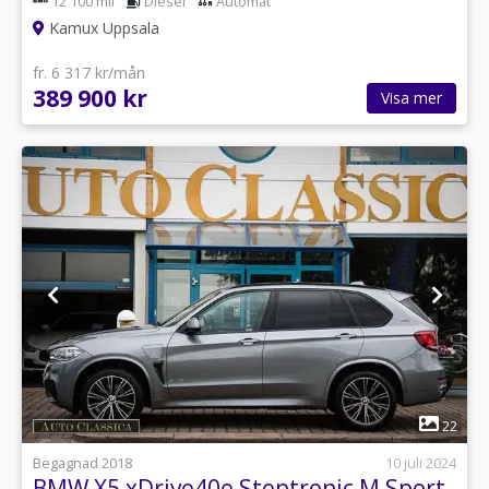
12 100 mil
Diesel
Automat
Kamux Uppsala
fr. 6 317 kr/mån
389 900 kr
Visa mer
1
22
Begagnad 2018
10 juli 2024
BMW X5 xDrive40e Steptronic M Sport