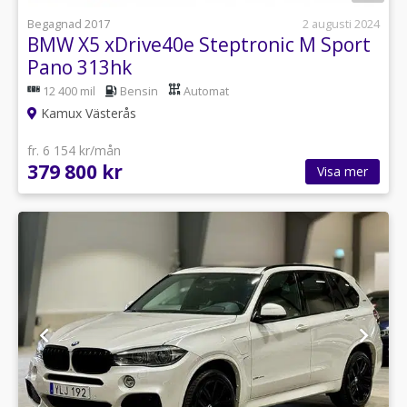
Begagnad 2017
2 augusti 2024
BMW X5 xDrive40e Steptronic M Sport
Pano 313hk
12 400 mil
Bensin
Automat
Kamux Västerås
fr. 6 154 kr/mån
379 800 kr
Visa mer