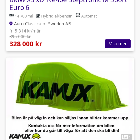
Euro 6
14 700 mil
Hybrid el/bensin
Automat
Auto Classica of Sweden AB
fr. 5 314 kr/mån
395 000 kr
328 000 kr
Visa mer
1