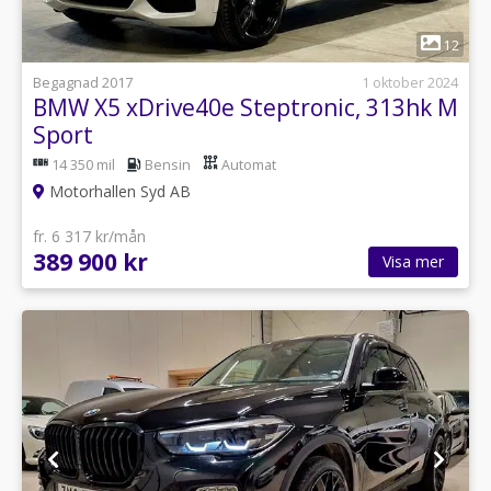
1
12
Begagnad 2017
1 oktober 2024
BMW X5 xDrive40e Steptronic, 313hk M
Sport
14 350 mil
Bensin
Automat
Motorhallen Syd AB
fr. 6 317 kr/mån
389 900 kr
Visa mer