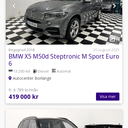
1
19
Begagnad 2018
20 augusti 2025
BMW X5 M50d Steptronic M Sport Euro
6
13 200 mil
Diesel
Automat
Autocenter Borlänge
fr. 6 789 kr/mån
419 000 kr
Visa mer