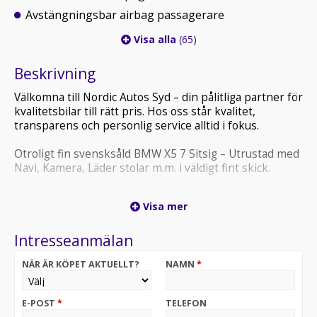
Avstängningsbar airbag passagerare
Visa alla
(65)
Beskrivning
Välkomna till Nordic Autos Syd – din pålitliga partner för
kvalitetsbilar till rätt pris. Hos oss står kvalitet,
transparens och personlig service alltid i fokus.
Otroligt fin svensksåld BMW X5 7 Sitsig – Utrustad med
Navi, Kamera, Läder stolar m.m. i väldigt fint skick.
• Finansiering med 0 kr kontant – från endast 3 990
Visa mer
kr/mån.
• Möjlighet till 0 % ränta upp till 100 000 kr.
Intresseanmälan
• Alla våra bilar genomgår noggranna tester hos
oberoende verkstäder.
NÄR ÄR KÖPET AKTUELLT?
NAMN
*
• Vi tar gärna din bil i inbyte – smidigt, säkert och
enkelt.
• Hemleverans i hela Sverige – tryggt och bekvämt.
E-POST
*
TELEFON
• 6–36 månaders garanti erbjuds för din trygghet.