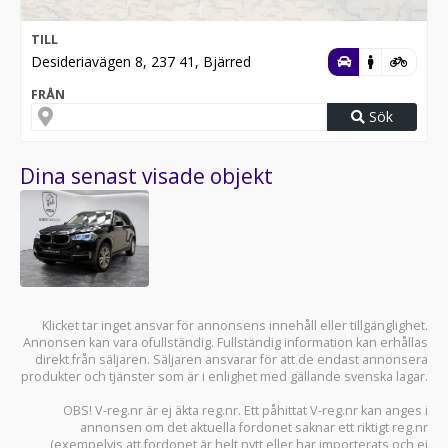
TILL
Desideriavägen 8, 237 41, Bjärred
FRÅN
Sök
Dina senast visade objekt
Klicket tar inget ansvar för annonsens innehåll eller tillgänglighet.
Annonsen kan vara ofullständig. Fullständig information kan erhållas
direkt från säljaren. Säljaren ansvarar för att de endast annonsera
produkter och tjänster som är i enlighet med gällande svenska lagar.
OBS! V-reg.nr är ej äkta reg.nr. Ett påhittat V-reg.nr kan anges i
annonsen om det aktuella fordonet saknar ett riktigt reg.nr
(exempelvis att fordonet är helt nytt eller har importerats och ej