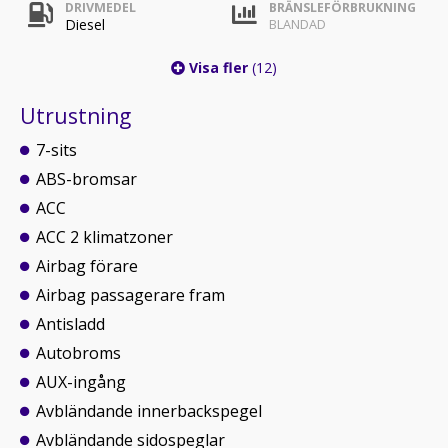
DRIVMEDEL
BRÄNSLEFÖRBRUKNING
Diesel
BLANDAD
Visa fler
(12)
Utrustning
7-sits
ABS-bromsar
ACC
ACC 2 klimatzoner
Airbag förare
Airbag passagerare fram
Antisladd
Autobroms
AUX-ingång
Avbländande innerbackspegel
Avbländande sidospeglar