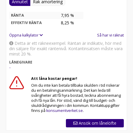
Annuitet
Rak amortering
7,95 %
RÄNTA
8,25
%
EFFEKTIV RÄNTA
Öppna kalkylator
Så har vi räknat
Detta är ett räkneexempel. Räntan är indikativ, hör med
din säljare för exakt räntenivå. Kontantinsatsen måste vara
minst 20 %.
LÅNEGIVARE
-
Att låna kostar pengar!
Om du inte kan betala tillbaka skulden i tid riskerar
du en betalningsanmärkning. Det kan leda till
svårigheter att få hyra bostad, teckna abonnemang
och få nya lån. För stöd, vänd dig till budget- och
skuldrådgivningen i din kommun. Kontaktuppgifter
finns på
konsumentverket.se
.
Ansök om lånelöfte