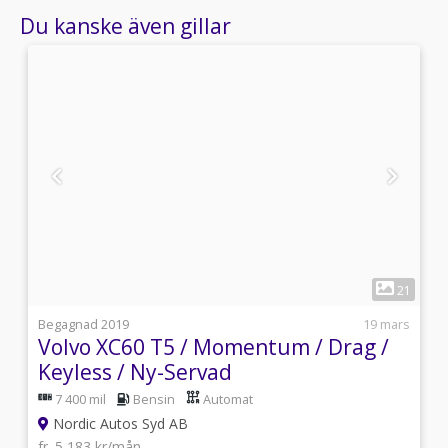
Du kanske även gillar
1
6
21
6
Begagnad 2019
19 mars
Volvo XC60 T5 / Momentum / Drag /
Keyless / Ny-Servad
7 400 mil
Bensin
Automat
Nordic Autos Syd AB
fr. 5 183 kr/mån