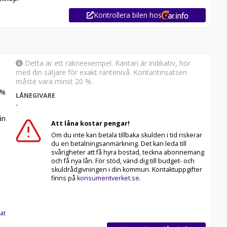
Kontrollera bilen hos
Detta är ett räkneexempel. Räntan är indikativ, hör
med din säljare för exakt räntenivå. Kontantinsatsen
måste vara minst 20 %.
%
LÅNEGIVARE
-
n
Att låna kostar pengar!
Om du inte kan betala tillbaka skulden i tid riskerar
du en betalningsanmärkning. Det kan leda till
svårigheter att få hyra bostad, teckna abonnemang
och få nya lån. För stöd, vänd dig till budget- och
skuldrådgivningen i din kommun. Kontaktuppgifter
finns på
konsumentverket.se
.
at