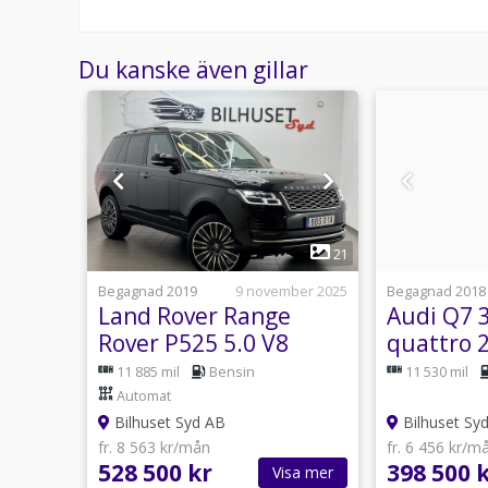
Du kanske även gillar
1
27
21
usti 14:46
Begagnad 2019
9 november 2025
Begagnad 2018
0d
Land Rover Range
Audi Q7 3
Rover P525 5.0 V8
quattro 
/
C!
525hk Autobiography
7sits
Automat
11 885 mil
Bensin
11 530 mil
SV SÅLD SE SPEC!
Värmare
Automat
Bilhuset Syd AB
Bilhuset Sy
fr. 8 563 kr/mån
fr. 6 456 kr/m
528 500 kr
398 500 
sa mer
Visa mer