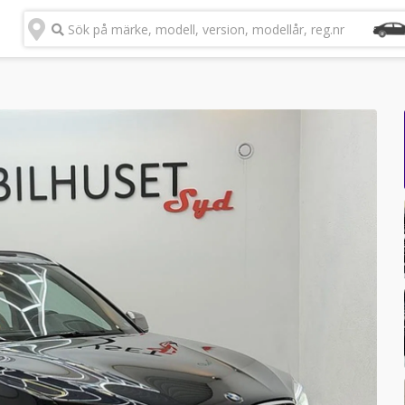
Sök på märke, modell, version, modellår, reg.nr