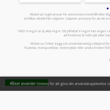
Klicket tar inget ansvar för annonsens innehåll eller ti
erhållas direkt från säljaren. Säljaren ansvarar för att de
OBS! V-reg.nr är ej äkta reg.nr. Ett påhittat V-reg.nr kan anges 
att fordonet är helt nytt eller ha
Klicket.se
: Enkel, trygg och användarvänlig söktjänst fö
husbilar
,
transportbilar
,
motorcyklar
eller andra fordon frå
Klicket använder cookies för att göra din användarupplevelse 