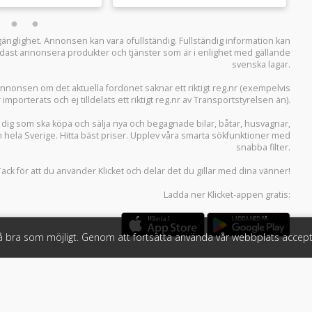
llgänglighet. Annonsen kan vara ofullständig. Fullständig information kan
 endast annonsera produkter och tjänster som är i enlighet med gällande
svenska lagar.
i annonsen om det aktuella fordonet saknar ett riktigt reg.nr (exempelvis
r importerats och ej tilldelats ett riktigt reg.nr av Transportstyrelsen än).
r dig som ska köpa och sälja
nya och begagnade bilar
,
båtar
,
husvagnar
,
n hela Sverige. Hitta bäst priser. Upplev våra smarta sökfunktioner med
snabba filter.
Tack för att du använder
Klicket
och delar det du gillar med dina vänner!
Ladda ner
Klicket-appen
gratis:
så bra som möjligt. Genom att fortsätta använda vår webbplats accept