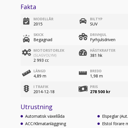
Fakta
MODELLÅR
BILTYP
2015
SUV
SKICK
DRIVHJUL
Begagnad
Fyrhjulsdriven
MOTORSTORLEK
HÄSTKRAFTER
381 hk
(SLAGVOLYM)
2 993 cc
LÄNGD
BREDD
4,89 m
1,98 m
I TRAFIK
PRIS
2014-12-18
278 500 kr
Utrustning
Automatisk växellåda
Elspeglar (Aut.
ACC/Klimatanläggning
Elstol förare