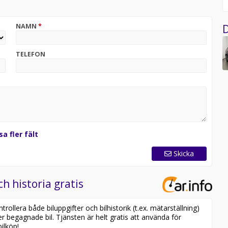
ppling och hur dom påverkas av nedstängning!
D
NAMN
*
TELEFON
sa fler fält
Skicka
ch historia gratis
ollera både biluppgifter och bilhistorik (t.ex. mätarställning)
er begagnade bil. Tjänsten är helt gratis att använda för
ilköp!