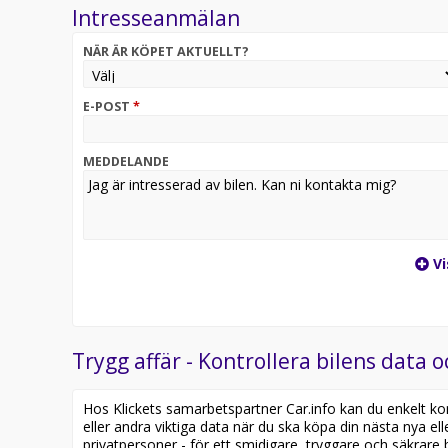
Intresseanmälan
Obs Vi reserverar oss för bilar med 2g & 3g uppko
Ring oss på 010-200 80 87
NÄR ÄR KÖPET AKTUELLT?
Varmt välkomna till oss på Bilhuset Syd!
E-POST
*
MEDDELANDE
Vi
Trygg affär - Kontrollera bilens data o
Hos Klickets samarbetspartner Car.info kan du enkelt kontr
eller andra viktiga data när du ska köpa din nästa nya ell
privatpersoner - för ett smidigare, tryggare och säkrare b