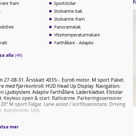
K
erare fram
Sportstolar
s
Stolvärme bak
Stolvärme fram
ndsfree
Panoramatak
Yttertemperaturmätare
ratt
Farthållare - Adaptiv
sa alla
(49)
om 27-08-31. Årsskatt 4335:-. Euro6 motor. M sport Paket.
 med fjärrkontroll. HUD Head Up Display. Navigation.
Ljudsystem. Adaptiv Farthållare. Läderklädsel. Elstolar
tt. Keyless open & start. Rattvärme. Parkeringssensorer
20" M sport Fälgar. Lane assist / körfilsassistans. Driving
re. Autobroms. Usb.
Visa mer