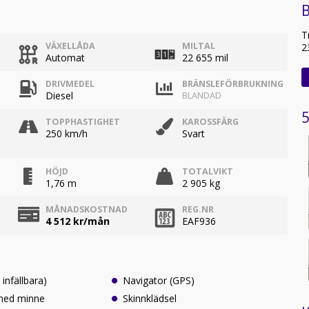
B
T
VÄXELLÅDA
MILTAL
2
Automat
22 655 mil
DRIVMEDEL
BRÄNSLEFÖRBRUKNING
Diesel
BLANDAD
5
TOPPHASTIGHET
KAROSSFÄRG
250 km/h
Svart
HÖJD
TOTALVIKT
1,76 m
2 905 kg
MÅNADSKOSTNAD
REG.NR
4 512
kr/mån
EAF936
 infällbara)
Navigator (GPS)
 med minne
Skinnklädsel