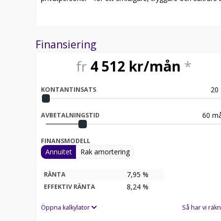
Finansiering
fr
4 512
kr/mån
*
20
KONTANTINSATS
60
må
AVBETALNINGSTID
FINANSMODELL
Annuitet
Rak amortering
7,95 %
RÄNTA
8,24
%
EFFEKTIV RÄNTA
Öppna kalkylator
Så har vi räkn