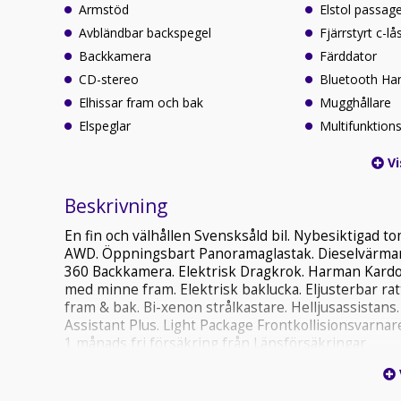
Armstöd
Elstol passag
Avbländbar backspegel
Fjärrstyrt c-lå
Backkamera
Färddator
CD-stereo
Bluetooth Ha
Elhissar fram och bak
Mugghållare
Elspeglar
Multifunktions
Vi
Beskrivning
En fin och välhållen Svensksåld bil. Nybesiktigad t
AWD. Öppningsbart Panoramaglastak. Dieselvärmare
360 Backkamera. Elektrisk Dragkrok. Harman Kardon 
med minne fram. Elektrisk baklucka. Eljusterbar ra
fram & bak. Bi-xenon strålkastare. Helljusassistans. 
Assistant Plus. Light Package Frontkollisionsvarna
1 månads fri försäkring från Länsförsäkringar
Garanti via Fragus kan köpas till (12-36mån)
Obs, Annonstexten kan innehålla fel!