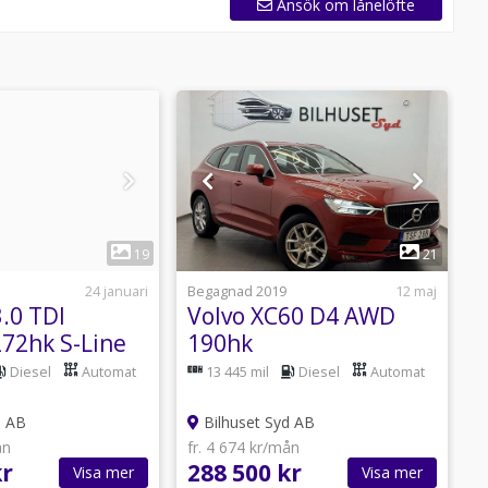
Ansök om lånelöfte
1
1
19
21
24 januari
Begagnad 2019
12 maj
B
.0 TDI
Volvo XC60 D4 AWD
L
272hk S-Line
190hk
S
Värmare/Läder/Navi/Bkame
Diesel
Automat
13 445 mil
Diesel
Automat
/HUD/Navi/Bkamera/Cock
d AB
Bilhuset Syd AB
ån
fr. 4 674 kr/mån
f
kr
288 500 kr
1
Visa mer
Visa mer