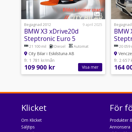
1
Begagnad 2012
9 april 2025
Begagnad
BMW X3 xDrive20d
BMW X
Steptronic Euro 5
Stept
Motorvärme Drag
Sport
21 100 mil
Diesel
Automat
20 059 
Takräcke
City Bilar i Eskilstuna AB
Venczel
fr. 1 781 kr/mån
fr. 2 657
109 900 kr
164 0
Visa mer
Klicket
För f
Om Klicket
Produkter &
Säljtips
Annonsera