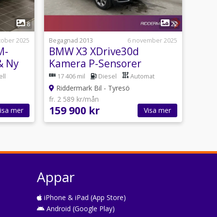
1
8
22
tober 2025
Begagnad 2013
6 november 2025
M-
BMW X3 XDrive30d
& Ny
Kamera P-Sensorer
Halvskinn Farthållare
ll
17 406 mil
Diesel
Automat
Riddermark Bil - Tyresö
fr. 2 589 kr/mån
159 900 kr
isa mer
Visa mer
Appar
iPhone & iPad (App Store)
Android (Google Play)