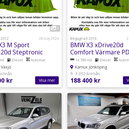
1
1
 2012
28 maj 2024
Begagnad 2016
2
3 M Sport
BMW X3 xDrive20d
e20d Steptronic
Comfort Värmare P
Bluetooth 190hk
mil
Diesel
Automat
14 789 mil
Diesel
Autom
Växjö
Kamux Jönköping
 kr/mån
fr. 3 052 kr/mån
00 kr
188 400 kr
Visa mer
V