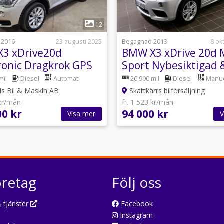
1
1
12
 2016
23 augusti 2025
Begagnad 2013
8 ok
3 xDrive20d
BMW X3 xDrive 20d 
ronic Dragkrok GPS
Sport Nybesiktigad 
stolar värmare
Servad
mil
Diesel
Automat
26 900 mil
Diesel
Manue
s Bil & Maskin AB
Skattkärrs bilförsäljning
 kr/mån
fr. 1 523 kr/mån
00 kr
94 000 kr
Visa mer
V
öretag
Följ oss
 tjänster
Facebook
Instagram