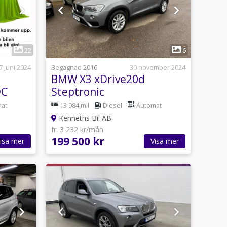
1
22
6
7 juni 2024
Begagnad 2016
30 november 2024
BMW X3 xDrive20d
DC
Steptronic
at
13 984 mil
Diesel
Automat
Kenneths Bil AB
fr. 3 232 kr/mån
199 500 kr
isa mer
Visa mer