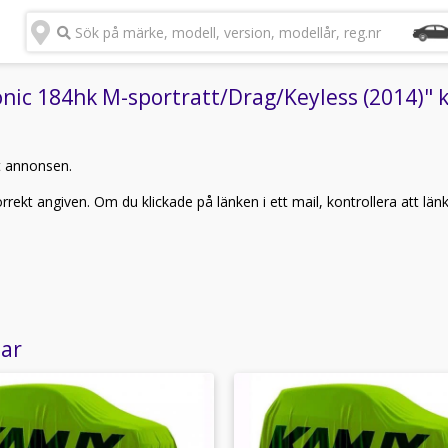
Sök på märke, modell, version, modellår, reg.nr
c 184hk M-sportratt/Drag/Keyless (2014)" ka
t annonsen.
rekt angiven. Om du klickade på länken i ett mail, kontrollera att län
lar