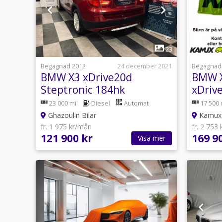
1
23
Begagnad 2012
24 december 2021
Begagnad
BMW X3 xDrive20d
BMW X
Steptronic 184hk
xDriv
Dragkrock/Motorvärmare/ELb
184hk
23 000 mil
Diesel
Automat
17 500 
Ghazoulin Bilar
Kamux 
fr. 1 975 kr/mån
fr. 2 753
121 900 kr
169 9
Visa mer