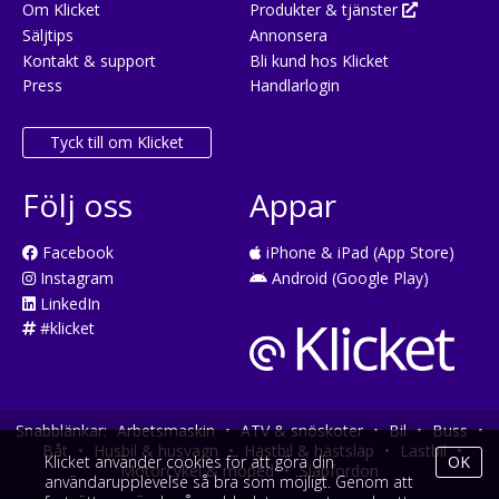
Om Klicket
Produkter & tjänster
Säljtips
Annonsera
Kontakt & support
Bli kund hos Klicket
Press
Handlarlogin
Tyck till om Klicket
Följ oss
Appar
Facebook
iPhone & iPad (App Store)
Instagram
Android (Google Play)
LinkedIn
#klicket
Snabblänkar:
Arbetsmaskin
•
ATV & snöskoter
•
Bil
•
Buss
•
Båt
•
Husbil & husvagn
•
Hästbil & hästsläp
•
Lastbil
•
Klicket använder cookies för att göra din
OK
Motorcykel & moped
•
Släpfordon
användarupplevelse så bra som möjligt. Genom att