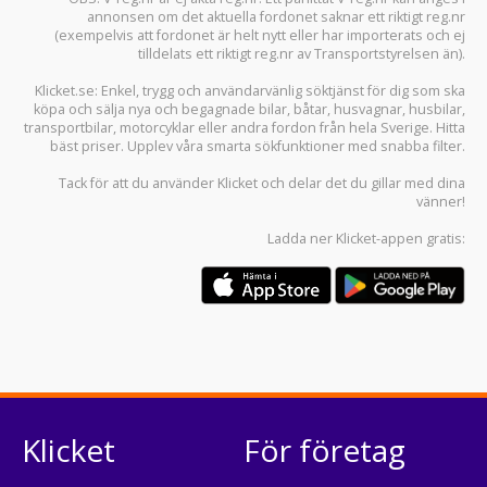
annonsen om det aktuella fordonet saknar ett riktigt reg.nr
(exempelvis att fordonet är helt nytt eller har importerats och ej
tilldelats ett riktigt reg.nr av Transportstyrelsen än).
Klicket.se
: Enkel, trygg och användarvänlig söktjänst för dig som ska
köpa och sälja
nya och begagnade bilar
,
båtar
,
husvagnar
,
husbilar
,
transportbilar
,
motorcyklar
eller andra fordon från hela Sverige. Hitta
bäst priser. Upplev våra smarta sökfunktioner med snabba filter.
Tack för att du använder
Klicket
och delar det du gillar med dina
vänner!
Ladda ner
Klicket-appen
gratis:
Klicket
För företag