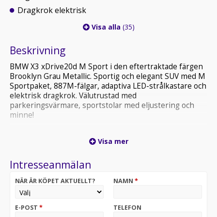
Dragkrok elektrisk
Visa alla
(35)
Beskrivning
BMW X3 xDrive20d M Sport i den eftertraktade färgen
Brooklyn Grau Metallic. Sportig och elegant SUV med M
Sportpaket, 887M-fälgar, adaptiva LED-strålkastare och
elektrisk dragkrok. Välutrustad med
parkeringsvärmare, sportstolar med eljustering och
minne!
*Exteriör & Färg*
Visa mer
Brooklyn Grau Metallic
Intresseanmälan
M Sportpaket
M Aerodynamik-paket
NÄR ÄR KÖPET AKTUELLT?
NAMN
*
BMW lättmetallfälgar Y-eker 887M
Högglans Shadow Line
M Shadow Line med utökad omfattning
E-POST
*
TELEFON
M taklist Shadow Line