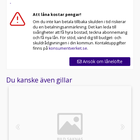
-
Parkeringsassistentsystem
Aktivt fotgängarskydd
Att låna kostar pengar!
Avstängningsbar passagerarairbag
Om du inte kan betala tillbaka skulden i tid riskerar
Varningstriangel och första hjälpen-kit
du en betalningsanmärkning. Det kan leda till
svårigheter att få hyra bostad, teckna abonnemang
*Trygghet & Övrigt*
och få nya lån. För stöd, vänd dig till budget- och
skuldrådgivningen i din kommun. Kontaktuppgifter
Stöldskyddsanläggning
finns på
konsumentverket.se
.
Hjulbultslås
Stöldsäkring
Ansök om lånelöfte
Karossytsskydd
Du kanske även gillar