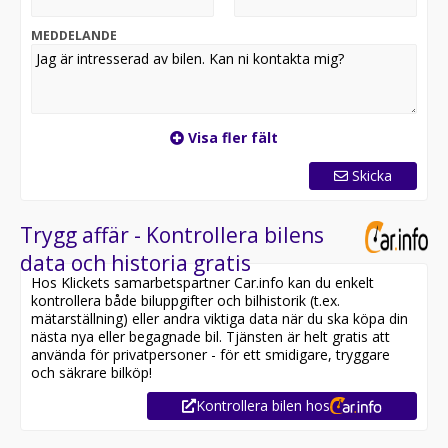
Adaptiva LED-strålkastare
Helljusassistent
MEDDELANDE
Akustik komfortglas
Elektriskt infällbar dragkrok
*Interiör & Komfort*
Visa fler fält
Sportstolar fram
Elektriskt justerbara framstolar med minne
Skicka
Elektrisk ryggstödsjustering för baksäte
Svankstöd för förare och passagerare
Stolsvärme fram
Trygg affär - Kontrollera bilens
Rattvärme
data och historia gratis
M läderratt
Hos Klickets samarbetspartner Car.info kan du enkelt
Klimatautomatik
kontrollera både biluppgifter och bilhistorik (t.ex.
Parkeringsvärmare
mätarställning) eller andra viktiga data när du ska köpa din
Omgivningsbelysning
nästa nya eller begagnade bil. Tjänsten är helt gratis att
Interiörlist Aluminium Rombicle med accentlist
använda för privatpersoner - för ett smidigare, tryggare
Velourmattor
och säkrare bilköp!
Antracit takhimmel
Kontrollera bilen hos
Förvaringspaket
Bagagenät