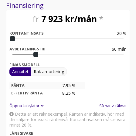
Automatiskt avbländbar innerbackspegel
Finansiering
Automatiskt avbländbara inner- och ytterbackspeglar
fr
7 923
kr/mån
*
*Motor & Drivlina*
xDrive fyrhjulsdrift
20
%
KONTANTINSATS
Automatisk växellåda med växlingspaddlar
Performance Control
60
mån
AVBETALNINGSTID
*Teknik & Multimedia*
FINANSMODELL
BMW Live Cockpit Professional
Annuitet
Rak amortering
BMW Display Key
Komforttelefoni med utökad smartphoneintegration
ConnectedDrive Services
7,95 %
RÄNTA
Connected Package Professional
8,25
%
EFFEKTIV RÄNTA
DAB-radio
HiFi-högtalarsystem
Öppna kalkylator
Så har vi räknat
Detta är ett räkneexempel. Räntan är indikativ, hör med
*Förarassistans & Säkerhet*
din säljare för exakt räntenivå. Kontantinsatsen måste vara
minst 20 %.
Driving Assistant
LÅNEGIVARE
Active Guard