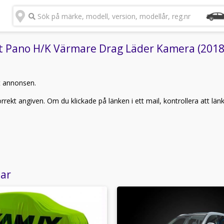
Sök på märke, modell, version, modellår, reg.nr
Pano H/K Värmare Drag Läder Kamera (2018)"
t annonsen.
rekt angiven. Om du klickade på länken i ett mail, kontrollera att län
lar