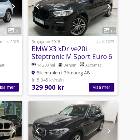
1
20
18
 mars 2025
Begagnad 2018
4 juli 2025
BMW X3 xDrive20i
Steptronic M Sport Euro 6
at
14 200 mil
Bensin
Automat
Bilcentralen i Göteborg AB
fr. 5 345 kr/mån
329 900 kr
isa mer
Visa mer