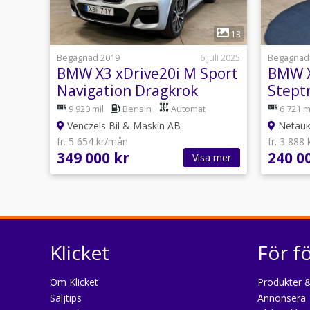
1
13
Begagnad 2019
6 juli 2025
Begagnad
BMW X3 xDrive20i M Sport
BMW X
Navigation Dragkrok
Stept
9 920 mil
Bensin
Automat
6 721 m
Venczels Bil & Maskin AB
Netaukt
fr. 5 654 kr/mån
fr. 3 888
349 000 kr
240 0
Visa mer
Klicket
För f
Om Klicket
Produkter &
Säljtips
Annonsera