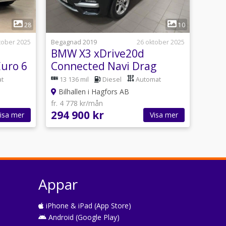
1
28
10
tober 2025
Begagnad 2019
26 oktober 2025
BMW X3 xDrive20d
Euro 6
Connected Navi Drag
t
13 136 mil
Diesel
Automat
Bilhallen i Hagfors AB
fr. 4 778 kr/mån
294 900 kr
isa mer
Visa mer
Appar
iPhone & iPad (App Store)
Android (Google Play)