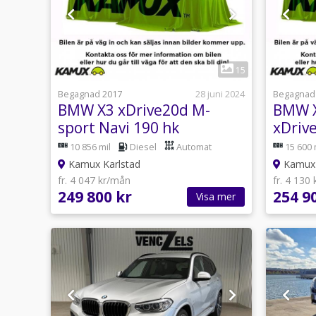
1
15
Begagnad 2017
28 juni 2024
Begagnad
BMW X3 xDrive20d M-
BMW X
sport Navi 190 hk
xDriv
Navi 
10 856 mil
Diesel
Automat
15 600 
190hk
Kamux Karlstad
Kamux 
fr. 4 047 kr/mån
fr. 4 130
249 800 kr
254 9
Visa mer