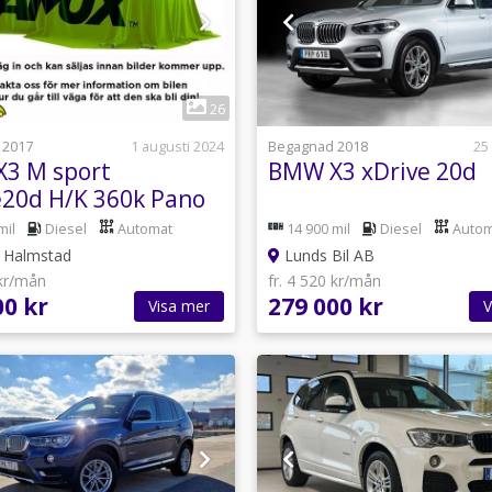
1
1
26
 2017
1 augusti 2024
Begagnad 2018
25
3 M sport
BMW X3 xDrive 20d
e20d H/K 360k Pano
Rattvärme Drag
mil
Diesel
Automat
14 900 mil
Diesel
Autom
Halmstad
Lunds Bil AB
 kr/mån
fr. 4 520 kr/mån
00 kr
279 000 kr
Visa mer
V