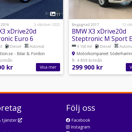
1
1
11
 2016
5 oktober 2025
Begagnad 2017
12 ok
3 xDrive20d
BMW X3 xDrive20d
ronic Euro 6
Steptronic M Sport 
il
Diesel
Automat
9 100 mil
Diesel
Automa
ion.se - Bilar & Fordon
Motorkompaniet Söderhamn
 kr/mån
fr. 4 859 kr/mån
00 kr
299 900 kr
Visa mer
V
öretag
Följ oss
 tjänster
Facebook
Instagram