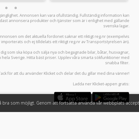
llgänglighet. Annonsen kan vara ofullständig. Fullständig information kan
 endast annonsera produkter och tjänster som är i enlighet med gällande
svenska lagar.
i annonsen om det aktuella fordonet saknar ett riktigt reg.nr (exempelvis
r importerats och ej tilldelats ett riktigt reg.nr av Transportstyrelsen än).
r dig som ska köpa och sälja
nya och begagnade bilar
,
båtar
,
husvagnar
,
n hela Sverige. Hitta bäst priser. Upplev våra smarta sökfunktioner med
snabba filter.
Tack för att du använder
Klicket
och delar det du gillar med dina vänner!
Ladda ner
Klicket-appen
gratis:
så bra som möjligt. Genom att fortsätta använda vår webbplats accept