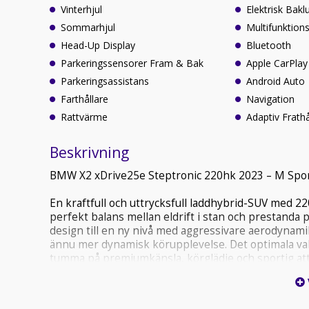
Vinterhjul
Elektrisk Bakl
Sommarhjul
Multifunktions
Head-Up Display
Bluetooth
Parkeringssensorer Fram & Bak
Apple CarPlay
Parkeringsassistans
Android Auto
Farthållare
Navigation
Rattvärme
Adaptiv Frathå
Beskrivning
BMW X2 xDrive25e Steptronic 220hk 2023 – M Spo
En kraftfull och uttrycksfull laddhybrid-SUV med 22
perfekt balans mellan eldrift i stan och prestanda 
design till en ny nivå med aggressivare aerodynamik,
ännu mer dynamisk körupplevelse. Det optimala valet
tumma på premiumkänsla, körglädje och sportig att
* Skatt 360:-/år