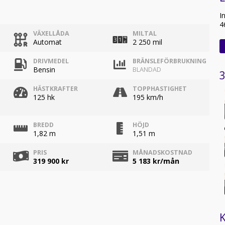
I
4
VÄXELLÅDA
MILTAL
Automat
2 250 mil
DRIVMEDEL
BRÄNSLEFÖRBRUKNING
Bensin
BLANDAD
3
HÄSTKRAFTER
TOPPHASTIGHET
125 hk
195 km/h
BREDD
HÖJD
1,82 m
1,51 m
PRIS
MÅNADSKOSTNAD
319 900 kr
5 183
kr/mån
K