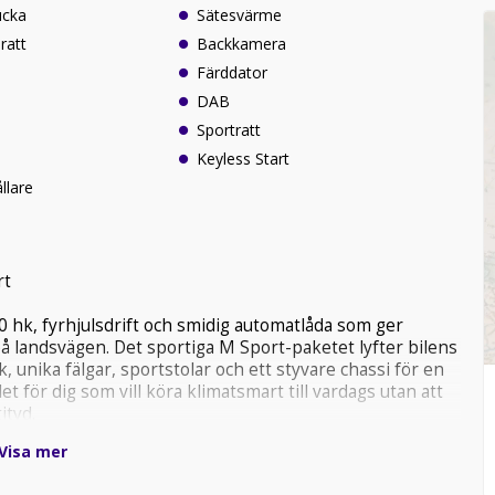
ucka
Sätesvärme
ratt
Backkamera
Färddator
DAB
Sportratt
Keyless Start
llare
rt
0 hk, fyrhjulsdrift och smidig automatlåda som ger
på landsvägen. Det sportiga M Sport-paketet lyfter bilens
 unika fälgar, sportstolar och ett styvare chassi för en
 för dig som vill köra klimatsmart till vardags utan att
ityd.
Visa mer