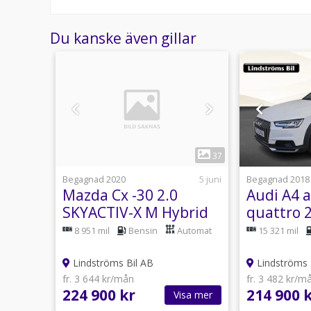
Du kanske även gillar
1
2
37
31 juli
Begagnad 2020
5 juni
Begagnad 2018
0E
Mazda Cx -30 2.0
Audi A4 a
PORT
SKYACTIV-X M Hybrid
quattro 2
Automatisk, 180hk
Tronic, 1
8 951 mil
Bensin
Automat
15 321 mil
Vinterhju
Lindströms Bil AB
Lindströms 
fr. 3 644 kr/mån
fr. 3 482 kr/m
224 900 kr
214 900 
sa mer
Visa mer