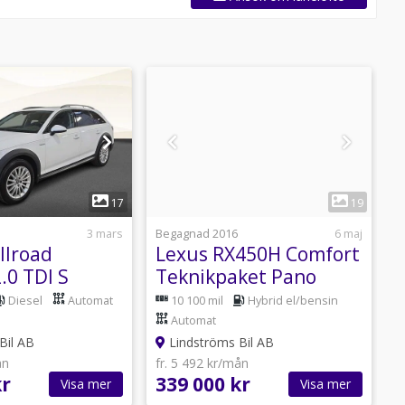
1
1
17
19
3 mars
Begagnad 2016
6 maj
B
llroad
Lexus RX450H Comfort
.0 TDI S
Teknikpaket Pano
90hk Krok
Vhjul
Diesel
Automat
10 100 mil
Hybrid el/bensin
l
Automat
Bil AB
Lindströms Bil AB
ån
fr. 5 492 kr/mån
f
kr
339 000 kr
4
Visa mer
Visa mer