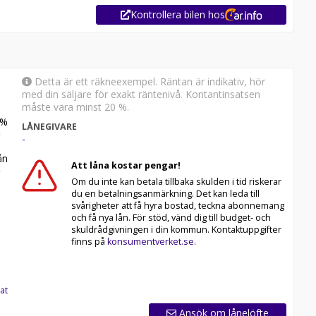
Kontrollera bilen hos
Detta är ett räkneexempel. Räntan är indikativ, hör
med din säljare för exakt räntenivå. Kontantinsatsen
måste vara minst 20 %.
%
LÅNEGIVARE
-
n
Att låna kostar pengar!
Om du inte kan betala tillbaka skulden i tid riskerar
du en betalningsanmärkning. Det kan leda till
svårigheter att få hyra bostad, teckna abonnemang
och få nya lån. För stöd, vänd dig till budget- och
skuldrådgivningen i din kommun. Kontaktuppgifter
finns på
konsumentverket.se
.
at
Ansök om lånelöfte