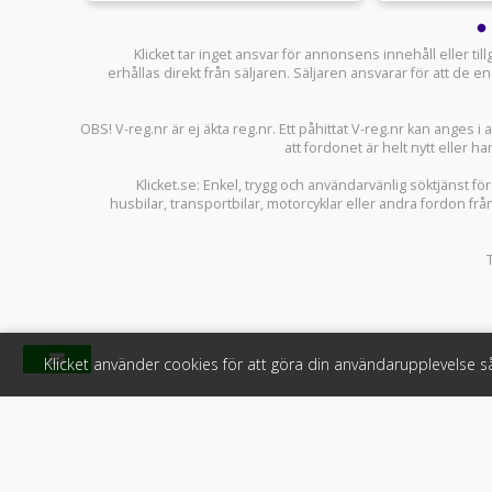
Klicket tar inget ansvar för annonsens innehåll eller ti
erhållas direkt från säljaren. Säljaren ansvarar för att de
OBS! V-reg.nr är ej äkta reg.nr. Ett påhittat V-reg.nr kan anges 
att fordonet är helt nytt eller ha
Klicket.se
: Enkel, trygg och användarvänlig söktjänst fö
husbilar
,
transportbilar
,
motorcyklar
eller andra fordon frå
Klicket använder cookies för att göra din användarupplevelse 