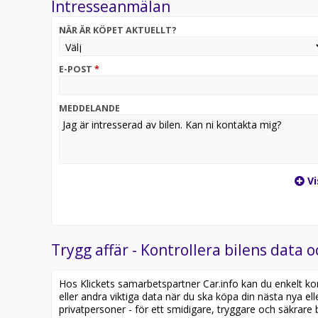
Intresseanmälan
* Besiktigas senast 2027-04-30
NÄR ÄR KÖPET AKTUELLT?
* Senast servad Juli 2025
* KörTrygg garanti ingår 6 månader
E-POST
*
Varmt Välkomna till Lindströms Bil AB.
MEDDELANDE
Vi
Trygg affär - Kontrollera bilens data o
Hos Klickets samarbetspartner Car.info kan du enkelt kontr
eller andra viktiga data när du ska köpa din nästa nya ell
privatpersoner - för ett smidigare, tryggare och säkrare b