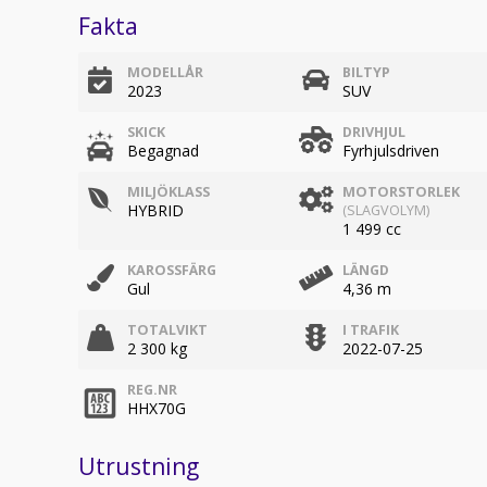
Fakta
MODELLÅR
BILTYP
2023
SUV
SKICK
DRIVHJUL
Begagnad
Fyrhjulsdriven
MILJÖKLASS
MOTORSTORLEK
HYBRID
(SLAGVOLYM)
1 499 cc
KAROSSFÄRG
LÄNGD
Gul
4,36 m
TOTALVIKT
I TRAFIK
2 300 kg
2022-07-25
REG.NR
HHX70G
Utrustning