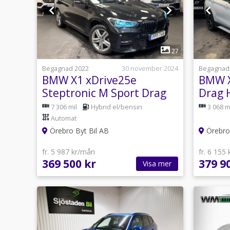
1
27
Begagnad 2022
30 november 2024
Begagnad
BMW X1 xDrive25e
BMW X
Steptronic M Sport Drag
Drag 
Gps HUD SE SPEC 220hk
Keyle
7 306 mil
Hybrid el/bensin
3 068 m
Automat
Örebro Byt Bil AB
Örebro 
fr. 5 987 kr/mån
fr. 6 155
369 500 kr
379 9
Visa mer