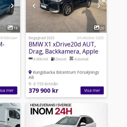
1
18
20
16 februari
Begagnad 2023
24 oktober 2025
M-
BMW X1 xDrive20d AUT,
Drag, Backkamera, Apple
 Akti
Craplay,NAV
6 600 mil
Diesel
Automat
Kungsbacka Bilcentrum Försäljnings
AB
fr. 6 155 kr/mån
379 900 kr
isa mer
Visa mer