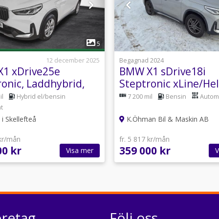
1
1
5
12 december 2025
Begagnad 2024
1 xDrive25e
BMW X1 sDrive18i
ronic, Laddhybrid,
Steptronic xLine/He
v-däck
il
Hybrid el/bensin
7 200 mil
Bensin
Autom
t
i Skellefteå
K.Öhman Bil & Maskin AB
 kr/mån
fr. 5 817 kr/mån
00 kr
359 000 kr
Visa mer
V
öretag
Följ oss