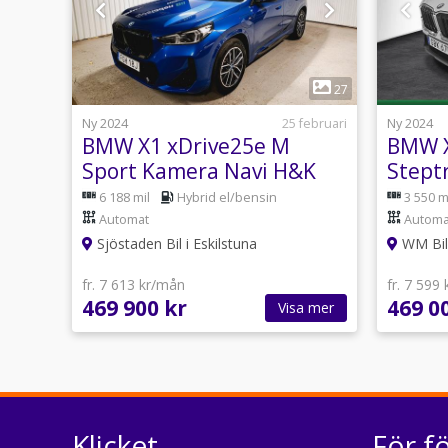
1
27
Ny 2024
25 februari
Ny 2024
BMW X1 xDrive25e M
BMW X
Sport Kamera Navi H&K
Stept
drag, 
6 188 mil
Hybrid el/bensin
3 550 m
Automat
Automa
Sjöstaden Bil i Eskilstuna
WM Bil 
fr. 7 613 kr/mån
fr. 7 599
469 900 kr
469 0
Visa mer
Klicket
För f