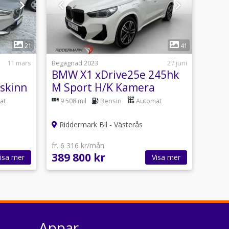
1
21
41
11 mars
Begagnad 2023
27 juni
BMW X1 xDrive25e 245hk
lskinn
M Sport H/K Kamera
CarPlay Drag MOMS
at
9 508 mil
Bensin
Automat
Riddermark Bil - Västerås
fr. 6 316 kr/mån
389 800 kr
isa mer
Visa mer
Appar