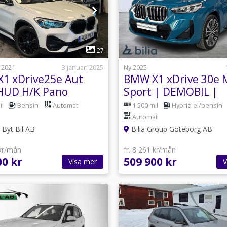
1
1
27
 2021
3 januari 2025
Ny 2025
1 xDrive25e Aut
BMW X1 xDrive 30e 
HUD H/K Pano
Sport | DEMOBIL |
ss Gps SE SPEC
Backkamera | Drag |
il
Bensin
Automat
1 500 mil
Hybrid el/bensin
Automat
Byt Bil AB
Bilia Group Göteborg AB
 kr/mån
fr. 8 261 kr/mån
00 kr
509 900 kr
Visa mer
V