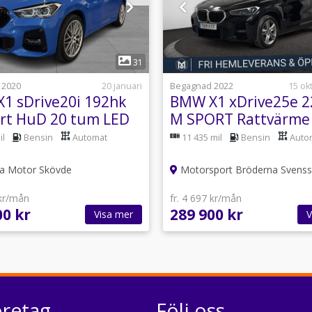
1
1
31
 2020
20 januari
Begagnad 2022
15 ok
1 sDrive20i 192hk
BMW X1 xDrive25e 2
rt HuD 20 tum LED
M SPORT Rattvärme
era Navi
up Navi-Pro
il
Bensin
Automat
11 435 mil
Bensin
Auto
a Motor Skövde
Motorsport Bröderna Svens
 kr/mån
fr. 4 697 kr/mån
00 kr
289 900 kr
Visa mer
V
öretag
Följ oss