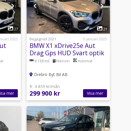
1
27
21
anuari 2025
Begagnad 2021
5 januari 2025
ut
BMW X1 xDrive25e Aut
Drag Gps HUD Svart optik
220hk
at
8 138 mil
Bensin
Automat
Örebro Byt Bil AB
fr. 4 859 kr/mån
299 900 kr
isa mer
Visa mer