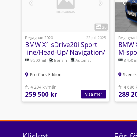
1
20
Begagnad 2020
23 juli 2025
Begagnad
BMW X1 sDrive20i Sport
BMW X
line/Head-Up/ Navigation/
M-spo
B-kam
9 500 mil
Bensin
Automat
8 450 m
Pro Cars Edition
Svensk
fr. 4 204 kr/mån
fr. 4 686
259 500 kr
289 2
Visa mer
Klicket
För f