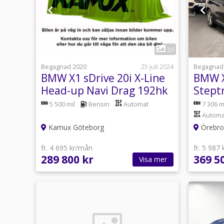
1
20
Begagnad 2020
25 juli 2024
Begagnad
BMW X1 sDrive 20i X-Line
BMW X
Head-up Navi Drag 192hk
Stept
Gps H
5 500 mil
Bensin
Automat
7 306 m
Automa
Kamux Göteborg
Örebro 
fr. 4 695 kr/mån
fr. 5 987
289 800 kr
369 5
Visa mer