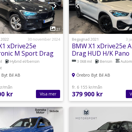
1
1
27
 2022
30 november 2024
Begagnad 2021
3 j
1 xDrive25e
BMW X1 xDrive25e A
ronic M Sport Drag
Drag HUD H/K Pano
UD SE SPEC 220hk
Keyless Gps SE SPEC
il
Hybrid el/bensin
3 068 mil
Bensin
Autom
t
Byt Bil AB
Örebro Byt Bil AB
 kr/mån
fr. 6 155 kr/mån
00 kr
379 900 kr
Visa mer
V