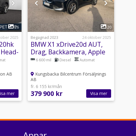
1
26
20
tober 2025
Begagnad 2023
24 oktober 2025
20hk
BMW X1 xDrive20d AUT,
 Head-
Drag, Backkamera, Apple
Craplay,NAV
mat
6 600 mil
Diesel
Automat
son AB
Kungsbacka Bilcentrum Försäljnings
AB
fr. 6 155 kr/mån
379 900 kr
isa mer
Visa mer
Appar