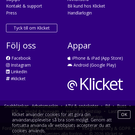
Kontakt & support
Bli kund hos Klicket
Press
Handlarlogin
Tyck till om Klicket
Följ oss
Appar
Facebook
iPhone & iPad (App Store)
Instagram
Android (Google Play)
LinkedIn
#klicket
Snabblänkar:
Arbetsmaskin
•
ATV & snöskoter
•
Bil
•
Buss
•
Båt
•
Husbil & husvagn
•
Hästbil & hästsläp
•
Lastbil
•
Klicket använder cookies för att göra din
OK
Motorcykel & moped
•
Släpfordon
användarupplevelse så bra som möjligt. Genom att
fortsätta använda vår webbplats accepterar du att
Fordonsköp online
•
Användarvillkor
•
Integritetspolicy & GDPR
•
cookies används.
Söktjänsten för Sveriges alla fordon
•
© 2026 Klicket.se