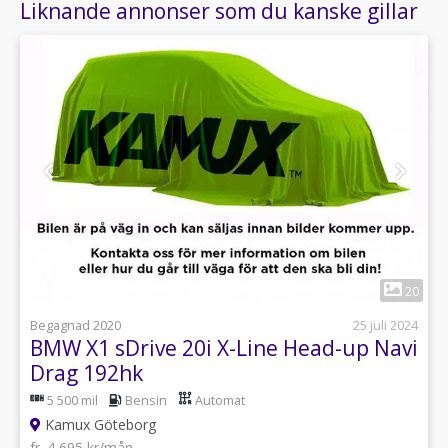
Liknande annonser som du kanske gillar
1
20
Begagnad 2020
25 juli 2024
BMW X1 sDrive 20i X-Line Head-up Navi
Drag 192hk
5 500 mil
Bensin
Automat
Kamux Göteborg
fr. 4 695 kr/mån