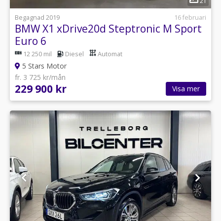
21
Begagnad 2019
16 februari
BMW X1 xDrive20d Steptronic M Sport
Euro 6
12 250 mil
Diesel
Automat
5 Stars Motor
fr. 3 725 kr/mån
229 900 kr
Visa mer