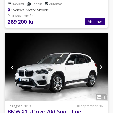
8 450 mil
Bensin
Automat
Svenska Motor Skövde
fr. 4 686 kr/mån
289 200 kr
Visa mer
1
18
Begagnad 2019
18 september 2025
BMW X1 xDrive 20d Sport line