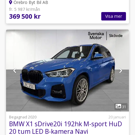
Örebro Byt Bil AB
fr. 5 987 kr/mån
369 500 kr
Visa mer
1
31
Begagnad 2020
20 januari
BMW X1 sDrive20i 192hk M-sport HuD
20 tum LED B-kamera Navi