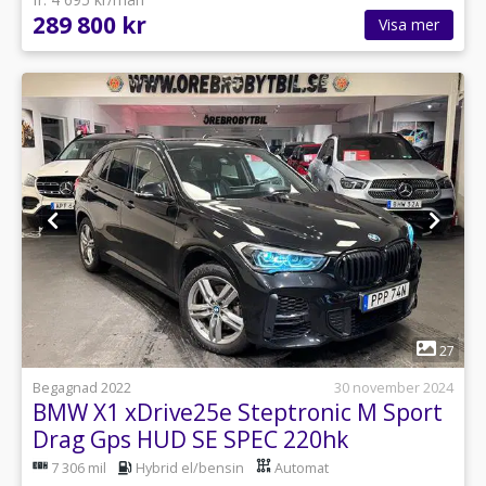
289 800 kr
Visa mer
1
27
Begagnad 2022
30 november 2024
BMW X1 xDrive25e Steptronic M Sport
Drag Gps HUD SE SPEC 220hk
7 306 mil
Hybrid el/bensin
Automat