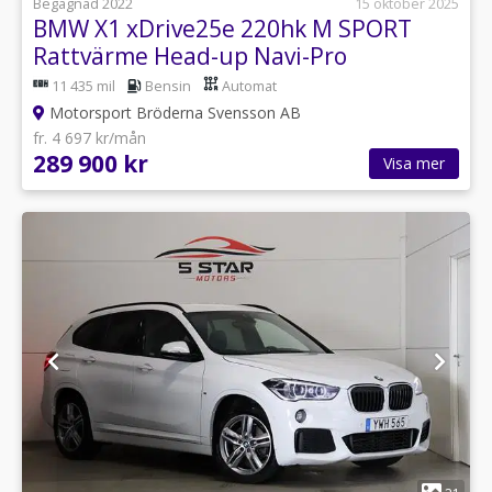
Begagnad 2022
15 oktober 2025
BMW X1 xDrive25e 220hk M SPORT
Rattvärme Head-up Navi-Pro
11 435 mil
Bensin
Automat
Motorsport Bröderna Svensson AB
fr. 4 697 kr/mån
289 900 kr
Visa mer
1