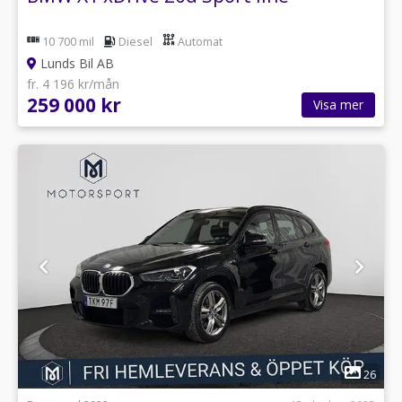
10 700 mil
Diesel
Automat
Lunds Bil AB
fr. 4 196 kr/mån
259 000 kr
Visa mer
1
26