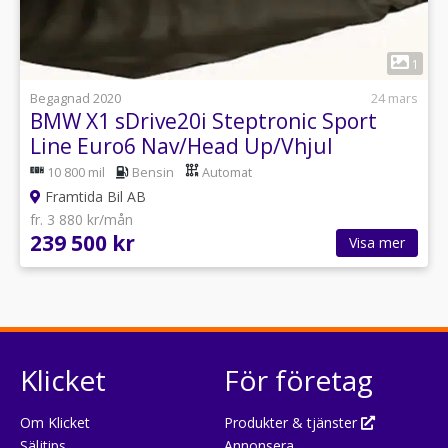
1
Begagnad 2020
24 mars
BMW X1 sDrive20i Steptronic Sport
Line Euro6 Nav/Head Up/Vhjul
10 800 mil
Bensin
Automat
Framtida Bil AB
fr. 3 880 kr/mån
239 500 kr
Visa mer
Klicket
För företag
Om Klicket
Produkter & tjänster
Säljtips
Annonsera