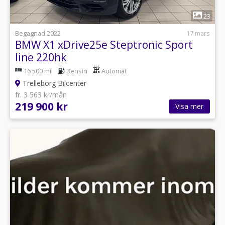
1
23
Begagnad 2022
17 mars
BMW X1 xDrive25e Steptronic Sport
line 220hk
16 500 mil
Bensin
Automat
Trelleborg Bilcenter
fr. 3 563 kr/mån
219 900 kr
Visa mer