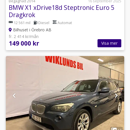
Begagnad 2014
16 september 2025
BMW X1 xDrive18d Steptronic Euro 5
Dragkrok
12 561 mil
Diesel
Automat
Bilhuset i Örebro AB
fr. 2 414 kr/mån
149 000 kr
Visa mer
1