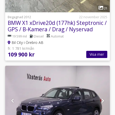
1
21
Begagnad 2012
22 november 2025
BMW X1 xDrive20d (177hk) Steptronic /
GPS / B-Kamera / Drag / Nyservad
19 599 mil
Diesel
Automat
Bil City i Örebro AB
fr. 1 781 kr/mån
109 900 kr
Visa mer