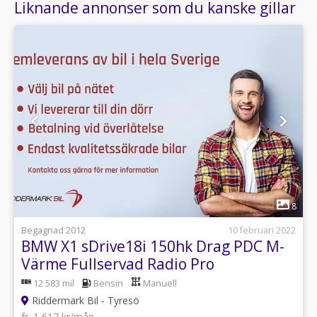
Liknande annonser som du kanske gillar
1
8
Begagnad 2012
10 februari 2022
BMW X1 sDrive18i 150hk Drag PDC M-
Värme Fullservad Radio Pro
12 583 mil
Bensin
Manuell
Riddermark Bil - Tyresö
fr. 1 617 kr/mån