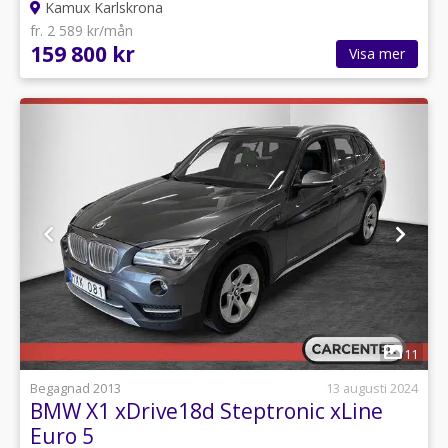
Kamux Karlskrona
fr. 2 589 kr/mån
159 800 kr
Visa mer
1
11
Begagnad 2013
13 augusti 2024
BMW X1 xDrive18d Steptronic xLine
Euro 5