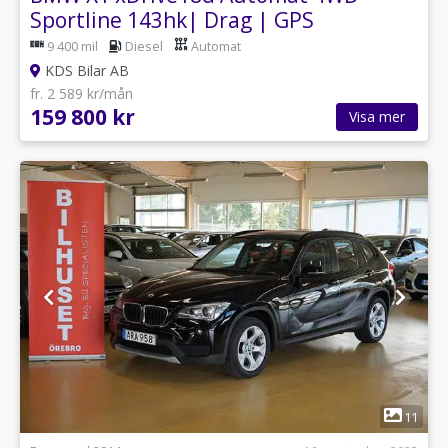
Sportline 143hk| Drag | GPS
9 400 mil
Diesel
Automat
KDS Bilar AB
fr. 2 589 kr/mån
159 800 kr
Visa mer
1
11