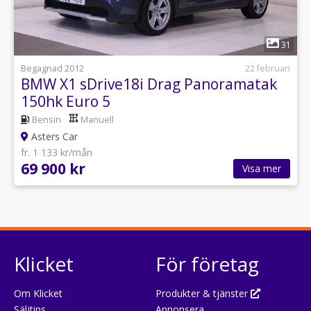
1
31
Begagnad 2012
22 februari
BMW X1 sDrive18i Drag Panoramatak
150hk Euro 5
Bensin
Manuell
Asters Car
fr. 1 133 kr/mån
69 900 kr
Visa mer
Klicket
För företag
Om Klicket
Produkter & tjänster
Säljtips
Annonsera