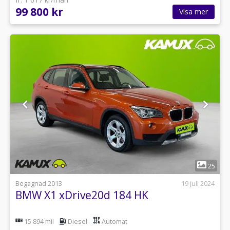
99 800 kr
Visa mer
1
25
Begagnad 2013
19 juli 2024
BMW X1 xDrive20d 184 HK
15 894 mil
Diesel
Automat