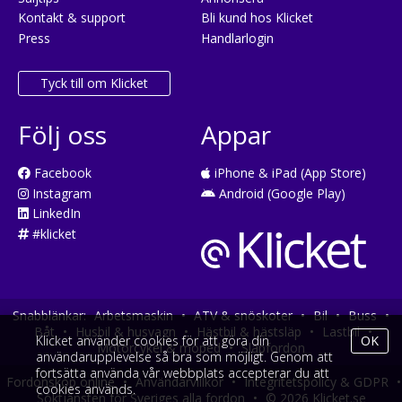
Kontakt & support
Bli kund hos Klicket
Press
Handlarlogin
Tyck till om Klicket
Följ oss
Appar
Facebook
iPhone & iPad (App Store)
Instagram
Android (Google Play)
LinkedIn
#klicket
Snabblänkar:
Arbetsmaskin
•
ATV & snöskoter
•
Bil
•
Buss
•
Båt
•
Husbil & husvagn
•
Hästbil & hästsläp
•
Lastbil
•
Klicket använder cookies för att göra din
OK
Motorcykel & moped
•
Släpfordon
användarupplevelse så bra som möjligt. Genom att
fortsätta använda vår webbplats accepterar du att
Fordonsköp online
•
Användarvillkor
•
Integritetspolicy & GDPR
•
cookies används.
Söktjänsten för Sveriges alla fordon
•
© 2026 Klicket.se