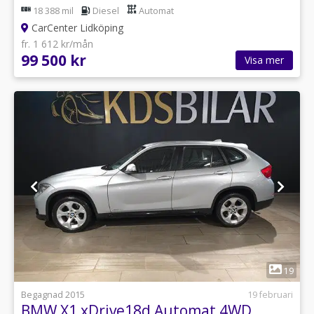
18 388 mil
Diesel
Automat
CarCenter Lidköping
fr. 1 612 kr/mån
99 500 kr
Visa mer
1
19
Begagnad 2015
19 februari
BMW X1 xDrive18d Automat 4WD