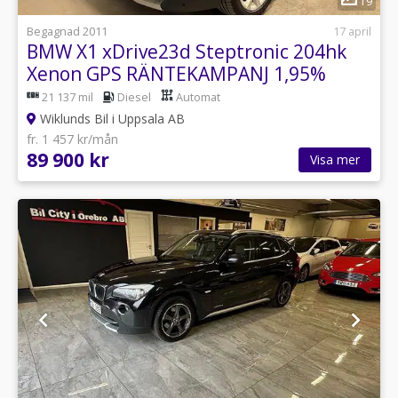
19
Begagnad 2011
17 april
BMW X1 xDrive23d Steptronic 204hk
Xenon GPS RÄNTEKAMPANJ 1,95%
21 137 mil
Diesel
Automat
Wiklunds Bil i Uppsala AB
fr. 1 457 kr/mån
89 900 kr
Visa mer