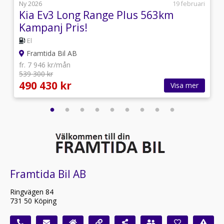
s
Ny 2026
19 februari
Kia Ev3 Long Range Plus 563km
Kampanj Pris!
El
Framtida Bil AB
fr. 7 946 kr/mån
539 300 kr
490 430 kr
Visa mer
Framtida Bil AB
Ringvägen 84
731 50 Köping