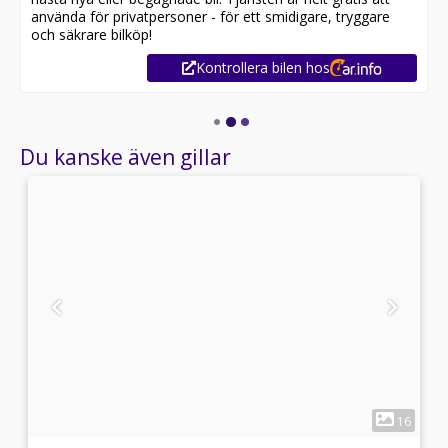
använda för privatpersoner - för ett smidigare, tryggare
och säkrare bilköp!
Kontrollera bilen hos
Du kanske även gillar
1
1
16