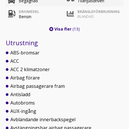
Begagnad
Tvåhjulsdriven
DRIVMEDEL
BRÄNSLEFÖRBRUKNING
Bensin
BLANDAD
Visa fler
(13)
Utrustning
ABS-bromsar
ACC
ACC 2 klimatzoner
Airbag förare
Airbag passagerare fram
Antisladd
Autobroms
AUX-ingång
Avbländande innerbackspegel
Avstängningsbar airbag passagerare