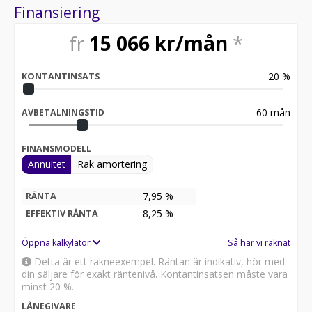
info är ni varmt välkomna att kontakta oss på 3ndcars!
Finansiering
fr
15 066
kr/mån
*
20
%
KONTANTINSATS
60
mån
AVBETALNINGSTID
FINANSMODELL
Annuitet
Rak amortering
7,95 %
RÄNTA
8,25
%
EFFEKTIV RÄNTA
Öppna kalkylator
Så har vi räknat
Detta är ett räkneexempel. Räntan är indikativ, hör med
din säljare för exakt räntenivå. Kontantinsatsen måste vara
minst 20 %.
LÅNEGIVARE