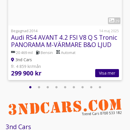
1
6
29
i
Begagnad 2014
14 maj 2025
Audi RS4 AVANT 4.2 FSI V8 Q S Tronic
PANORAMA M-VÄRMARE B&O LJUD
20 469 mil
Bensin
Automat
3nd Cars
fr. 4 859 kr/mån
299 900 kr
Visa mer
3nd Cars