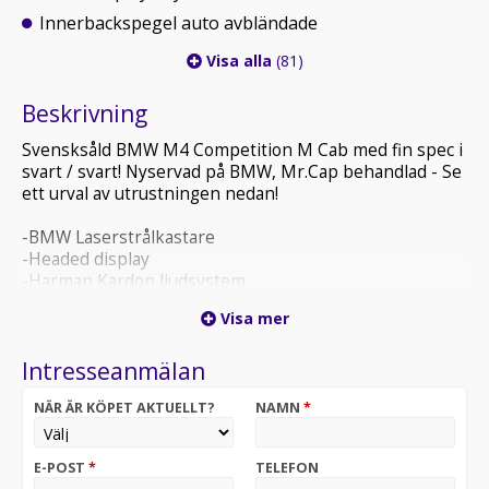
Innerbackspegel auto avbländade
Visa alla
(81)
Beskrivning
Svensksåld BMW M4 Competition M Cab med fin spec i
svart / svart! Nyservad på BMW, Mr.Cap behandlad - Se
ett urval av utrustningen nedan!
-BMW Laserstrålkastare
-Headed display
-Harman Kardon ljudsystem
-M Drive Professional
Visa mer
-M Drive Professional
-M sport differential
Intresseanmälan
-M Sport säten
-BMW Live Cockpit Professional
NÄR ÄR KÖPET AKTUELLT?
NAMN
*
-Rattvärme
-Adaptivt M-chassi
-Komfortåtkomst
E-POST
*
TELEFON
-BMW Display Key