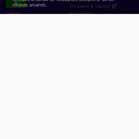
cookies används.
Om Klicket
Produkter & tjänster
Säljtips
Annonsera
Kontakt & support
Bli kund hos Klicket
Press
Handlarlogin
Tyck till om Klicket
Följ oss
Appar
Facebook
iPhone & iPad (App Store)
Instagram
Android (Google Play)
LinkedIn
#klicket
Snabblänkar:
Arbetsmaskin
•
ATV & snöskoter
•
Bil
•
Buss
•
Båt
•
Husbil & husvagn
•
Hästbil & hästsläp
•
Lastbil
•
Motorcykel & moped
•
Släpfordon