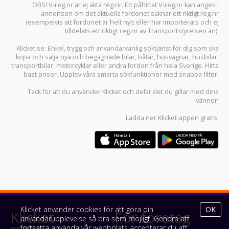
OBS! V-reg.nr är ej äkta reg.nr. Ett påhittat V-reg.nr kan anges i
annonsen om det aktuella fordonet saknar ett riktigt reg.nr
(exempelvis att fordonet är helt nytt eller har importerats och ej
tilldelats ett riktigt reg.nr av Transportstyrelsen än).
Klicket.se
: Enkel, trygg och användarvänlig söktjänst för dig som ska
köpa och sälja
nya och begagnade bilar
,
båtar
,
husvagnar
,
husbilar
,
transportbilar
,
motorcyklar
eller andra fordon från hela Sverige. Hitta
bäst priser. Upplev våra smarta sökfunktioner med snabba filter.
Tack för att du använder
Klicket
och delar det du gillar med dina
vänner!
Ladda ner
Klicket-appen
gratis:
Klicket använder cookies för att göra din
OK
Klicket
För företag
användarupplevelse så bra som möjligt. Genom att
fortsätta använda vår webbplats accepterar du att