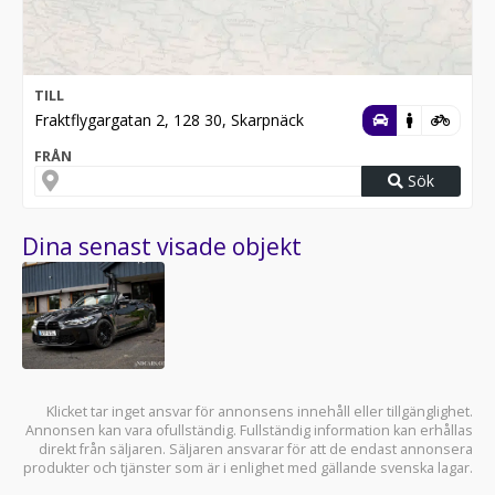
TILL
Fraktflygargatan 2, 128 30, Skarpnäck
FRÅN
Sök
Dina senast visade objekt
Klicket tar inget ansvar för annonsens innehåll eller tillgänglighet.
Annonsen kan vara ofullständig. Fullständig information kan erhållas
direkt från säljaren. Säljaren ansvarar för att de endast annonsera
produkter och tjänster som är i enlighet med gällande svenska lagar.