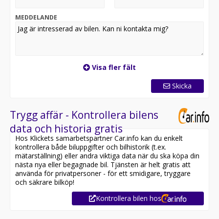
-BMW INDIVIDUAL LAMPOR SHADOW LINE
-Innerbackspegel auto avbländade
MEDDELANDE
-Stolsjustering elektrisk med memory
-Svankstöd förare frams.passagerare
-Förvaringspaket
-Sätesvärme (fram)
-Kolfiberlister invändigt
Visa fler fält
-Nackvärmare
-Förarassistanssystem Professional
Skicka
-BMW Laserlicht
-Helläder
-Ett urval av den fina utrustningen ni finner på denna
Trygg affär - Kontrollera bilens
bil, En månads gratis prova på försäkring ingår,
data och historia gratis
Vänligen se hela annonsen för mer information eller
Hos Klickets samarbetspartner Car.info kan du enkelt
ring / maila oss nu!
kontrollera både biluppgifter och bilhistorik (t.ex.
mätarställning) eller andra viktiga data när du ska köpa din
Vi köper eller tar givetvis din nuvarande bil i byte.
nästa nya eller begagnade bil. Tjänsten är helt gratis att
använda för privatpersoner - för ett smidigare, tryggare
Ring alltid oss på 0700 533 182 innan ni kommer på
och säkrare bilköp!
besök för att säkerhetsställa bästa möjliga service. Vi
Kontrollera bilen hos
tar inbyten. Bilen kan levereras med 12-24 månaders
garanti. Finansiering ordnas via Nordea Finans, för mer