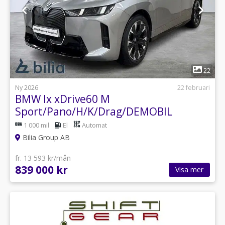
1
22
Ny 2026
22 februari
BMW Ix xDrive60 M
Sport/Pano/H/K/Drag/DEMOBIL
1 000 mil
El
Automat
Bilia Group AB
fr. 13 593 kr/mån
839 000 kr
Visa mer