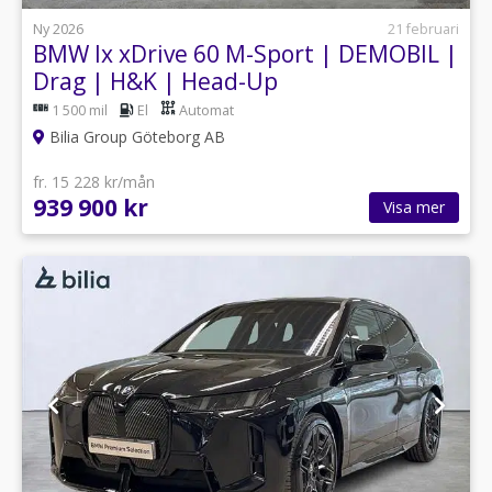
Ny 2026
21 februari
BMW Ix xDrive 60 M-Sport | DEMOBIL |
Drag | H&K | Head-Up
1 500 mil
El
Automat
Bilia Group Göteborg AB
fr. 15 228 kr/mån
939 900 kr
Visa mer