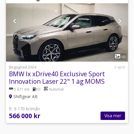
1
10
Begagnad 2024
3 april
BMW Ix xDrive40 Exclusive Sport
Innovation Laser 22" 1 äg MOMS
5 671 mil
El
Automat
Shiftgear AB
fr. 9 170 kr/mån
566 000 kr
Visa mer