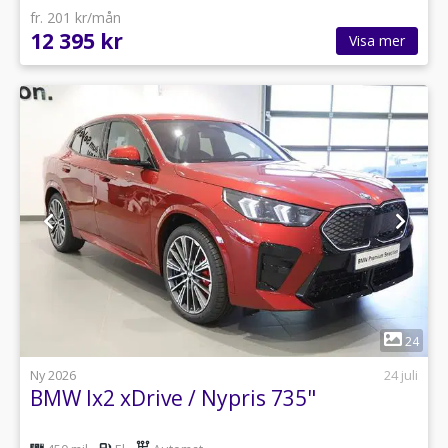
fr. 201 kr/mån
12 395 kr
Visa mer
1
24
Ny 2026
24 juli
BMW Ix2 xDrive / Nypris 735"