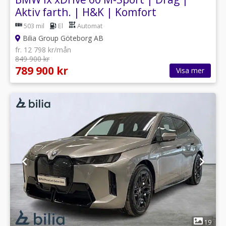
Aktiv farth. | H&K | Komfort
503 mil
El
Automat
Bilia Group Göteborg AB
fr. 12 798 kr/mån
849 900 kr
789 900 kr
Visa mer
1
19