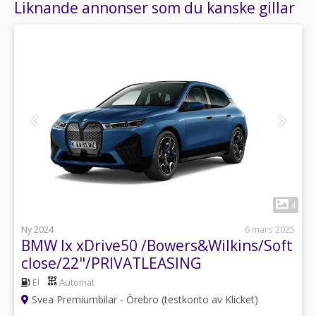
Liknande annonser som du kanske gillar
1
4
Ny 2024
6 mars 2025
BMW Ix xDrive50 /Bowers&Wilkins/Soft
close/22"/PRIVATLEASING
El
Automat
Svea Premiumbilar - Örebro (testkonto av Klicket)