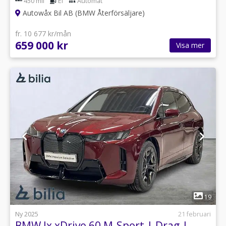
450 mil
El
Automat
Autowåx Bil AB (BMW Återförsäljare)
fr. 10 677 kr/mån
659 000 kr
Visa mer
1
19
Ny 2025
21 februari
BMW Ix xDrive 60 M-Sport | Drag |