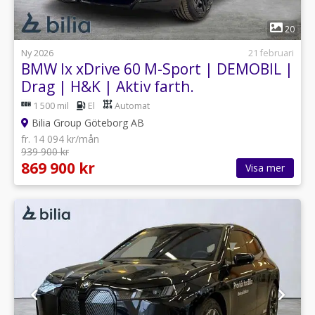
1
20
Ny 2026
21 februari
BMW Ix xDrive 60 M-Sport | DEMOBIL |
Drag | H&K | Aktiv farth.
1 500 mil
El
Automat
Bilia Group Göteborg AB
fr. 14 094 kr/mån
939 900 kr
869 900 kr
Visa mer