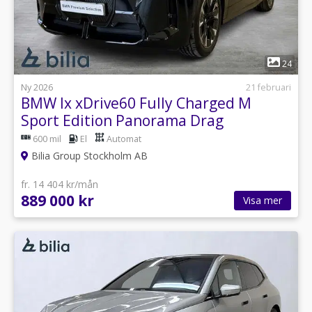
1
24
Ny 2026
21 februari
BMW Ix xDrive60 Fully Charged M
Sport Edition Panorama Drag
600 mil
El
Automat
Bilia Group Stockholm AB
fr. 14 404 kr/mån
889 000 kr
Visa mer