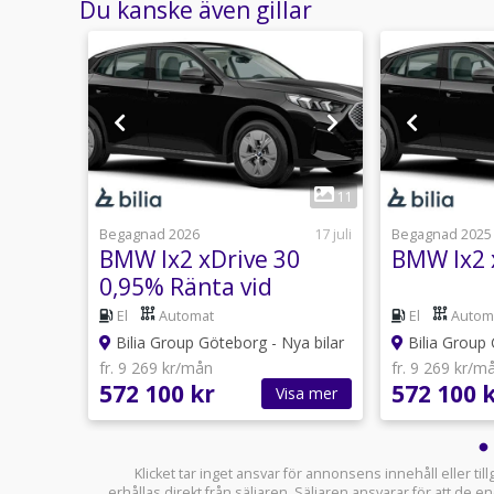
Du kanske även gillar
1
3
11
usti 18:17
Begagnad 2026
17 juli
Begagnad 2025
BMW Ix2 xDrive 30
BMW Ix2 
0,95% Ränta vid
avbetalning/
El
Automat
El
Autom
företagslån
ya bilar
Bilia Group Göteborg - Nya bilar
Bilia Group 
fr. 9 269 kr/mån
fr. 9 269 kr/m
572 100 kr
572 100 
sa mer
Visa mer
Klicket tar inget ansvar för annonsens innehåll eller ti
erhållas direkt från säljaren. Säljaren ansvarar för att de