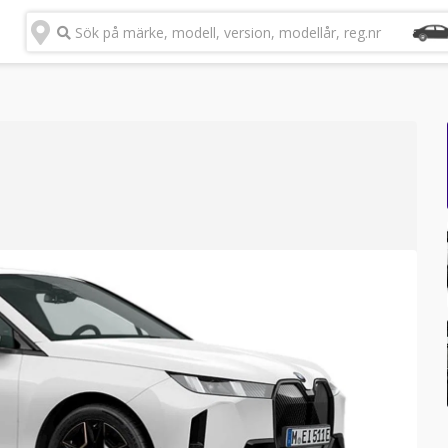
Sök på märke, modell, version, modellår, reg.nr