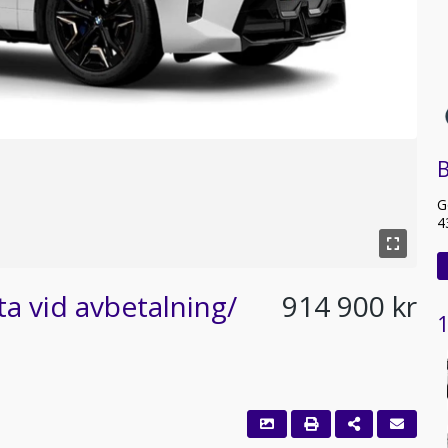
B
G
4
a vid avbetalning/
914 900 kr
1