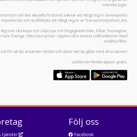
svenska lagar.
i annonsen om det aktuella fordonet saknar ett riktigt reg.nr (exempelvis
r importerats och ej tilldelats ett riktigt reg.nr av Transportstyrelsen än).
r dig som ska köpa och sälja
nya och begagnade bilar
,
båtar
,
husvagnar
,
n hela Sverige. Hitta bäst priser. Upplev våra smarta sökfunktioner med
snabba filter.
Tack för att du använder
Klicket
och delar det du gillar med dina vänner!
Ladda ner
Klicket-appen
gratis:
öretag
Följ oss
 tjänster
Facebook