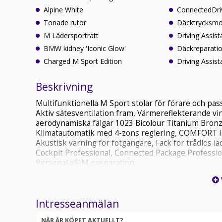
Alpine White
ConnectedDri
Tonade rutor
Däcktrycksmo
M Lädersportratt
Driving Assist
BMW kidney 'Iconic Glow'
Däckreparatio
Charged M Sport Edition
Driving Assist
Beskrivning
Multifunktionella M Sport stolar för förare och pas
Aktiv sätesventilation fram, Värmereflekterande vind
aerodynamiska fälgar 1023 Bicolour Titanium Bronze
Klimatautomatik med 4-zons reglering, COMFORT i 
Akustisk varning för fotgängare, Fack för trådlös
Cockpit Professional, Connected Package Profession
Personal eSIM preparation
Erbjudandet gäller vid leverans senast 31 Augusti 
Intresseanmälan
NÄR ÄR KÖPET AKTUELLT?