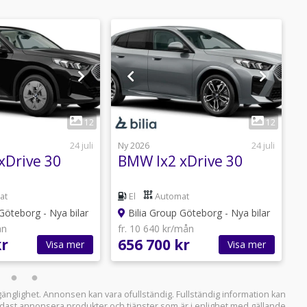
1
1
12
12
24 juli
Ny 2026
24 juli
N
xDrive 30
BMW Ix2 xDrive 30
B
at
El
Automat
Göteborg - Nya bilar
Bilia Group Göteborg - Nya bilar
ån
fr. 10 640 kr/mån
f
kr
656 700 kr
6
Visa mer
Visa mer
llgänglighet. Annonsen kan vara ofullständig. Fullständig information kan
 endast annonsera produkter och tjänster som är i enlighet med gällande