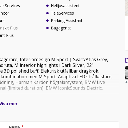
ve Services
Helljusassistent
nitor
TeleServices
ant
Parking Assistant
nskit Plus
Bagagenät
ant Plus
D
sagerare, Interiördesign M Sport | Svart/Atlas Grey,
ruta, M interior highlights i Dark Silver, 22"
 3D polished buff, Elektrisk utfällbar dragkrok,
kombination med M Sport, Adaptiva LED strålkastare,
 laddning, Harman Kardon högtalarsystem, BMW Live
al (limited duration), BMW IconicSounds Electric,
Visa mer
2026
NAMN
*