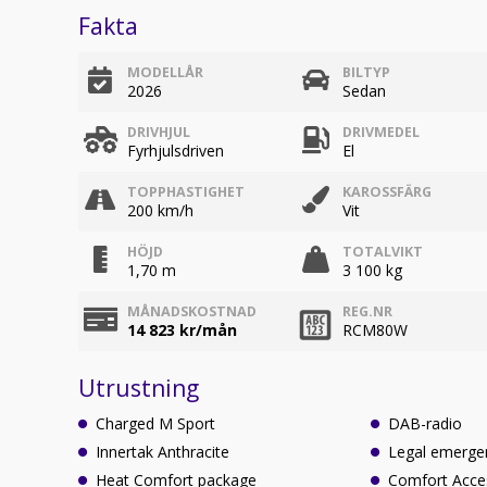
Fakta
MODELLÅR
BILTYP
2026
Sedan
DRIVHJUL
DRIVMEDEL
Fyrhjulsdriven
El
TOPPHASTIGHET
KAROSSFÄRG
200 km/h
Vit
HÖJD
TOTALVIKT
1,70 m
3 100 kg
MÅNADSKOSTNAD
REG.NR
14 823
kr/mån
RCM80W
Utrustning
Charged M Sport
DAB-radio
Innertak Anthracite
Legal emergen
Heat Comfort package
Comfort Acce