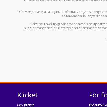
OBS! V-reg.nr är ej äkta reg.nr. Ett påhittat V-reg.nr kan anges 
att fordonet är helt nytt eller ha
Klicket.se
: Enkel, trygg och användarvänlig söktjänst fö
husbilar
,
transportbilar
,
motorcyklar
eller andra fordon frå
Klicket
För f
Om Klicket
Produkter &