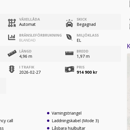
VÄXELLÅDA
SKICK
Automat
Begagnad
BRÄNSLEFÖRBRUKNING
MILJÖKLASS
EL
BLANDAD
K
LÄNGD
BREDD
4,96 m
1,97 m
I TRAFIK
PRIS
2026-02-27
914 900 kr
Varningstriangel
cy call
Laddningskabel (Mode 3)
ss
Låsbara hjulbultar