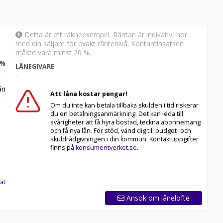
Detta är ett räkneexempel. Räntan är indikativ, hör
med din säljare för exakt räntenivå. Kontantinsatsen
måste vara minst 20 %.
%
LÅNEGIVARE
-
n
Att låna kostar pengar!
Om du inte kan betala tillbaka skulden i tid riskerar
du en betalningsanmärkning. Det kan leda till
svårigheter att få hyra bostad, teckna abonnemang
och få nya lån. För stöd, vänd dig till budget- och
skuldrådgivningen i din kommun. Kontaktuppgifter
finns på
konsumentverket.se
.
at
Ansök om lånelöfte