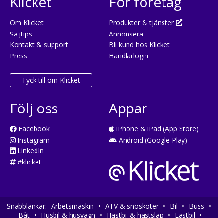
Klicket
För företag
Om Klicket
Produkter & tjänster
Säljtips
Annonsera
Kontakt & support
Bli kund hos Klicket
Press
Handlarlogin
Tyck till om Klicket
Följ oss
Appar
Facebook
iPhone & iPad (App Store)
Instagram
Android (Google Play)
LinkedIn
#klicket
Snabblänkar:
Arbetsmaskin
•
ATV & snöskoter
•
Bil
•
Buss
•
Båt
•
Husbil & husvagn
•
Hästbil & hästsläp
•
Lastbil
•