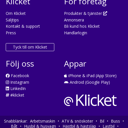
Klicket
För företag
Om Klicket
Produkter & tjänster
Säljtips
Annonsera
Kontakt & support
Bli kund hos Klicket
Press
Handlarlogin
Tyck till om Klicket
Följ oss
Appar
Facebook
iPhone & iPad (App Store)
Instagram
Android (Google Play)
LinkedIn
#klicket
Snabblänkar:
Arbetsmaskin
•
ATV & snöskoter
•
Bil
•
Buss
•
Båt
•
Husbil & husvagn
•
Hästbil & hästsläp
•
Lastbil
•