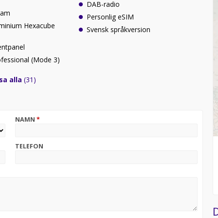
DAB-radio
ram
Personlig eSIM
aluminium Hexacube
Svensk språkversion
entpanel
fessional (Mode 3)
sa alla
(31)
NAMN
*
TELEFON
D