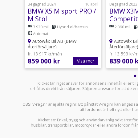
30 april
Begagnad 2024
16 april
Begagnad 2023
BMW X5 M sport PRO /
BMW X3
M Stol
Competit
tomat
7 920 mil
Hybrid el/bensin
2 390 mil
Automat
Autowåx Bil AB (BMW
Autowåx Bi
Återförsäljare)
Återförsäljare
fr. 13 917 kr/mån
fr. 13 593 kr/
859 000 kr
839 000 
sa mer
Visa mer
Klicket tar inget ansvar för annonsens innehåll eller ti
erhållas direkt från säljaren. Säljaren ansvarar för att de
OBS! V-reg.nr är ej äkta reg.nr. Ett påhittat V-reg.nr kan anges 
att fordonet är helt nytt eller ha
Klicket.se
: Enkel, trygg och användarvänlig söktjänst fö
husbilar
,
transportbilar
,
motorcyklar
eller andra fordon frå