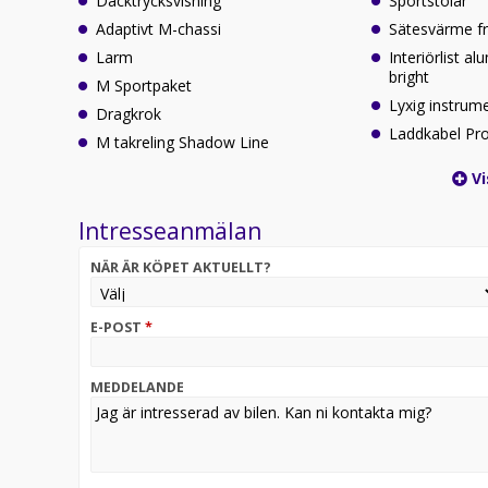
Däcktrycksvisning
Sportstolar
Adaptivt M-chassi
Sätesvärme f
Larm
Interiörlist 
bright
M Sportpaket
Lyxig instrum
Dragkrok
Laddkabel Pro
M takreling Shadow Line
Vi
Intresseanmälan
NÄR ÄR KÖPET AKTUELLT?
E-POST
*
MEDDELANDE