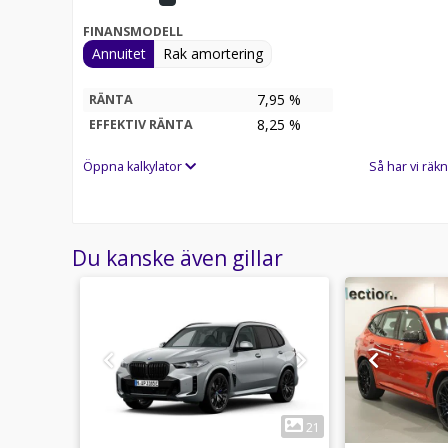
FINANSMODELL
Annuitet
Rak amortering
7,95 %
RÄNTA
8,25
%
EFFEKTIV RÄNTA
Öppna kalkylator
Så har vi räkn
Du kanske även gillar
1
6
21