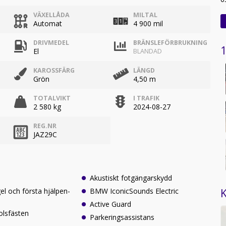
VÄXELLÅDA
MILTAL
Automat
4 900 mil
DRIVMEDEL
BRÄNSLEFÖRBRUKNING
1
El
BLANDAD
KAROSSFÄRG
LÄNGD
Grön
4,50 m
TOTALVIKT
I TRAFIK
2 580 kg
2024-08-27
REG.NR
JAZ29C
Akustiskt fotgängarskydd
K
el och första hjälpen-
BMW IconicSounds Electric
Active Guard
olsfästen
Parkeringsassistans