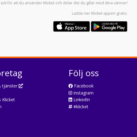
Tack för att du använder
Klicket
och delar det du gillar med dina vänner!
Ladda ner
Klicket-appen
gratis:
öretag
Följ oss
 tjänster
Facebook
Instagram
 Klicket
LinkedIn
n
#klicket