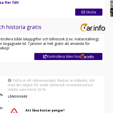
sa fler fält
Skicka
ch historia gratis
ollera både biluppgifter och bilhistorik (t.ex. mätarställning)
er begagnade bil. Tjänsten är helt gratis att använda för
ilköp!
Kontrollera bilen hos
Detta är ett räkneexempel. Räntan är indikativ, hör
med din säljare för exakt räntenivå. Kontantinsatsen
måste vara minst 20 %.
%
LÅNEGIVARE
-
n
Att låna kostar pengar!