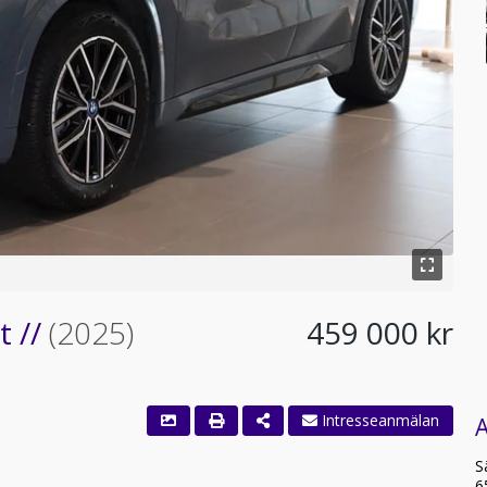
t //
(2025)
459 000 kr
A
S
6