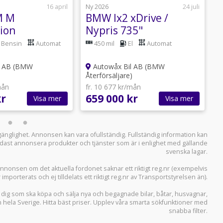
16 april
Ny 2026
24 juli
N
M M
BMW Ix2 xDrive /
ion
Nypris 735"
Bensin
Automat
450 mil
El
Automat
l AB (BMW
Autowåx Bil AB (BMW
)
Återförsäljare)
Å
mån
fr. 10 677 kr/mån
f
kr
659 000 kr
1
Visa mer
Visa mer
llgänglighet. Annonsen kan vara ofullständig. Fullständig information kan
 endast annonsera produkter och tjänster som är i enlighet med gällande
svenska lagar.
i annonsen om det aktuella fordonet saknar ett riktigt reg.nr (exempelvis
r importerats och ej tilldelats ett riktigt reg.nr av Transportstyrelsen än).
r dig som ska köpa och sälja
nya och begagnade bilar
,
båtar
,
husvagnar
,
n hela Sverige. Hitta bäst priser. Upplev våra smarta sökfunktioner med
snabba filter.