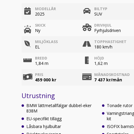
MODELLÅR
BILTYP
2025
SUV
SKICK
DRIVHJUL
Ny
Fyrhjulsdriven
MILJÖKLASS
TOPPHASTIGHET
EL
180 km/h
BREDD
HÖJD
1,84 m
1,62 m
PRIS
MÅNADSKOSTNAD
459 000 kr
7 437
kr/mån
Utrustning
BMW lättmetallfälgar dubbel-eker
Tonade rutor
838M
Varningstriang
EU-specifikt tillägg
kit
Låsbara hjulbultar
ISOFIX barnst