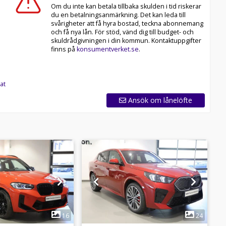
Om du inte kan betala tillbaka skulden i tid riskerar
du en betalningsanmärkning. Det kan leda till
svårigheter att få hyra bostad, teckna abonnemang
och få nya lån. För stöd, vänd dig till budget- och
skuldrådgivningen i din kommun. Kontaktuppgifter
finns på
konsumentverket.se
.
at
Ansök om lånelöfte
1
1
16
24