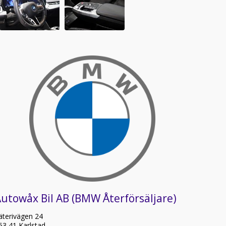
utowåx Bil AB (BMW Återförsäljare)
äterivägen 24
53 41 Karlstad