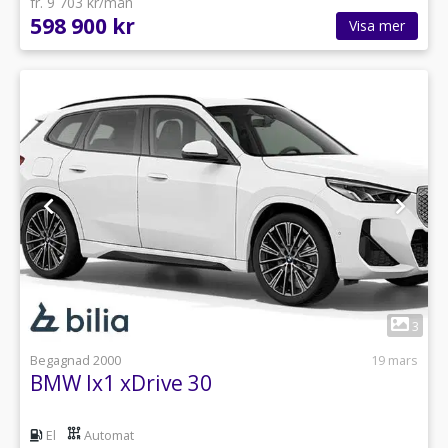
fr. 9 703 kr/mån
598 900 kr
Visa mer
1
3
Begagnad 2000
19 mars
BMW Ix1 xDrive 30
El
Automat