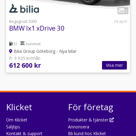
1
3
Begagnad 2000
24 april
BMW Ix1 xDrive 30
El
Automat
Bilia Group Göteborg - Nya bilar
fr. 9 925 kr/mån
612 600 kr
Visa mer
Klicket
För företag
Om Klicket
Produkter & tjänster
Säljtips
Annonsera
Kontakt & support
Bli kund hos Klicket