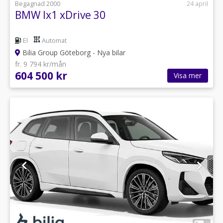
Begagnad 2000
24 april
BMW Ix1 xDrive 30
El
Automat
Bilia Group Göteborg - Nya bilar
fr. 9 794 kr/mån
604 500 kr
Visa mer
1