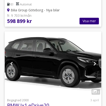
El
Automat
Bilia Group Göteborg - Nya bilar
fr. 9 703 kr/mån
598 899 kr
Visa mer
1
3
Begagnad 2000
3 april
BMW Ix1 eDrive20