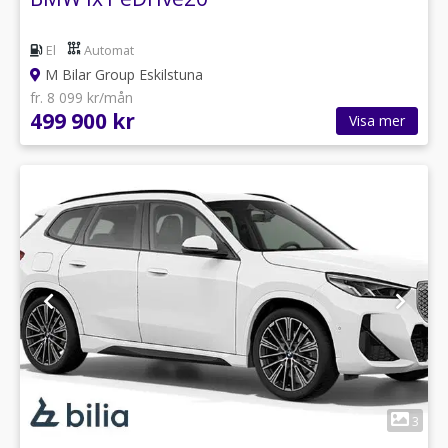
El
Automat
M Bilar Group Eskilstuna
fr. 8 099 kr/mån
499 900 kr
Visa mer
1
3