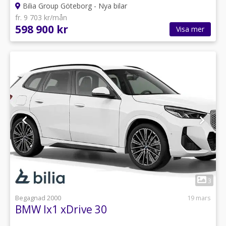
Bilia Group Göteborg - Nya bilar
fr. 9 703 kr/mån
598 900 kr
Visa mer
1
3
Begagnad 2000
19 mars
BMW Ix1 xDrive 30