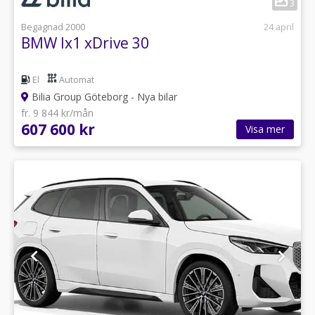
3
Begagnad 2000
24 april
BMW Ix1 xDrive 30
El
Automat
Bilia Group Göteborg - Nya bilar
fr. 9 844 kr/mån
607 600 kr
Visa mer