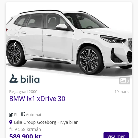
1
3
Begagnad 2000
19 mars
BMW Ix1 xDrive 30
El
Automat
Bilia Group Göteborg - Nya bilar
fr. 9 558 kr/mån
589 900 kr
Visa mer