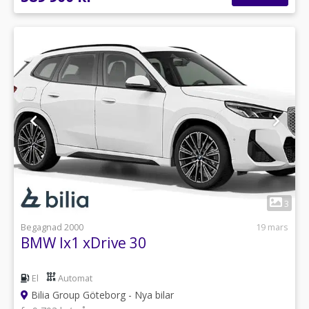
1
3
Begagnad 2000
19 mars
BMW Ix1 xDrive 30
El
Automat
Bilia Group Göteborg - Nya bilar