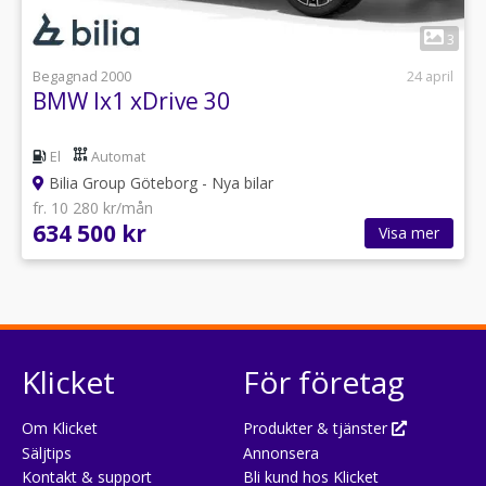
1
3
Begagnad 2000
24 april
BMW Ix1 xDrive 30
El
Automat
Bilia Group Göteborg - Nya bilar
fr. 10 280 kr/mån
634 500 kr
Visa mer
Klicket
För företag
Om Klicket
Produkter & tjänster
Säljtips
Annonsera
Kontakt & support
Bli kund hos Klicket