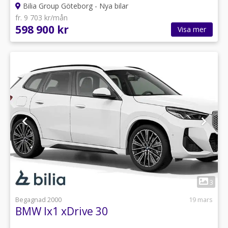
Bilia Group Göteborg - Nya bilar
fr. 9 703 kr/mån
598 900 kr
Visa mer
1
3
Begagnad 2000
19 mars
BMW Ix1 xDrive 30