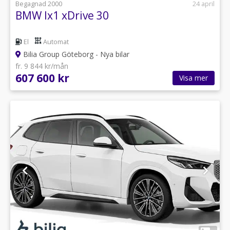
Begagnad 2000
24 april
BMW Ix1 xDrive 30
El
Automat
Bilia Group Göteborg - Nya bilar
fr. 9 844 kr/mån
607 600 kr
Visa mer
1