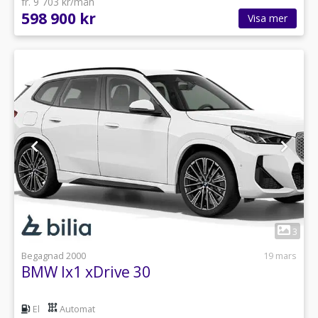
fr. 9 703 kr/mån
598 900 kr
Visa mer
1
3
Begagnad 2000
19 mars
BMW Ix1 xDrive 30
El
Automat