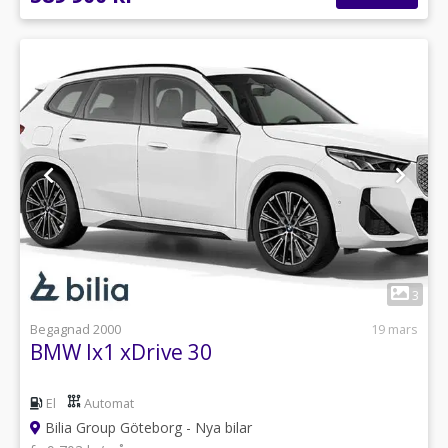
1
3
Begagnad 2000
19 mars
BMW Ix1 xDrive 30
El
Automat
Bilia Group Göteborg - Nya bilar