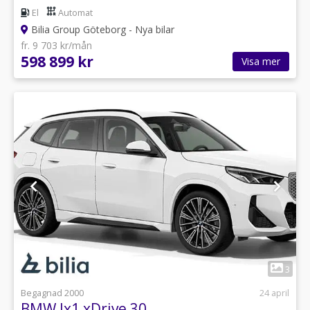
El
Automat
Bilia Group Göteborg - Nya bilar
fr. 9 703 kr/mån
598 899 kr
Visa mer
1
3
Begagnad 2000
24 april
BMW Ix1 xDrive 30