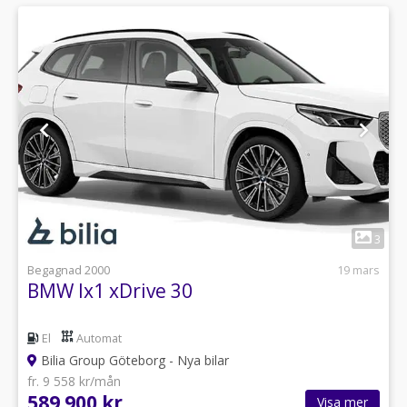
1
3
Begagnad 2000
19 mars
BMW Ix1 xDrive 30
El
Automat
Bilia Group Göteborg - Nya bilar
fr. 9 558 kr/mån
589 900 kr
Visa mer