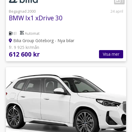
3
Begagnad 2000
24 april
BMW Ix1 xDrive 30
El
Automat
Bilia Group Göteborg - Nya bilar
fr. 9 925 kr/mån
612 600 kr
Visa mer