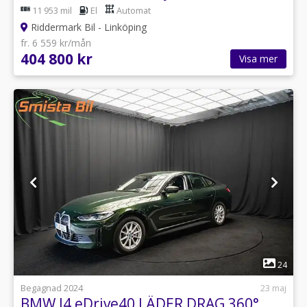
11 953 mil
El
Automat
Riddermark Bil - Linköping
fr. 6 559 kr/mån
404 800 kr
Visa mer
1
24
Begagnad 2024
23 maj
BMW I4 eDrive40 LÄDER DRAG 360°