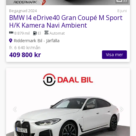
35
Begagnad 2024
8 juni
BMW I4 eDrive40 Gran Coupé M Sport
H/K Kamera Navi Ambient
8 879 mil
El
Automat
Riddermark Bil - Järfälla
fr. 6 640 kr/mån
409 800 kr
Visa mer