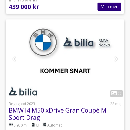
439 000 kr
Visa mer
1
22
Begagnad 2023
28 maj
BMW I4 M50 xDrive Gran Coupé M
Sport Drag
5 950 mil
El
Automat