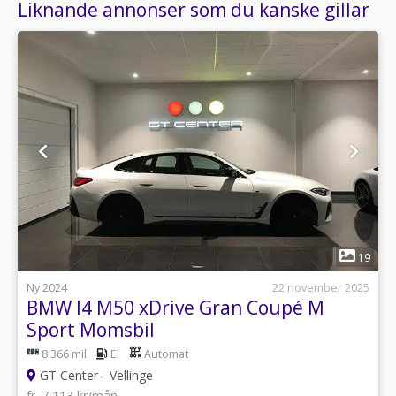
Liknande annonser som du kanske gillar
1
19
Ny 2024
22 november 2025
BMW I4 M50 xDrive Gran Coupé M
Sport Momsbil
8 366 mil
El
Automat
GT Center - Vellinge
fr. 7 113 kr/mån