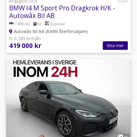
Begagnad 2024
6 juni
BMW I4 M Sport Pro Dragkrok H/K -
Autowåx Bil AB
7 890 mil
El
Automat
Autowåx Bil AB (BMW Återförsäljare)
fr. 6 789 kr/mån
419 000 kr
Visa mer
1