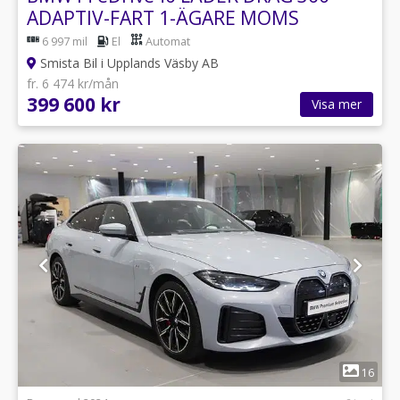
ADAPTIV-FART 1-ÄGARE MOMS
6 997 mil
El
Automat
Smista Bil i Upplands Väsby AB
fr. 6 474 kr/mån
399 600 kr
Visa mer
1
16