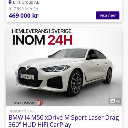
Bilia Group AB
fr. 7 599 kr/mån
469 000 kr
Visa mer
1
48
Begagnad 2022
20 juli
BMW I4 M50 xDrive M Sport Laser Drag
360° HUD HiFi CarPlay