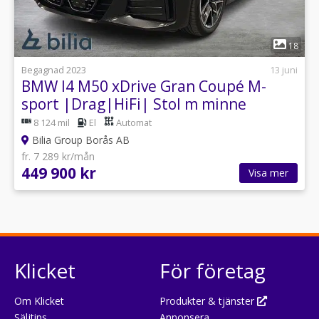
1
18
Begagnad 2023
13 juni
BMW I4 M50 xDrive Gran Coupé M-
sport |Drag|HiFi| Stol m minne
8 124 mil
El
Automat
Bilia Group Borås AB
fr. 7 289 kr/mån
449 900 kr
Visa mer
Klicket
För företag
Om Klicket
Produkter & tjänster
Säljtips
Annonsera