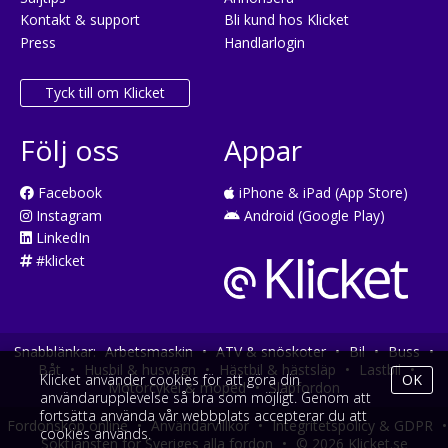
Kontakt & support
Bli kund hos Klicket
Press
Handlarlogin
Tyck till om Klicket
Följ oss
Appar
Facebook
iPhone & iPad (App Store)
Instagram
Android (Google Play)
LinkedIn
#klicket
Snabblänkar:
Arbetsmaskin
•
ATV & snöskoter
•
Bil
•
Buss
•
Båt
•
Husbil & husvagn
•
Hästbil & hästsläp
•
Lastbil
•
Klicket använder cookies för att göra din
OK
Motorcykel & moped
•
Släpfordon
användarupplevelse så bra som möjligt. Genom att
fortsätta använda vår webbplats accepterar du att
Fordonsköp online
•
Användarvillkor
•
Integritetspolicy & GDPR
•
cookies används.
Söktjänsten för Sveriges alla fordon
•
© 2026 Klicket.se