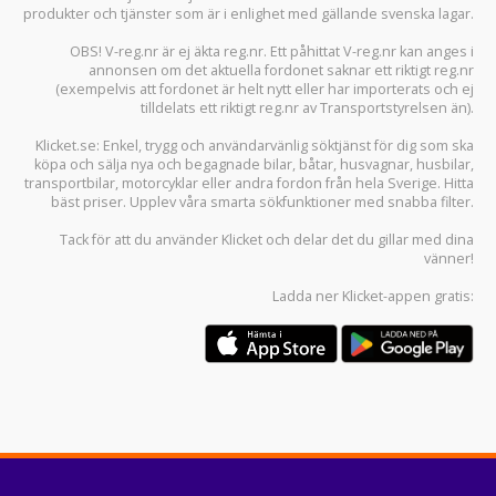
produkter och tjänster som är i enlighet med gällande svenska lagar.
OBS! V-reg.nr är ej äkta reg.nr. Ett påhittat V-reg.nr kan anges i
annonsen om det aktuella fordonet saknar ett riktigt reg.nr
(exempelvis att fordonet är helt nytt eller har importerats och ej
tilldelats ett riktigt reg.nr av Transportstyrelsen än).
Klicket.se
: Enkel, trygg och användarvänlig söktjänst för dig som ska
köpa och sälja
nya och begagnade bilar
,
båtar
,
husvagnar
,
husbilar
,
transportbilar
,
motorcyklar
eller andra fordon från hela Sverige. Hitta
bäst priser. Upplev våra smarta sökfunktioner med snabba filter.
Tack för att du använder
Klicket
och delar det du gillar med dina
vänner!
Ladda ner
Klicket-appen
gratis: