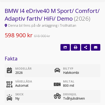
BMW I4 eDrive40 M Sport/ Comfort/
Adaptiv farth/ HiFi/ Demo
(2026)
Denna bil finns på vår anläggning i Trollhättan
598 900 kr
618 900 kr
Fakta
MODELLÅR
BILTYP
2026
Halvkombi
VÄXELLÅDA
MILTAL
Automat
800 mil
SKICK
DRIVHJUL
Ny
Tvåhjulsdriven