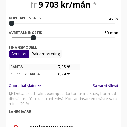
fr
9 703
kr/mån
*
20
%
KONTANTINSATS
60
mån
AVBETALNINGSTID
FINANSMODELL
Annuitet
Rak amortering
7,95 %
RÄNTA
8,24
%
EFFEKTIV RÄNTA
Öppna kalkylator
Så har vi räknat
Detta är ett räkneexempel. Räntan är indikativ, hör med
din säljare för exakt räntenivå. Kontantinsatsen måste vara
minst 20 %.
LÅNEGIVARE
-