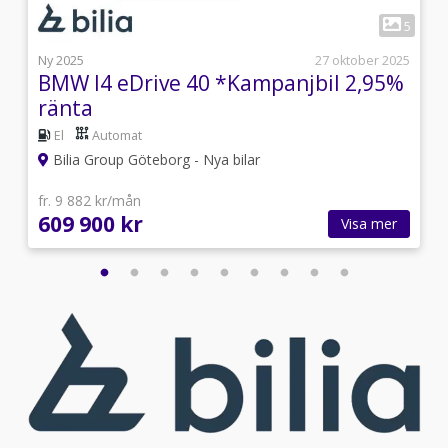
1
4
5
i
Ny 2025
27 oktober 2025
BMW I4 eDrive 40 *Kampanjbil 2,95%
ränta
El
Automat
Bilia Group Göteborg - Nya bilar
fr. 9 882 kr/mån
609 900 kr
Visa mer