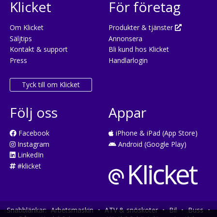
Klicket
För företag
Om Klicket
Produkter & tjänster
Säljtips
Annonsera
Kontakt & support
Bli kund hos Klicket
Press
Handlarlogin
Tyck till om Klicket
Följ oss
Appar
Facebook
iPhone & iPad (App Store)
Instagram
Android (Google Play)
LinkedIn
#klicket
Snabblänkar:
Arbetsmaskin
•
ATV & snöskoter
•
Bil
•
Buss
•