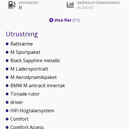
DRIVMEDEL
BRÄNSLEFÖRBRUKNING
El
BLANDAD
Visa fler
(11)
Utrustning
Rattvärme
M Sportpaket
Black Sapphire metallic
M Lädersportratt
M Aerodynamikpaket
BMW M antracit innertak
Tonade rutor
driver
HiFi Högtalarsystem
Comfort
Comfort Access