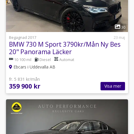
1
30
Begagnad 2017
23 maj
BMW 730 M Sport 3790kr/Mån Ny Bes
20" Panorama Läcker
10 100 mil
Diesel
Automat
Ebcars i Uddevalla AB
fr. 5 831 kr/mån
359 900 kr
Visa mer