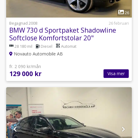
1
26
Begagnad 2008
26 februari
BMW 730 d Sportpaket Shadowline
Softclose Komfortstolar 20"
28 180 mil
Diesel
Automat
Novauto Automobile AB
fr. 2 090 kr/mån
129 000 kr
Visa mer