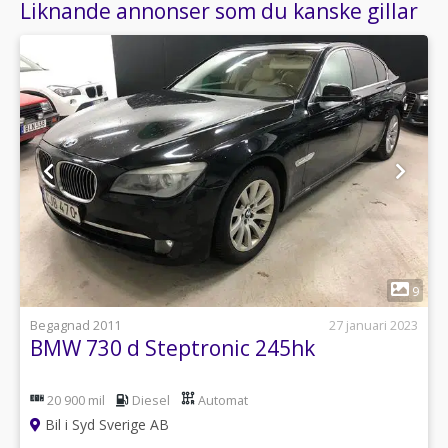
Liknande annonser som du kanske gillar
1
9
Begagnad 2011
27 januari 2023
BMW 730 d Steptronic 245hk
20 900 mil
Diesel
Automat
Bil i Syd Sverige AB