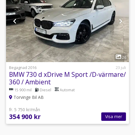
1
26
Begagnad 2016
23 juli
BMW 730 d xDrive M Sport /D-värmare/
360 / Ambient
15 900 mil
Diesel
Automat
Torvinge Bil AB
fr. 5 750 kr/mån
354 900 kr
Visa mer