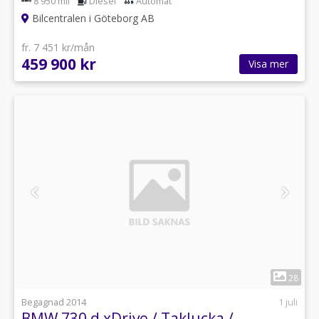
8 950 mil
Diesel
Automat
Bilcentralen i Göteborg AB
fr. 7 451 kr/mån
459 900 kr
Visa mer
1
28
Begagnad 2014
1 juli
BMW 730 d xDrive / Taklucka /