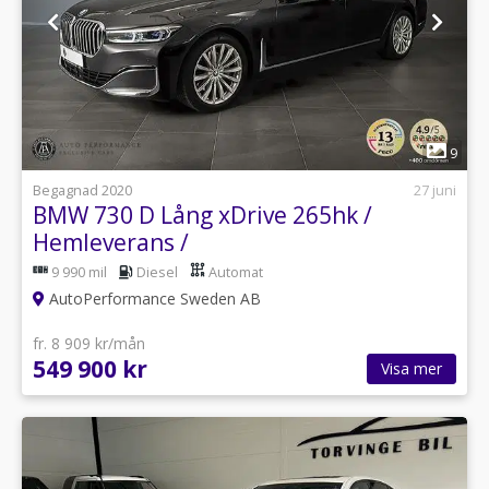
1
9
Begagnad 2020
27 juni
BMW 730 D Lång xDrive 265hk /
Hemleverans /
9 990 mil
Diesel
Automat
AutoPerformance Sweden AB
fr. 8 909 kr/mån
549 900 kr
Visa mer