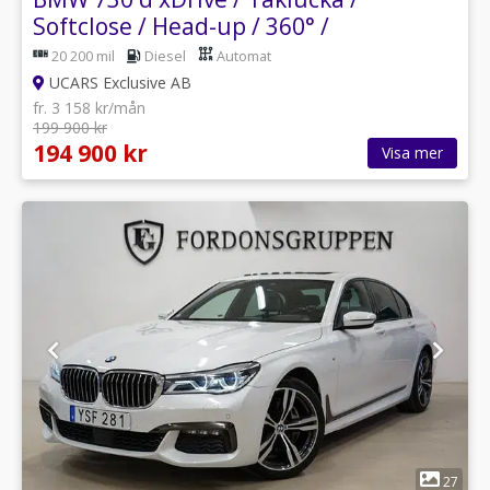
Softclose / Head-up / 360° /
20 200 mil
Diesel
Automat
UCARS Exclusive AB
fr. 3 158 kr/mån
199 900 kr
194 900 kr
Visa mer
1
27