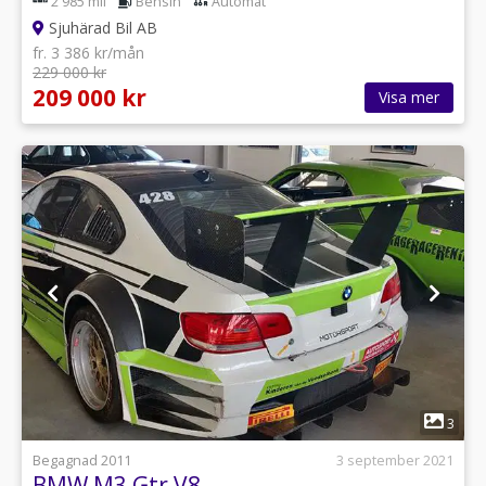
2 985 mil
Bensin
Automat
Sjuhärad Bil AB
fr. 3 386 kr/mån
229 000 kr
209 000 kr
Visa mer
1
3
Begagnad 2011
3 september 2021
BMW M3 Gtr V8