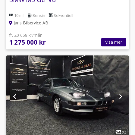
10 mil
Bensin
Sekventiell
Jarls Bilservice AB
fr. 20 658 kr/mån
1 275 000 kr
Visa mer
1
24