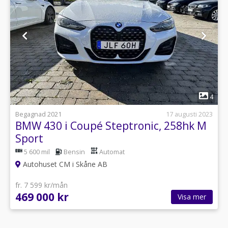
1
4
Begagnad 2021
17 augusti 2023
BMW 430 i Coupé Steptronic, 258hk M
Sport
5 600 mil
Bensin
Automat
Autohuset CM i Skåne AB
fr. 7 599 kr/mån
469 000 kr
Visa mer