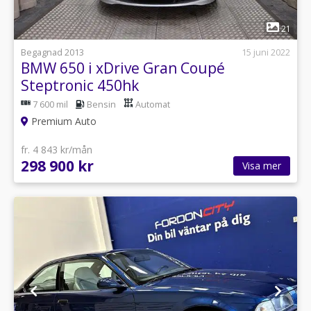
1
21
Begagnad 2013
15 juni 2022
BMW 650 i xDrive Gran Coupé
Steptronic 450hk
7 600 mil
Bensin
Automat
Premium Auto
fr. 4 843 kr/mån
298 900 kr
Visa mer