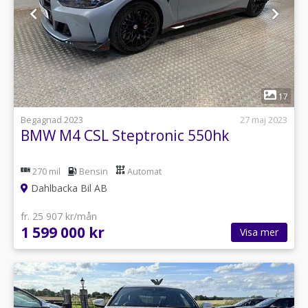
1
17
Begagnad 2023
27 maj 2023
BMW M4 CSL Steptronic 550hk
270 mil
Bensin
Automat
Dahlbacka Bil AB
fr. 25 907 kr/mån
1 599 000 kr
Visa mer