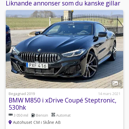
Liknande annonser som du kanske gillar
1
6
Begagnad 2019
14 mars 2021
BMW M850 i xDrive Coupé Steptronic,
530hk
3 050 mil
Bensin
Automat
Autohuset CM i Skåne AB