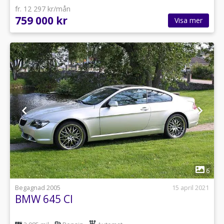
fr. 12 297 kr/mån
759 000 kr
Visa mer
1
6
Begagnad 2005
15 april 2021
BMW 645 CI