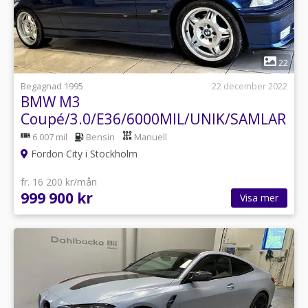
1
22
Begagnad 1995
22 december 2022
BMW M3
Coupé/3.0/E36/6000MIL/UNIK/SAMLARBIL
6 007 mil
Bensin
Manuell
Fordon City i Stockholm
fr. 16 200 kr/mån
999 900 kr
Visa mer