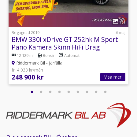
1
9
181
i
Begagnad 2019
6 maj
BMW 330i xDrive GT 252hk M Sport
Pano Kamera Skinn HiFi Drag
12 129 mil
Bensin
Automat
Riddermark Bil - Järfälla
fr. 4 033 kr/mån
248 900 kr
Visa mer