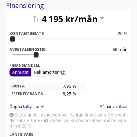
Besök
Finansiering
för att:
• Se närbilder och film på bilen
fr
4 195
kr/mån
*
• Reservera bilen direkt online
• Få mer info om utrustning och tillval
20
%
KONTANTINSATS
RIDDERMARK BIL TRYGGHETSPAKET:
Skydda din bil med vårt trygghetspaket. Välj mellan 12-
60 månaders garanti och komplettera med extra
60
mån
AVBETALNINGSTID
hjuluppsättningar till bra priser. Gör ditt bilköp tryggt
och enkelt hos oss.
FINANSMODELL
Annuitet
Rak amortering
Med korta lagertider försvinner våra bilar snabbt! Ring
oss idag för att reservera din bil: 019-760 88 77. Vi
erbjuder även skräddarsydd finansiering och 14 dagars
7,95 %
RÄNTA
fri försäkring från Folksam.
8,25
%
EFFEKTIV RÄNTA
Se hur vi genomför våra tester här:
Öppna kalkylator
Så har vi räknat
Detta är ett räkneexempel. Räntan är indikativ, hör med
Telefontider:
din säljare för exakt räntenivå. Kontantinsatsen måste vara
minst 20 %.
Besökstider i butik:
LÅNEGIVARE