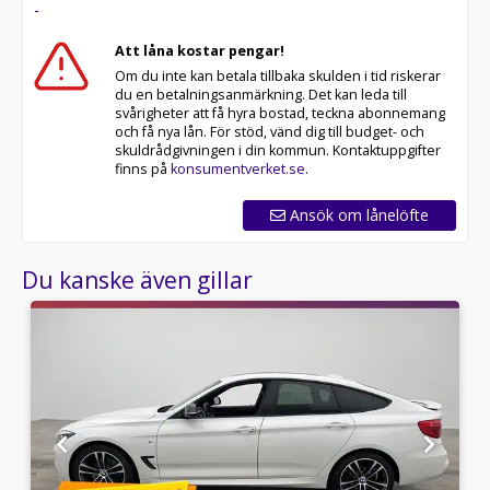
-
Välkomna!
Att låna kostar pengar!
Utrustning/Tillbehör:
Om du inte kan betala tillbaka skulden i tid riskerar
2 Zons
du en betalningsanmärkning. Det kan leda till
Klimatanläggning,Antispinn,Backkamera,Bluetooth,Dragk
svårigheter att få hyra bostad, teckna abonnemang
- Infällbar,Elektrisk bagagelucka,Elhissar fram och
och få nya lån. För stöd, vänd dig till budget- och
bak,Elstol förare,Elstol
skuldrådgivningen i din kommun. Kontaktuppgifter
passagerare,Färddator,Farthållare,GPS,Infällbar
finns på
konsumentverket.se
.
dragkrok,Keyless,Multifunktionsratt,Navigation,Parkerin
bak,Regnsensor,Sätesvärme
Ansök om lånelöfte
fram,Läderklädsel,Start/stopp-
funktion,Läderinteriör,Dragkrok,AC och
Du kanske även gillar
klimatanläggning,Klädsel
(Helskinn),AC,Skinnklädsel,Svensksåld,Aircondition,Hels
bak