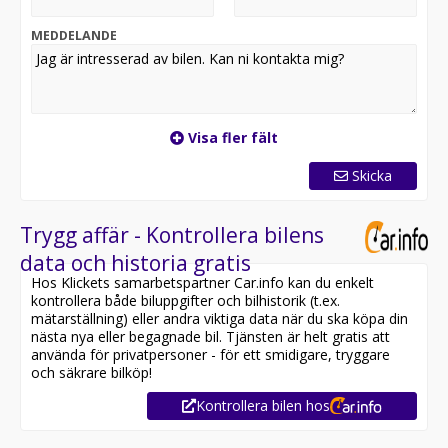
En exklusiv och bekväm bil – redo för leverans.
MEDDELANDE
Utrustning inkluderar:
- Läderklädsel
- Navigation
- Backkamera
- Infällbar dragkrok
Visa fler fält
- Läderklädsel
- Elstolar fram
Skicka
Övrig information om bilen:
Vid blandad körning är förbrukning endast 0.48 l/mil
Trygg affär - Kontrollera bilens
Besiktigad till och med 2026-08-31
data och historia gratis
Möjlighet till 12-60 månaders garanti
Hos Klickets samarbetspartner Car.info kan du enkelt
kontrollera både biluppgifter och bilhistorik (t.ex.
Servicehistorik:
mätarställning) eller andra viktiga data när du ska köpa din
2020-01-10 - 2630 mil
nästa nya eller begagnade bil. Tjänsten är helt gratis att
2021-01-14 - 5243 mil
använda för privatpersoner - för ett smidigare, tryggare
2021-12-23 - 7784 mil
och säkrare bilköp!
2023-06-01 - 10317 mil
Kontrollera bilen hos
2024-08-20 - 12730 mil