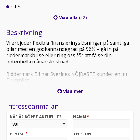
GPS
Visa alla
(32)
Beskrivning
Vi erbjuder flexibla finansieringslösningar på samtliga
bilar med en godkännandegrad på 96% – gå in på
riddermarkbil.se eller ring oss för att få se din
potentiella månadskostnad.
Riddermark Bil har Sveriges NÖJDASTE kunder enligt
Trustpilot
*YYE949* *Vi tar emot alla inbyten och erbjuder
Visa mer
hemleverans i hela Sverige!*
Intresseanmälan
Varmt välkommen till vår anläggning i Örebro!
BMW 620d 2019 – en elegant Gran Turismo med hög
NÄR ÄR KÖPET AKTUELLT?
NAMN
*
komfort och stilren design.
Erbjuder smidig körning, rymlig interiör och en
premiumkänsla – perfekt för både vardag och längre
E-POST
*
TELEFON
resor.