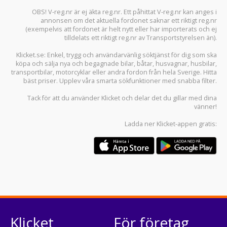
OBS! V-reg.nr är ej äkta reg.nr. Ett påhittat V-reg.nr kan anges i
annonsen om det aktuella fordonet saknar ett riktigt reg.nr
(exempelvis att fordonet är helt nytt eller har importerats och ej
tilldelats ett riktigt reg.nr av Transportstyrelsen än).
Klicket.se
: Enkel, trygg och användarvänlig söktjänst för dig som ska
köpa och sälja
nya och begagnade bilar
,
båtar
,
husvagnar
,
husbilar
,
transportbilar
,
motorcyklar
eller andra fordon från hela Sverige. Hitta
bäst priser. Upplev våra smarta sökfunktioner med snabba filter.
Tack för att du använder
Klicket
och delar det du gillar med dina
vänner!
Ladda ner
Klicket-appen
gratis:
Klicket
För företag