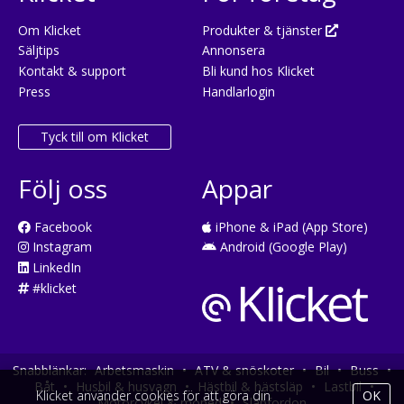
Om Klicket
Produkter & tjänster
Säljtips
Annonsera
Kontakt & support
Bli kund hos Klicket
Press
Handlarlogin
Tyck till om Klicket
Följ oss
Appar
Facebook
iPhone & iPad (App Store)
Instagram
Android (Google Play)
LinkedIn
#klicket
Snabblänkar:
Arbetsmaskin
•
ATV & snöskoter
•
Bil
•
Buss
•
Båt
•
Husbil & husvagn
•
Hästbil & hästsläp
•
Lastbil
•
Klicket använder cookies för att göra din
OK
Motorcykel & moped
•
Släpfordon