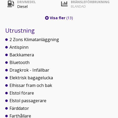
DRIVMEDEL
BRÄNSLEFÖRBRUKNING
Diesel
BLANDAD
Visa fler
(13)
Utrustning
2 Zons Klimatanläggning
Antispinn
Backkamera
Bluetooth
Dragkrok - Infällbar
Elektrisk bagagelucka
Elhissar fram och bak
Elstol förare
Elstol passagerare
Färddator
Farthållare