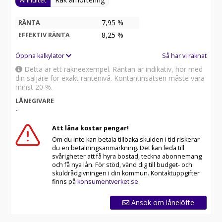
7,95 %
RÄNTA
8,25
%
EFFEKTIV RÄNTA
Öppna kalkylator
Så har vi räknat
Detta är ett räkneexempel. Räntan är indikativ, hör med
din säljare för exakt räntenivå. Kontantinsatsen måste vara
minst 20 %.
LÅNEGIVARE
-
Att låna kostar pengar!
Om du inte kan betala tillbaka skulden i tid riskerar
du en betalningsanmärkning. Det kan leda till
svårigheter att få hyra bostad, teckna abonnemang
och få nya lån. För stöd, vänd dig till budget- och
skuldrådgivningen i din kommun. Kontaktuppgifter
finns på
konsumentverket.se
.
Ansök om lånelöfte