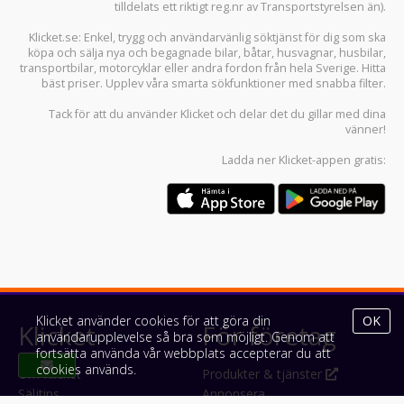
tilldelats ett riktigt reg.nr av Transportstyrelsen än).
Klicket.se
: Enkel, trygg och användarvänlig söktjänst för dig som ska
köpa och sälja
nya och begagnade bilar
,
båtar
,
husvagnar
,
husbilar
,
transportbilar
,
motorcyklar
eller andra fordon från hela Sverige. Hitta
bäst priser. Upplev våra smarta sökfunktioner med snabba filter.
Tack för att du använder
Klicket
och delar det du gillar med dina
vänner!
Ladda ner
Klicket-appen
gratis:
Klicket använder cookies för att göra din
OK
Klicket
För företag
användarupplevelse så bra som möjligt. Genom att
fortsätta använda vår webbplats accepterar du att
cookies används.
Om Klicket
Produkter & tjänster
Säljtips
Annonsera