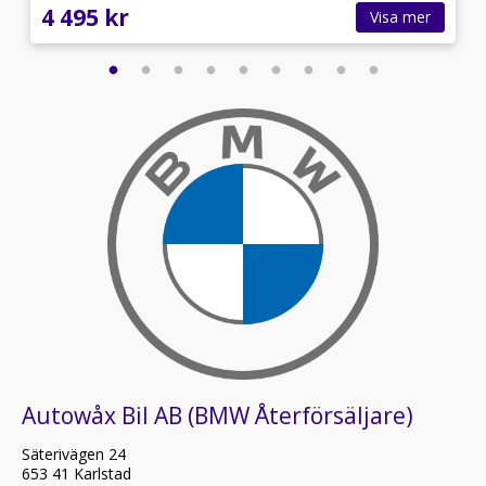
4 495 kr
Visa mer
Autowåx Bil AB (BMW Återförsäljare)
Säterivägen 24
653 41 Karlstad