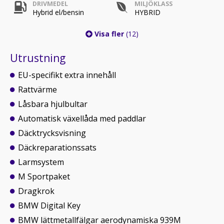
DRIVMEDEL
MILJÖKLASS
Hybrid el/bensin
HYBRID
Visa fler
(12)
Utrustning
EU-specifikt extra innehåll
Rattvärme
Låsbara hjulbultar
Automatisk växellåda med paddlar
Däcktrycksvisning
Däckreparationssats
Larmsystem
M Sportpaket
Dragkrok
BMW Digital Key
BMW lättmetallfälgar aerodynamiska 939M