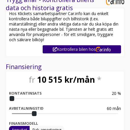
data och historia gratis
Hos Klickets samarbetspartner Car.info kan du enkelt
kontrollera både biluppgifter och bilhistorik (t.ex.
mätarställning) eller andra viktiga data när du ska köpa din
nästa nya eller begagnade bil. Tjänsten är helt gratis att
använda för privatpersoner - för ett smidigare, tryggare
och säkrare bilköp!
Kontrollera bilen hos
Finansiering
fr
10 515
kr/mån
*
20
%
KONTANTINSATS
60
mån
AVBETALNINGSTID
FINANSMODELL
Annuitet
Rak amortering