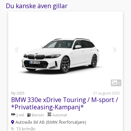
Du kanske även gillar
1
4
6
j
Ny 2025
31 augusti 2025
BMW 330e xDrive Touring / M-sport /
*Privatleasing-Kampanj*
2 mil
Bensin
Automat
Autowåx Bil AB (BMW Återförsäljare)
fr. 73 kr/mån