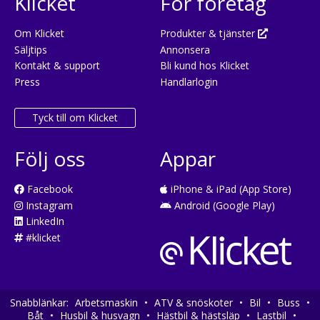
Klicket
För företag
Om Klicket
Produkter & tjänster
Säljtips
Annonsera
Kontakt & support
Bli kund hos Klicket
Press
Handlarlogin
Tyck till om Klicket
Följ oss
Appar
Facebook
iPhone & iPad (App Store)
Instagram
Android (Google Play)
LinkedIn
#klicket
Snabblänkar:
Arbetsmaskin
•
ATV & snöskoter
•
Bil
•
Buss
•
Båt
•
Husbil & husvagn
•
Hästbil & hästsläp
•
Lastbil
•