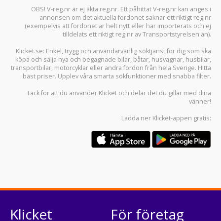
OBS! V-reg.nr är ej äkta reg.nr. Ett påhittat V-reg.nr kan anges i
annonsen om det aktuella fordonet saknar ett riktigt reg.nr
(exempelvis att fordonet är helt nytt eller har importerats och ej
tilldelats ett riktigt reg.nr av Transportstyrelsen än).
Klicket.se
: Enkel, trygg och användarvänlig söktjänst för dig som ska
köpa och sälja
nya och begagnade bilar
,
båtar
,
husvagnar
,
husbilar
,
transportbilar
,
motorcyklar
eller andra fordon från hela Sverige. Hitta
bäst priser. Upplev våra smarta sökfunktioner med snabba filter.
Tack för att du använder
Klicket
och delar det du gillar med dina
vänner!
Ladda ner
Klicket-appen
gratis:
Klicket
För företag