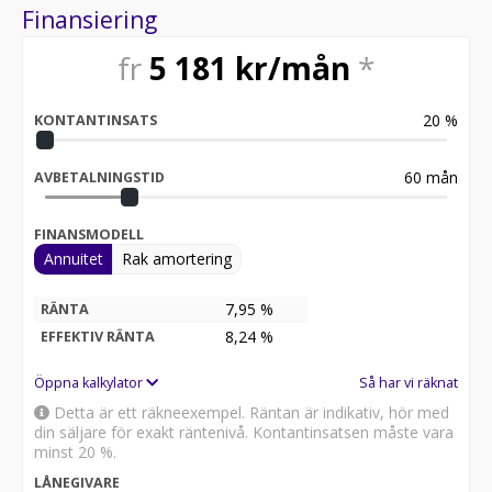
Finansiering
fr
5 181
kr/mån
*
20
%
KONTANTINSATS
60
mån
AVBETALNINGSTID
FINANSMODELL
Annuitet
Rak amortering
7,95 %
RÄNTA
8,24
%
EFFEKTIV RÄNTA
Öppna kalkylator
Så har vi räknat
Detta är ett räkneexempel. Räntan är indikativ, hör med
din säljare för exakt räntenivå. Kontantinsatsen måste vara
minst 20 %.
LÅNEGIVARE