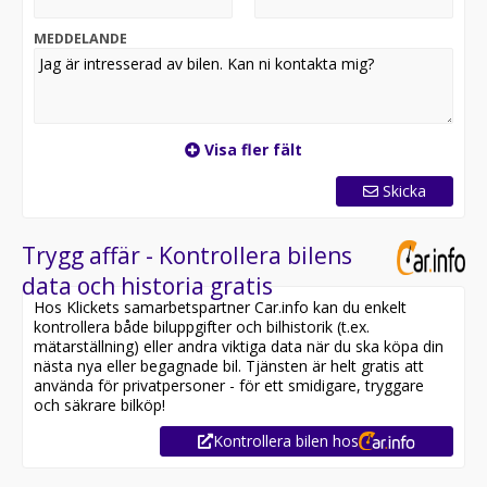
2025-02-12 – 97 122 km
2024-11-11 – 90 831 km
MEDDELANDE
2024-01-26 – 64 100 km
2023-03-10 – 32 032 km
2021-12-15 – 7 km
19" Michelin sommardäck på Y-Eker 845M BMW
Visa fler fält
original lättmetallfälgar.
Skicka
EXPORT IS POSSIBLE.
VARMT VÄLKOMMEN TILL OSS PÅ FORDONSGRUPPEN.
Trygg affär - Kontrollera bilens
VI ORDNAR MED HEMLEVERANS I HELA SVERIGE! Vi
data och historia gratis
hjälper självklart till med både finansiering & försäkring
Hos Klickets samarbetspartner Car.info kan du enkelt
av din nya bil/MC. VI TAR GÄRNA DIN BIL/MC I INBYTE.
kontrollera både biluppgifter och bilhistorik (t.ex.
ALLA VÅRA OBJEKT KAN FÅS MED 12-36MÅN GARANTI
mätarställning) eller andra viktiga data när du ska köpa din
FÖR DIN TRYGGHET! För bästa möjliga service kontakta
nästa nya eller begagnade bil. Tjänsten är helt gratis att
oss gärna inför besök.
använda för privatpersoner - för ett smidigare, tryggare
och säkrare bilköp!
Kontrollera bilen hos