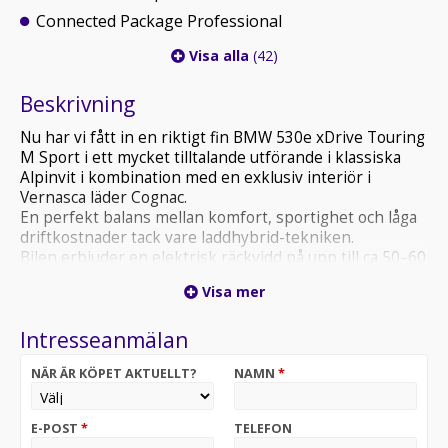
Connected Package Professional
Visa alla
(42)
Beskrivning
Nu har vi fått in en riktigt fin BMW 530e xDrive Touring
M Sport i ett mycket tilltalande utförande i klassiska
Alpinvit i kombination med en exklusiv interiör i
Vernasca läder Cognac.
En perfekt balans mellan komfort, sportighet och låga
driftkostnader tack vare laddhybrid-tekniken.
Bilen erbjuder en elektrisk räckvidd på upp till ca 50–60
km på el, vilket gör den optimal för både
Visa mer
vardagspendling och längre resor.
Välutrustat exemplar med bla: Öppningsbart
Intresseanmälan
panoramaglastak, M Sportpaket, BMW Live Cockpit
Professional, Elektriskt utfällbar dragkrok mm mm.
NÄR ÄR KÖPET AKTUELLT?
NAMN
*
Komplett servicehistorik hos auktoriserad verkstad,
servad enligt följande:
E-POST
*
TELEFON
2026-01-08 – 131 383 km