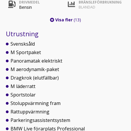
DRIVMEDEL
BRÄNSLEFÖRBRUKNING
Bensin
BLANDAD
Visa fler
(13)
Utrustning
Svensksåld
M Sportpaket
Panoramatak elektriskt
M aerodynamik-paket
Dragkrok (elutfällbar)
M läderratt
Sportstolar
Stoluppvärmning fram
Rattuppvärmning
Parkeringsassistentsystem
BMW Live förarplats Professional