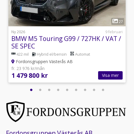
1
7
27
4
Ny 2026
9 februari
BMW M5 Touring G99 / 727HK / VAT /
SE SPEC
422 mil
Hybrid el/bensin
Automat
Fordonsgruppen Västerås AB
fr. 23 976 kr/mån
1 479 800 kr
Visa mer
Fordonsgruppen Västerås AB