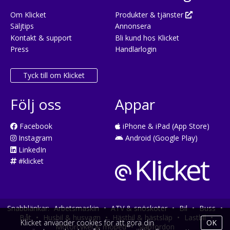
Om Klicket
Produkter & tjänster
Säljtips
Annonsera
Kontakt & support
Bli kund hos Klicket
Press
Handlarlogin
Tyck till om Klicket
Följ oss
Appar
Facebook
iPhone & iPad (App Store)
Instagram
Android (Google Play)
LinkedIn
#klicket
Snabblänkar:
Arbetsmaskin
•
ATV & snöskoter
•
Bil
•
Buss
•
Båt
•
Husbil & husvagn
•
Hästbil & hästsläp
•
Lastbil
•
Klicket använder cookies för att göra din
OK
Motorcykel & moped
•
Släpfordon