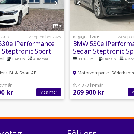
1
1
7
 2019
12 september 2025
Begagnad 2019
24 sept
30e iPerformance
BMW 530e iPerform
 Steptronic Sport
Sedan Steptronic Sp
uro 6
line Euro 6
mil
Bensin
Automat
11 100 mil
Bensin
Auto
dens Bil & Sport AB!
Motorkompaniet Söderhamn
 kr/mån
fr. 4 373 kr/mån
00 kr
269 900 kr
Visa mer
V
öretag
Följ oss