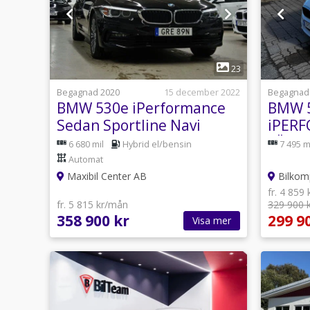
1
23
Begagnad 2020
15 december 2022
Begagnad
BMW 530e iPerformance
BMW 
Sedan Sportline Navi
iPER
Värmare 252hk
LÄDER
6 680 mil
Hybrid el/bensin
7 495 m
GARA
Automat
Maxibil Center AB
Bilkom
fr. 4 859
fr. 5 815 kr/mån
329 900 
358 900 kr
299 9
Visa mer