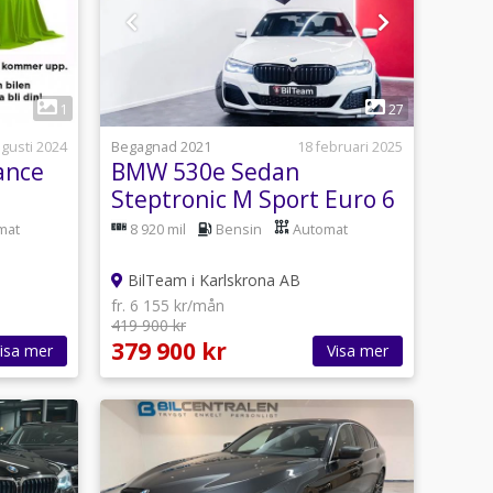
1
1
27
ugusti 2024
Begagnad 2021
18 februari 2025
ance
BMW 530e Sedan
Steptronic M Sport Euro 6
2hk
mat
8 920 mil
Bensin
Automat
BilTeam i Karlskrona AB
fr. 6 155 kr/mån
419 900 kr
379 900 kr
isa mer
Visa mer