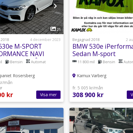
1
25
 2018
4 december 2023
Begagnad 2018
2 a
530e M-SPORT
BMW 530e iPerform
FORMANCE NAVI
Sedan M-sport
 KAMERA 2-ÅRS
Backkamera Navi 25
il
Bensin
Automat
11 800 mil
Bensin
Auto
NTI
paniet Rosersberg
Kamux Varberg
 kr/mån
kr
fr. 5 005 kr/mån
00 kr
308 900 kr
Visa mer
V