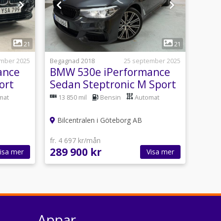
1
21
21
ember 2025
Begagnad 2018
25 september 2025
ance
BMW 530e iPerformance
ort
Sedan Steptronic M Sport
Euro 6
mat
13 850 mil
Bensin
Automat
Bilcentralen i Göteborg AB
fr. 4 697 kr/mån
289 900 kr
isa mer
Visa mer
Appar