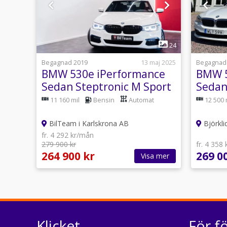
1
24
Begagnad 2019
13 maj 2025
Begagnad
BMW 530e iPerformance
BMW 5
Sedan Steptronic M Sport
Sedan
Euro 6
line E
11 160 mil
Bensin
Automat
12 500 
BilTeam i Karlskrona AB
Björkli
fr. 4 292 kr/mån
279 900 kr
fr. 4 358
264 900 kr
269 0
Visa mer
Klicket
För f