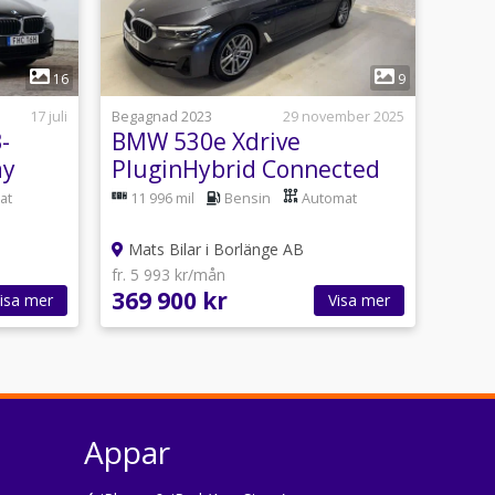
1
16
9
17 juli
Begagnad 2023
29 november 2025
-
BMW 530e Xdrive
ay
PluginHybrid Connected
Edition
at
11 996 mil
Bensin
Automat
Mats Bilar i Borlänge AB
fr. 5 993 kr/mån
369 900 kr
isa mer
Visa mer
Appar