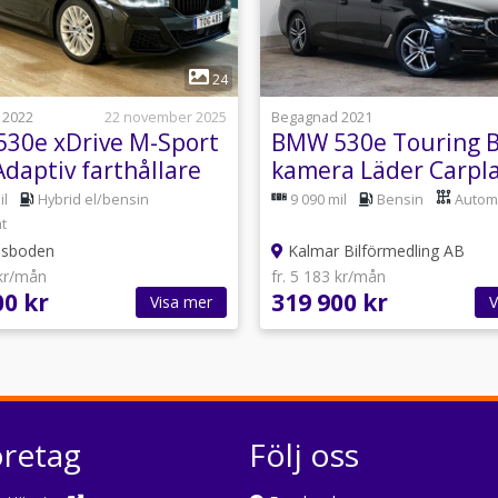
1
1
24
 2022
22 november 2025
Begagnad 2021
30e xDrive M-Sport
BMW 530e Touring B
daptiv farthållare
kamera Läder Carpl
 292hk
292hk
il
Hybrid el/bensin
9 090 mil
Bensin
Autom
t
sboden
Kalmar Bilförmedling AB
 kr/mån
fr. 5 183 kr/mån
00 kr
319 900 kr
Visa mer
V
öretag
Följ oss