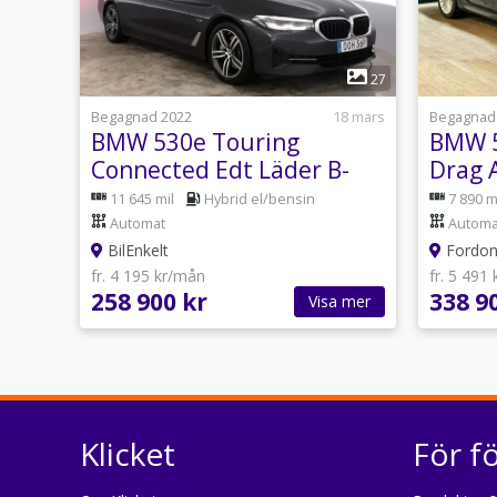
1
27
Begagnad 2022
18 mars
Begagnad
BMW 530e Touring
BMW 5
Connected Edt Läder B-
Drag A
Kamera
Skinn
11 645 mil
Hybrid el/bensin
7 890 m
Automat
Automa
BilEnkelt
Fordon
fr. 4 195 kr/mån
fr. 5 491
258 900 kr
338 9
Visa mer
Klicket
För f