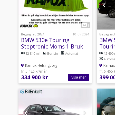
1
Begagnad 2021
10 juli 2024
Begagnad
BMW 530e Touring
BMW 5
Steptronic Moms 1-Bruk
Tour
Skinn B-Kam Drag 292hk
Värma
12 840 mil
Bensin
Automat
12 490 
Automa
Kamux Helsingborg
Kamux 
fr. 5 426 kr/mån
fr. 6 465
334 900 kr
399 0
Visa mer