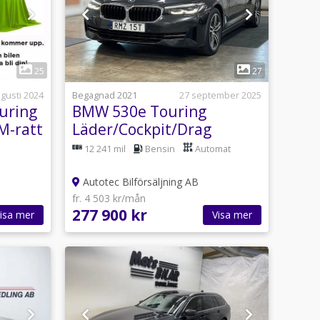
1
25
27
ugusti 2024
Begagnad 2021
27 september 2025
uring
BMW 530e Touring
M-ratt
Läder/Cockpit/Drag
12 241 mil
Bensin
Automat
Autotec Bilförsäljning AB
fr. 4 503 kr/mån
277 900 kr
isa mer
Visa mer