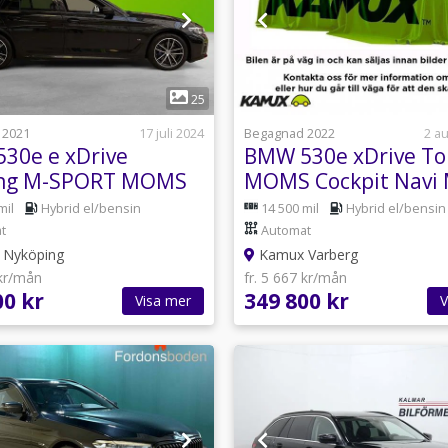
1
1
25
 2021
17 juli 2024
Begagnad 2022
2 a
30e e xDrive
BMW 530e xDrive To
ing M-SPORT MOMS
MOMS Cockpit Navi 
re Kamera
292hk
mil
Hybrid el/bensin
14 500 mil
Hybrid el/bensin
t
Automat
Nyköping
Kamux Varberg
 kr/mån
fr. 5 667 kr/mån
00 kr
349 800 kr
Visa mer
V