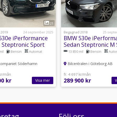
1
1
21
 2019
24 september 2025
Begagnad 2018
25 sept
30e iPerformance
BMW 530e iPerform
 Steptronic Sport
Sedan Steptronic M 
uro 6
Euro 6
mil
Bensin
Automat
13 850 mil
Bensin
Auto
ompaniet Söderhamn
Bilcentralen i Göteborg AB
 kr/mån
fr. 4 697 kr/mån
00 kr
289 900 kr
Visa mer
V
öretag
Följ oss