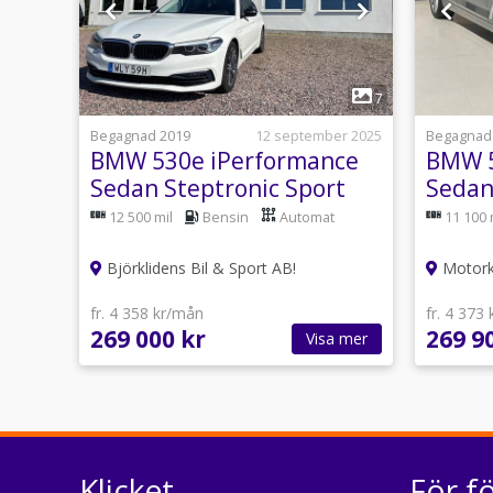
1
7
Begagnad 2019
12 september 2025
Begagnad
BMW 530e iPerformance
BMW 5
Sedan Steptronic Sport
Sedan
line Euro 6
line E
12 500 mil
Bensin
Automat
11 100 
Björklidens Bil & Sport AB!
Motork
fr. 4 358 kr/mån
fr. 4 373
269 000 kr
269 9
Visa mer
Klicket
För f