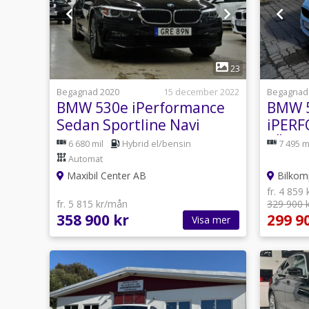
1
23
Begagnad 2020
15 december 2022
Begagnad
BMW 530e iPerformance
BMW 
Sedan Sportline Navi
iPER
Värmare 252hk
LÄDER
6 680 mil
Hybrid el/bensin
7 495 m
GARA
Automat
Maxibil Center AB
Bilkom
fr. 4 859
fr. 5 815 kr/mån
329 900 
358 900 kr
299 9
Visa mer