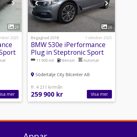
1
21
26
ember 2025
Begagnad 2018
1 oktober 2025
ance
BMW 530e iPerformance
Sport
Plug in Steptronic Sport
line Euro 6
mat
11 900 mil
Bensin
Automat
Södertälje City Bilcenter AB
fr. 4 211 kr/mån
259 900 kr
isa mer
Visa mer
Appar