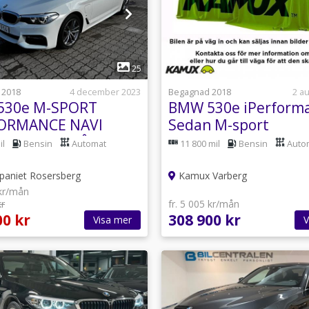
1
25
 2018
4 december 2023
Begagnad 2018
2 a
530e M-SPORT
BMW 530e iPerform
FORMANCE NAVI
Sedan M-sport
 KAMERA 2-ÅRS
Backkamera Navi 25
il
Bensin
Automat
11 800 mil
Bensin
Auto
NTI
paniet Rosersberg
Kamux Varberg
 kr/mån
kr
fr. 5 005 kr/mån
00 kr
308 900 kr
Visa mer
V