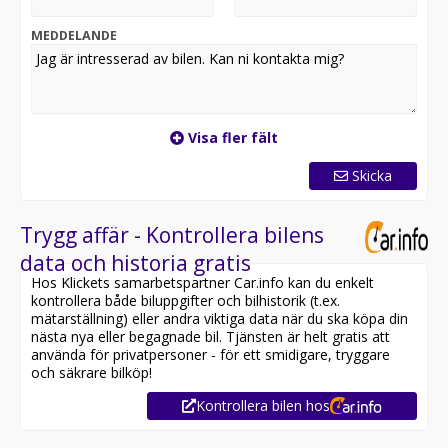
*OBS: Vänligen ring oss innan ditt besök för att
säkerställa att bilen finns i butiken, då den kan vara
MEDDELANDE
placerad på en annan anläggning eller reserverad*
Utrustning inkluderar:
- Cockpit
- Backkamera
Visa fler fält
- Navigation
- Moms / Leasebar
Skicka
- Dragkrok
- Skinnklädsel
Trygg affär - Kontrollera bilens
Jämför denna bil med någon av våra andra BMW 5-serie
data och historia gratis
i lager. Se våra bilar på
Hos Klickets samarbetspartner Car.info kan du enkelt
https://www.riddermarkbil.se/kopa-bil/?series=5-serie
kontrollera både biluppgifter och bilhistorik (t.ex.
mätarställning) eller andra viktiga data när du ska köpa din
Övrig information om bilen:
nästa nya eller begagnade bil. Tjänsten är helt gratis att
Vid blandad körning är förbrukning endast 0.22l/mil
använda för privatpersoner - för ett smidigare, tryggare
Elräckvidd enligt WLTP på 52 km
och säkrare bilköp!
Besiktigad till och med 2026-11-30
Kontrollera bilen hos
Endast två tidigare brukare
Leasbar för företag