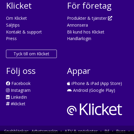
Klicket
För företag
Om Klicket
Produkter & tjänster
Säljtips
Annonsera
Kontakt & support
Bli kund hos Klicket
Press
Handlarlogin
Tyck till om Klicket
Följ oss
Appar
Facebook
iPhone & iPad (App Store)
Instagram
Android (Google Play)
LinkedIn
#klicket
Snabblänkar:
Arbetsmaskin
•
ATV & snöskoter
•
Bil
•
Buss
•