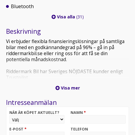
Bluetooth
Visa alla
(31)
Beskrivning
Vi erbjuder flexibla finansieringslösningar på samtliga
bilar med en godkännandegrad på 96% – gå in på
riddermarkbil.se eller ring oss för att få se din
potentiella månadskostnad.
Riddermark Bil har Sveriges NÖJDASTE kunder enligt
Trustpilot
*DFR64G* *Vi tar emot alla inbyten och erbjuder
Visa mer
hemleverans i hela Sverige!*
Intresseanmälan
BMW 530e xDrive är en elegant kombi som förenar lyx,
teknik och körglädje i perfekt balans. Den stilrena
NÄR ÄR KÖPET AKTUELLT?
NAMN
*
designen, exklusiva känslan och den självsäkra
närvaron gör detta till en bil som verkligen imponerar i
varje situation.
E-POST
*
TELEFON