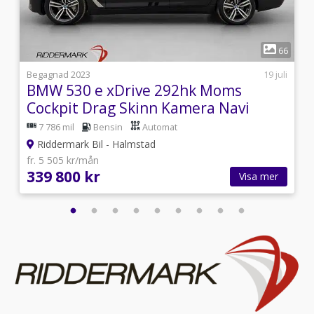
klimatanläggning,Fyrhjulsdrift,AWD,4WD,Parkeringssenso
bak,Parkeringssensorer fram,Parkeringssensorer
fram & bak,Läderinteriör,Interiör i skinn eller delvis i
1
skinn,Active info display,Aircondition,Parkeringssensor
3
66
bak
i
Begagnad 2023
19 juli
BMW 530 e xDrive 292hk Moms
Cockpit Drag Skinn Kamera Navi
7 786 mil
Bensin
Automat
Riddermark Bil - Halmstad
fr. 5 505 kr/mån
339 800 kr
Visa mer