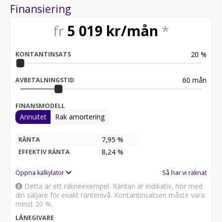
Möjlighet till 12-60 månaders garanti
Finansiering
Servicehistorik:
fr
5 019
kr/mån
*
2022-07-27 - 3420 mil
2024-02-19 - 6960 mil
2025-10-24 - 10347 mil
20
%
KONTANTINSATS
Besök
för att:
60
mån
AVBETALNINGSTID
• Se närbilder och film på bilen
• Reservera bilen direkt online
FINANSMODELL
• Få mer info om utrustning och tillval
Annuitet
Rak amortering
Därför ska du välja Riddermark Bil:
* Störst i Sverige på begagnade bilar
7,95 %
RÄNTA
* Erbjuder hemleverans i hela Sverige
8,24
%
EFFEKTIV RÄNTA
* 14 dagars helförsäkring via Folksam
* Över 10 tusen omdömen på Trustpilot
Öppna kalkylator
Så har vi räknat
* Våra bilar är testade på över 100 punkter
Detta är ett räkneexempel. Räntan är indikativ, hör med
* Kvalitetssäkrade bilar
din säljare för exakt räntenivå. Kontantinsatsen måste vara
minst 20 %.
RIDDERMARK BIL TRYGGHETSPAKET:
LÅNEGIVARE
Skydda din bil med vårt trygghetspaket. Välj mellan 12-