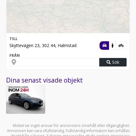
TILL
Skyttevägen 23, 302 44, Halmstad
FRÅN
Sök
Dina senast visade objekt
Klicket tar inget ansvar för annonsens innehåll eller tillgänglighet.
Annonsen kan vara ofullständig. Fullständig information kan erhållas
direkt från säljaren. Säljaren ansvarar för att de endast annonsera