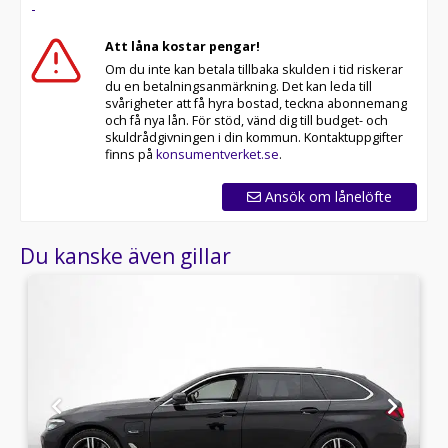
-
60 månaders garanti och komplettera med extra
hjuluppsättningar till bra priser. Gör ditt bilköp tryggt
Att låna kostar pengar!
och enkelt hos oss.
Om du inte kan betala tillbaka skulden i tid riskerar
du en betalningsanmärkning. Det kan leda till
Med korta lagertider försvinner våra bilar snabbt! Ring
svårigheter att få hyra bostad, teckna abonnemang
oss idag för att reservera din bil: 035-240 06 00. Vi
och få nya lån. För stöd, vänd dig till budget- och
erbjuder även skräddarsydd finansiering och 14 dagars
skuldrådgivningen i din kommun. Kontaktuppgifter
fri försäkring från Folksam.
finns på
konsumentverket.se
.
Se hur vi genomför våra tester här:
Ansök om lånelöfte
Telefontider:
Du kanske även gillar
Besökstider i butik:
Välkomna!
Utrustning/Tillbehör:
xDrive,Cockpit,Backkamera,Navigation,Helskinn,Dragkrok,
Carplay,Rattvärme,Tonade
rutor,Bluetooth,Rails,Elhissar,Elspeglar,AC,ACC,Isofix-
fästen,Stolsvärme,AC och