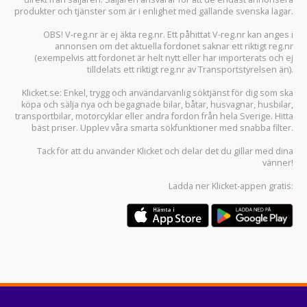
produkter och tjänster som är i enlighet med gällande svenska lagar.
OBS! V-reg.nr är ej äkta reg.nr. Ett påhittat V-reg.nr kan anges i
annonsen om det aktuella fordonet saknar ett riktigt reg.nr
(exempelvis att fordonet är helt nytt eller har importerats och ej
tilldelats ett riktigt reg.nr av Transportstyrelsen än).
Klicket.se
: Enkel, trygg och användarvänlig söktjänst för dig som ska
köpa och sälja
nya och begagnade bilar
,
båtar
,
husvagnar
,
husbilar
,
transportbilar
,
motorcyklar
eller andra fordon från hela Sverige. Hitta
bäst priser. Upplev våra smarta sökfunktioner med snabba filter.
Tack för att du använder
Klicket
och delar det du gillar med dina
vänner!
Ladda ner
Klicket-appen
gratis: